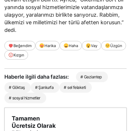
yanında sosyal hizmetlerimizle vatandaşlarımıza
ulaşıyor, yaralarımızı birlikte sarıyoruz. Rabbim,
ülkemizi ve milletimizi her türlü afetten korusun.”
dedi.
Beğendim
Harika
Haha
Vay
Üzgün
Kızgın
Haberle ilgili daha fazlası:
# Gaziantep
# Göktaş
# Şanlıurfa
# sel felaketi
# sosyal hizmetler
Tamamen
Ücretsiz Olarak