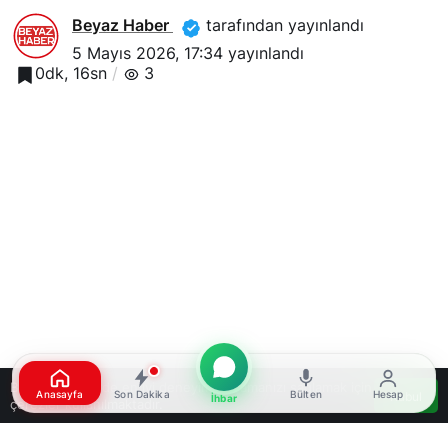
Beyaz Haber
tarafından yayınlandı
5 Mayıs 2026, 17:34
yayınlandı
0dk, 16sn
3
Bu web sitesinde en iyi deneyimi yaşamanızı sağlamak için
Google'da Abone Ol
Anasayfa
Son Dakika
Bülten
Hesap
Kabul
İhbar
çerezler kullanılmaktadır.
0
Paylaş
Beğen