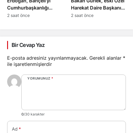
Erdoğan, Bahçeli’yi
Bakan Gürlek, eski Özel
Cumhurbaşkanlığı
Harekat Daire Başkanı
Külliyesi’nde kabul
Oktay’ın ailesini kabul
2 saat önce
2 saat önce
edecek
etti
Bir Cevap Yaz
E-posta adresiniz yayınlanmayacak.
Gerekli alanlar
*
ile işaretlenmişlerdir
YORUMUNUZ
*
0
/30 karakter
Ad
*