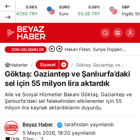
0.06%
EURO
0.09%
GBP
TBMM Başkanı
0
Paylaş
47,60 TRY
Euro
55,06 TRY
İngiliz Sterlini
6
Kurtulmuş, Sayıştay
Başkanı Yener’i kabul
Hakan Fidan, Suriye Dışişleri
SON GELIŞMELER
etti
Bakanı Şeybani ile görüştü
Siyaset
Haberler
Göktaş: Gaziantep ve
Şanlıurfa’daki sel için 55
Göktaş: Gaziantep ve Şanlıurfa’daki
milyon lira aktardık
sel için 55 milyon lira aktardık
Aile ve Sosyal Hizmetler Bakanı Göktaş, Gaziantep ve
Şanlıurfa'daki sel felaketinden etkilenenler için 55
milyon lira kaynak aktardıklarını duyurdu.
Beyaz Haber
tarafından yayınlandı
5 Mayıs 2026, 18:20
yayınlandı
0dk, 51sn
3