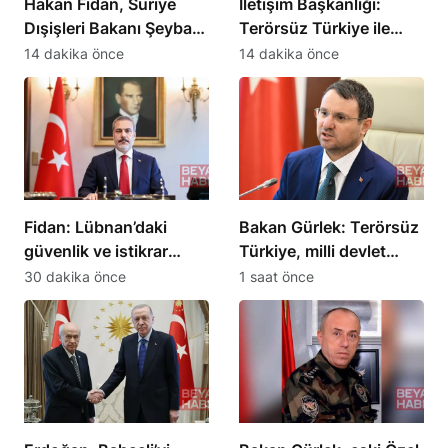
Hakan Fidan, Suriye
İletişim Başkanlığı:
Dışişleri Bakanı Şeybani
Terörsüz Türkiye ile
ile görüştü
kazanan 86 milyon
14 dakika önce
14 dakika önce
olacak
Fidan: Lübnan’daki
Bakan Gürlek: Terörsüz
güvenlik ve istikrar
Türkiye, milli devlet
kritik önem taşıyor
politikasıdır
30 dakika önce
1 saat önce