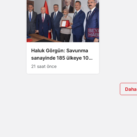
Haluk Görgün: Savunma
sanayinde 185 ülkeye 10
milyar dolar ihracat hedefi
21 saat önce
Daha