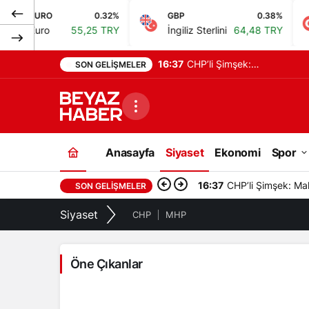
0.32%
GBP
0.38%
BIST
55,25 TRY
İngiliz Sterlini
64,48 TRY
Bist 10
16:07
Çerçeve yasa TBMM
SON GELIŞMELER
Adalet Komisyonu’ndan
onay aldı, maddeleri
neler?
Anasayfa
Siyaset
Ekonomi
Spor
16:22
Damlanur Sarihan 
SON GELIŞMELER
Siyaset
CHP
MHP
Öne Çıkanlar