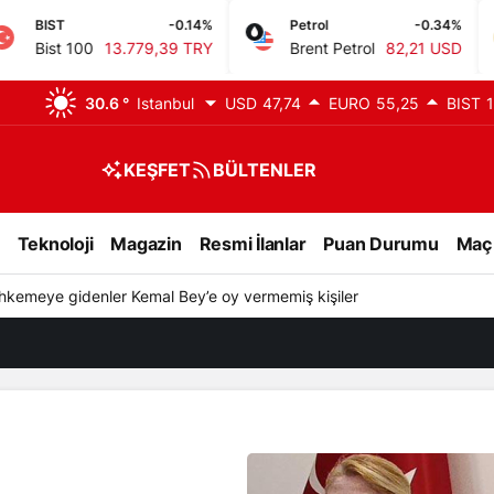
-0.14%
Petrol
-0.34%
GR. AL
0
13.779,39 TRY
Brent Petrol
82,21 USD
Gram 
30.6 °
Istanbul
USD
47,74
EURO
55,25
BIST
1
KEŞFET
BÜLTENLER
Teknoloji
Magazin
Resmi İlanlar
Puan Durumu
Maç
cinayete kurban gitti; 7 akrabası gözaltında