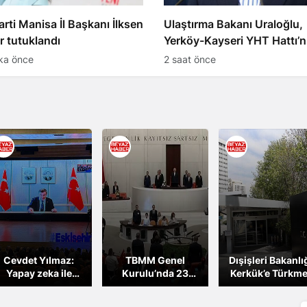
rti Manisa İl Başkanı İlksen
Ulaştırma Bakanı Uraloğlu,
r tutuklandı
Yerköy-Kayseri YHT Hattı’nı 
ka önce
2 saat önce
Cevdet Yılmaz:
TBMM Genel
Dışişleri Bakanlığ
Yapay zeka ile
Kurulu’nda 23
Kerkük’e Türkm
küresel rekabeti
Nisan Çocuk Özel
vali seçilmesi tar
ileriye taşıyacağız
Oturumu yapıldı
gelişme