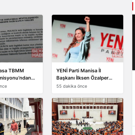
yasa TBMM
YENİ Parti Manisa İl
misyonu’ndan
Başkanı İlksen Özalper
 maddeleri neler?
tutuklandı
önce
55 dakika önce