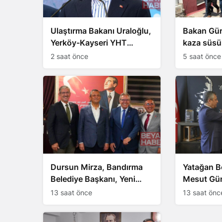
Ulaştırma Bakanı Uraloğlu,
Bakan Gürl
Yerköy-Kayseri YHT
kaza süsü 
Hattı’nı tanıttı
olayını ayd
2 saat önce
5 saat önce
Dursun Mirza, Bandırma
Yatağan B
Belediye Başkanı, Yeni
Mesut Gün
Parti’ye katıldı
Yeni Parti’
13 saat önce
13 saat önc