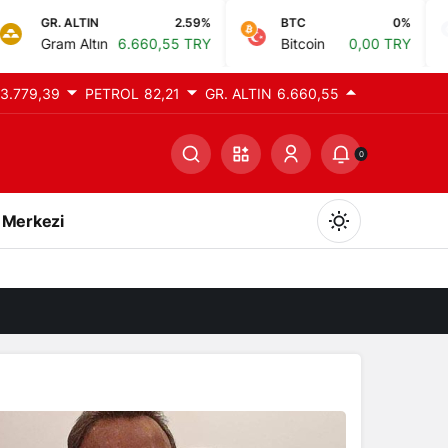
TIN
2.59%
BTC
0%
ETH
Altın
6.660,55 TRY
Bitcoin
0,00 TRY
Ethere
3.779,39
PETROL
82,21
GR. ALTIN
6.660,55
0
 Merkezi
Gündüz Modu
Gündüz modunu seçin.