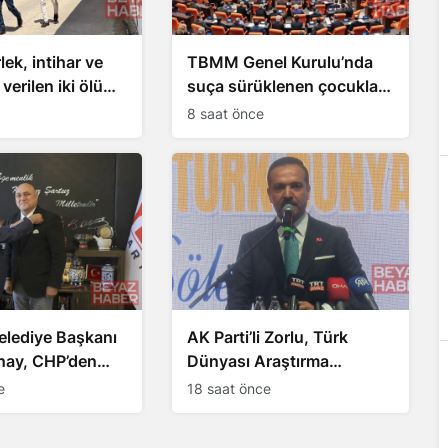
ek, intihar ve
TBMM Genel Kurulu’nda
verilen iki ölüm
suça sürüklenen çocuklara
ınlattı
ilişkin teklif kabul edildi
8 saat önce
elediye Başkanı
AK Parti’li Zorlu, Türk
ay, CHP’den
Dünyası Araştırma
ye geçti
Merkezi’ni Keçiören’de
e
18 saat önce
kuracak