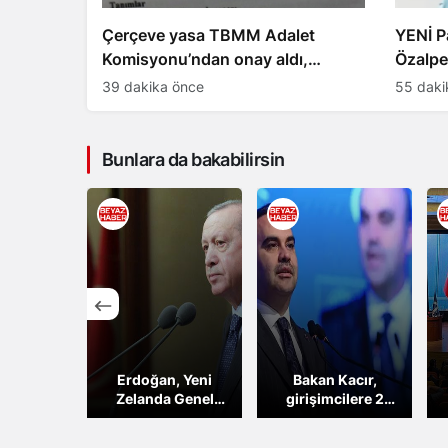
Çerçeve yasa TBMM Adalet
YENİ Pa
Komisyonu’ndan onay aldı,
Özalpe
maddeleri neler?
39 dakika önce
55 daki
Bunlara da bakabilirsin
: Okul-
Erdoğan, Yeni
Bakan Kacır,
birliğini
Zelanda Genel
girişimcilere 2
receğiz
Valisi Kiro ile
milyon TL destek
görüşecek
sunacak