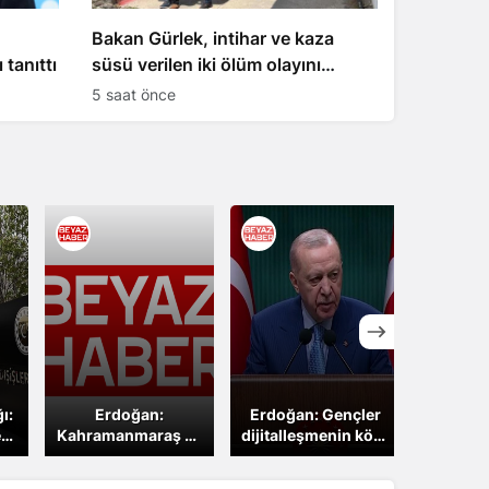
Bakan Gürlek, intihar ve kaza
tanıttı
süsü verilen iki ölüm olayını
aydınlattı
5 saat önce
ı:
Erdoğan:
Erdoğan: Gençler
CHP li
en
Kahramanmaraş ve
dijitalleşmenin kötü
Erdoğ
ihi
Şanlıurfa’daki okul
etkisinde kalıyor
seçim’
saldırılarına tepki
yi