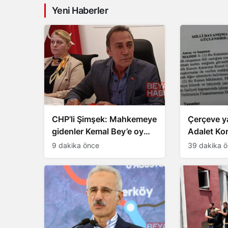
Yeni Haberler
CHP’li Şimşek: Mahkemeye
Çerçeve 
gidenler Kemal Bey’e oy
Adalet Ko
vermemiş kişiler
onay aldı,
9 dakika önce
39 dakika 