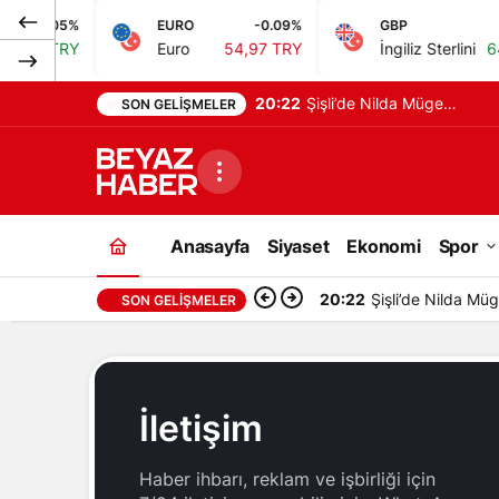
0.05%
EURO
-0.09%
GBP
,60 TRY
Euro
54,97 TRY
İngiliz Sterlini
64,2
20:22
Şişli’de Nilda Müge
SON GELIŞMELER
cinayetinde yeni detaylar
ortaya çıktı
Anasayfa
Siyaset
Ekonomi
Spor
20:22
Şişli’de Nilda Müg
SON GELIŞMELER
İletişim
Haber ihbarı, reklam ve işbirliği için