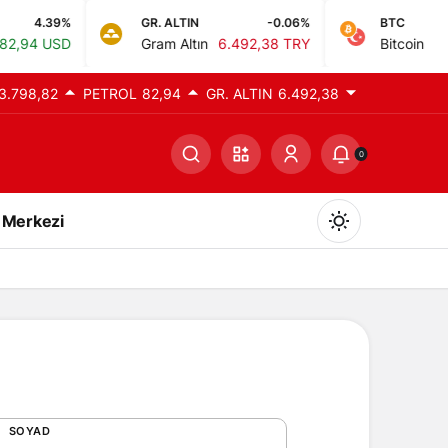
4.39%
GR. ALTIN
-0.06%
BTC
94 USD
Gram Altın
6.492,38 TRY
Bitcoin
0,0
3.798,82
PETROL
82,94
GR. ALTIN
6.492,38
0
 Merkezi
Gündüz Modu
Gündüz modunu seçin.
SOYAD