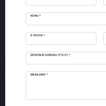
KONU *
E-POSTA *
GÜVENLIK SORUSU (1*3=?) *
MESAJINIZ *