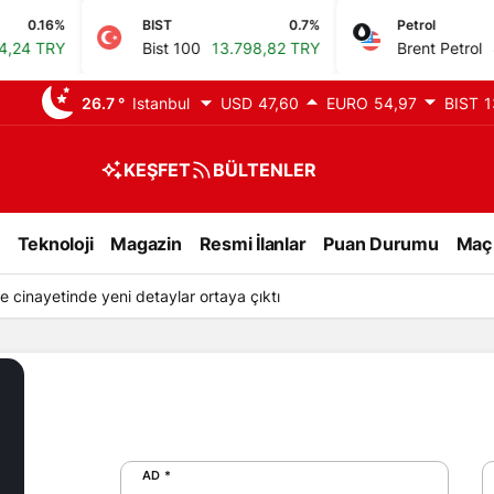
0.16%
BIST
0.7%
Petrol
4 TRY
Bist 100
13.798,82 TRY
Brent Petrol
82,
26.7 °
Istanbul
USD
47,60
EURO
54,97
BIST
1
KEŞFET
BÜLTENLER
Teknoloji
Magazin
Resmi İlanlar
Puan Durumu
Maç
e cinayetinde yeni detaylar ortaya çıktı
AD *