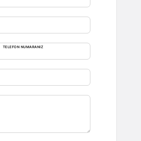
Gece Modu
Gece modunu seçin.
Sistem Modu
Sistem modunu seçin.
TELEFON NUMARANIZ