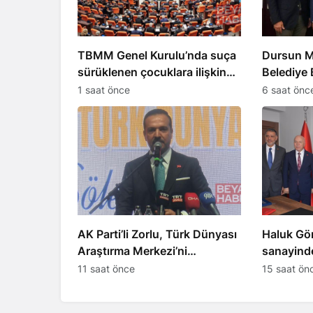
TBMM Genel Kurulu’nda suça
Dursun M
sürüklenen çocuklara ilişkin
Belediye 
teklif kabul edildi
katıldı
1 saat önce
6 saat önc
AK Parti’li Zorlu, Türk Dünyası
Haluk Gö
Araştırma Merkezi’ni
sanayind
Keçiören’de kuracak
milyar do
11 saat önce
15 saat ön