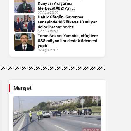
Dünyası Araştırma
Merkezi&#8217;ni
Keçiören&#8217;de kuracak
07 Ağu 23:07
Haluk Görgün: Savunma
sanayinde 185 ülkeye 10 milyar
dolar ihracat hedefi
07 Ağu 19:37
Tarım Bakanı Yumaklı, çiftçilere
688 milyon lira destek ödemesi
yaptı
07 Ağu 19:07
Manşet