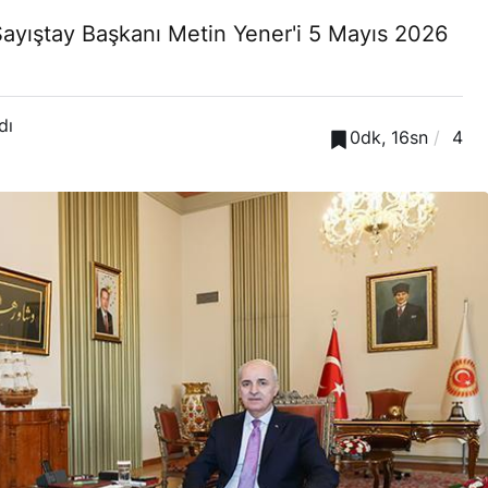
yıştay Başkanı Metin Yener'i 5 Mayıs 2026
dı
0dk, 16sn
4