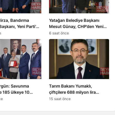
irza, Bandırma
Yatağan Belediye Başkanı
Başkanı, Yeni Parti’ye
Mesut Günay, CHP’den Yeni
Parti’ye geçti
e
6 saat önce
rgün: Savunma
Tarım Bakanı Yumaklı,
e 185 ülkeye 10
çiftçilere 688 milyon lira
lar ihracat hedefi
destek ödemesi yaptı
ce
15 saat önce