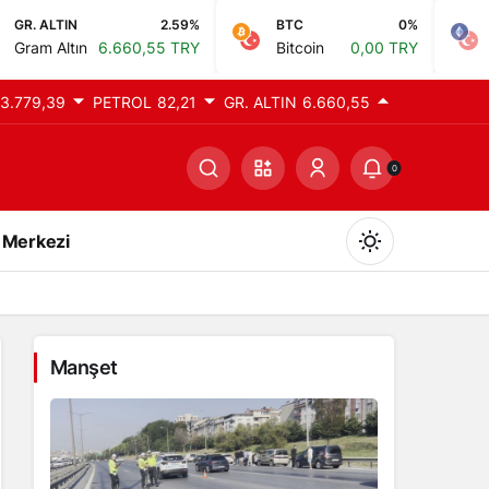
2.59%
BTC
0%
ETH
6.660,55 TRY
Bitcoin
0,00 TRY
Ethereum
0,
3.779,39
PETROL
82,21
GR. ALTIN
6.660,55
0
 Merkezi
Manşet
Gündüz Modu
Gündüz modunu seçin.