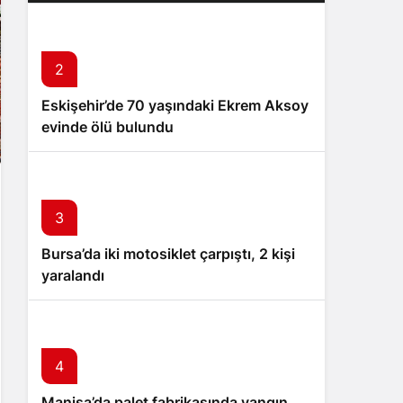
2
Eskişehir’de 70 yaşındaki Ekrem Aksoy
evinde ölü bulundu
3
Bursa’da iki motosiklet çarpıştı, 2 kişi
yaralandı
4
Manisa’da palet fabrikasında yangın