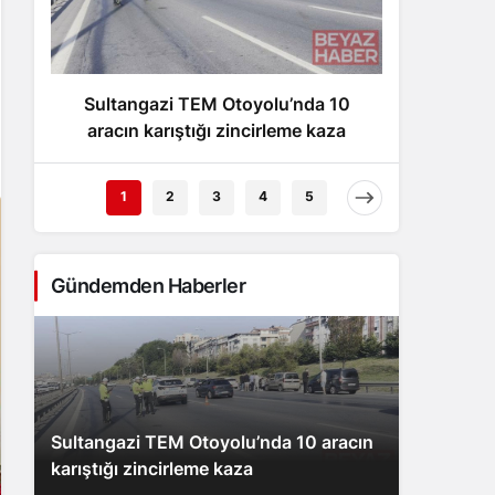
Gece Modu
Gece modunu seçin.
Sultangazi TEM Otoyolu’nda 10
Eskiş
Sistem Modu
Sistem modunu seçin.
aracın karıştığı zincirleme kaza
Ak
1
2
3
4
5
Gündemden Haberler
Sultangazi TEM Otoyolu’nda 10 aracın
karıştığı zincirleme kaza