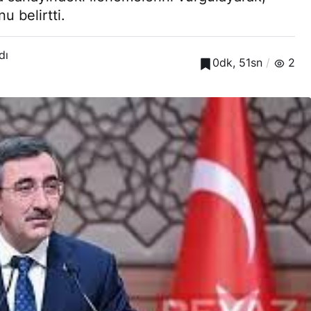
u belirtti.
dı
0dk, 51sn
2