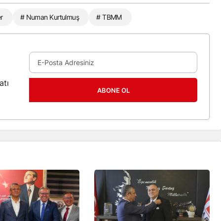
r
# Numan Kurtulmuş
# TBMM
atı
ABONE OL