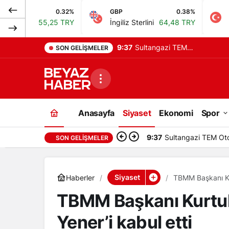
0.32%
GBP
0.38%
BIST
,25 TRY
İngiliz Sterlini
64,48 TRY
Bist 100
13.
9:22
Eskişehir’de 70 yaşındaki
SON GELIŞMELER
Ekrem Aksoy evinde ölü
bulundu
Anasayfa
Siyaset
Ekonomi
Spor
9:22
Eskişehir’de 70 ya
SON GELIŞMELER
Siyaset
Haberler
TBMM Başkanı Kur
TBMM Başkanı Kurtul
Yener’i kabul etti