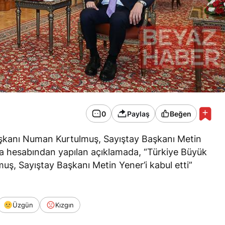
0
Paylaş
Beğen
aşkanı Numan Kurtulmuş, Sayıştay Başkanı Metin
ya hesabından yapılan açıklamada, “Türkiye Büyük
uş, Sayıştay Başkanı Metin Yener’i kabul etti”
Üzgün
Kızgın