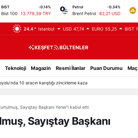
-0.14%
Petrol
-0.34%
GR. ALTIN
779,39 TRY
Brent Petrol
82,21 USD
Gram Altın
24.4 °
Istanbul
USD
47,74
EURO
55,25
BIST
1
KEŞFET
BÜLTENLER
Teknoloji
Magazin
Resmi İlanlar
Puan Durumu
Maç
şındaki Ekrem Aksoy evinde ölü bulundu
tulmuş, Sayıştay Başkanı Yener’i kabul etti
muş, Sayıştay Başkanı