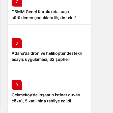
7
TBMM Genel Kurulu’nda suça
sürüklenen çocuklara ilişkin teklif
kabul edildi
8
Adana’da dron ve helikopter destekli
asayiş uygulaması, 62 şüpheli
yakalandı
9
Çekmeköy’de inşaatın istinat duvarı
çöktü, 5 katlı bina tahliye edildi