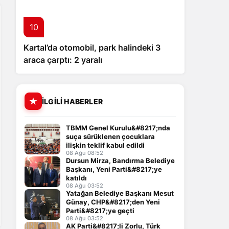
10
Kartal’da otomobil, park halindeki 3
araca çarptı: 2 yaralı
İLGILI HABERLER
TBMM Genel Kurulu&#8217;nda
suça sürüklenen çocuklara
ilişkin teklif kabul edildi
08 Ağu 08:52
Dursun Mirza, Bandırma Belediye
Başkanı, Yeni Parti&#8217;ye
katıldı
08 Ağu 03:52
Yatağan Belediye Başkanı Mesut
Günay, CHP&#8217;den Yeni
Parti&#8217;ye geçti
08 Ağu 03:52
AK Parti&#8217;li Zorlu, Türk