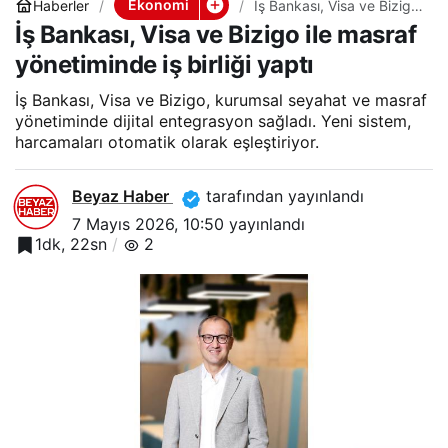
Ekonomi
Haberler
İş Bankası, Visa ve Bizigo
ile masraf yönetiminde iş
İş Bankası, Visa ve Bizigo ile masraf
birliği yaptı
yönetiminde iş birliği yaptı
İş Bankası, Visa ve Bizigo, kurumsal seyahat ve masraf
yönetiminde dijital entegrasyon sağladı. Yeni sistem,
harcamaları otomatik olarak eşleştiriyor.
Beyaz Haber
tarafından yayınlandı
7 Mayıs 2026, 10:50
yayınlandı
1dk, 22sn
2