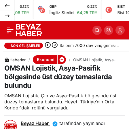
0.12%
GBP
0.22%
BIST
İş Bankası, Visa ve
0
Paylaş
08 TRY
İngiliz Sterlini
64,25 TRY
Bist 100
13.7
Bizigo ile masraf
yönetiminde iş birliği
Saipem 7000 dev vinç gemisi
SON GELIŞMELER
yaptı
İstanbul Boğazı’ndan geçti
Ekonomi
Haberler
OMSAN Lojistik, Asya-
Pasifik bölgesinde üst
OMSAN Lojistik, Asya-Pasifik
düzey temaslarda
bulundu
bölgesinde üst düzey temaslarda
bulundu
OMSAN Lojistik, Çin ve Asya-Pasifik bölgesinde üst
düzey temaslarda bulundu. Heyet, Türkiye’nin Orta
Koridor'daki rolünü vurguladı.
Beyaz Haber
tarafından yayınlandı