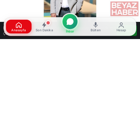
Bu web sitesinde en iyi deneyimi yaşamanızı sağlamak için
Anasayfa
Son Dakika
Bülten
Hesap
Kabul
İhbar
çerezler kullanılmaktadır.
Google'da Abone Ol
0
Paylaş
Beğen
İstanbul’da, İş Bankası, Visa ve Bizigo, kurumsal
seyahat ve masraf yönetimi alanında teknoloji
odaklı çözümler geliştirmek amacıyla iş birliği
gerçekleştirdi. Bu iş birliği ile şirketlerin masraf
yönetimini dijitalleştiren yeni bir entegrasyon
hayata geçirildi. İş Bankası’nın ticari kredi kartları,
Visa Commercial Format (VCF) standardı
üzerinden Bizigo’nun Masraf Yönetimi
platformuna entegre edildi. Böylece, İş Bankası
ticari kredi kartları ile yapılan harcamalar,