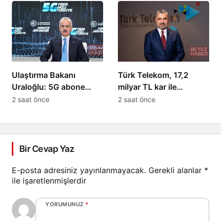
aşamasına hazır
Ulaştırma Bakanı
Türk Telekom, 17,2
Uraloğlu: 5G abone
milyar TL kar ile
sayısı 4 ayda 44,5
2026’nın ilk yarısında
2 saat önce
2 saat önce
milyon oldu
güçlü performans
sergiledi
Bir Cevap Yaz
E-posta adresiniz yayınlanmayacak.
Gerekli alanlar
*
ile işaretlenmişlerdir
YORUMUNUZ
*