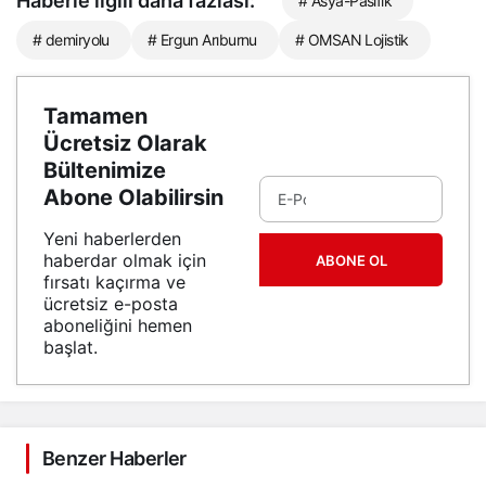
Haberle ilgili daha fazlası:
# Asya-Pasifik
# demiryolu
# Ergun Arıburnu
# OMSAN Lojistik
Tamamen
Ücretsiz Olarak
Bültenimize
Abone Olabilirsin
Yeni haberlerden
haberdar olmak için
ABONE OL
fırsatı kaçırma ve
ücretsiz e-posta
aboneliğini hemen
başlat.
Benzer Haberler