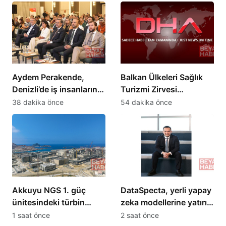
Aydem Perakende,
Balkan Ülkeleri Sağlık
Denizli’de iş insanlarını
Turizmi Zirvesi
enerji gündemiyle
Ankara’da 3-5 Eylül’de
38 dakika önce
54 dakika önce
buluşturdu
yapılacak
Akkuyu NGS 1. güç
DataSpecta, yerli yapay
ünitesindeki türbin
zeka modellerine yatırım
tesisi devreye alma
yapıyor
1 saat önce
2 saat önce