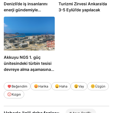
Denizli’de iş insanlarını
Turizmi Zirvesi Ankara’da
enerji gündemiyle
3-5 Eylül’de yapılacak
buluşturdu
Akkuyu NGS 1. güç
ünitesindeki türbin tesisi
devreye alma aşamasına
hazır
Beğendim
Harika
Haha
Vay
Üzgün
Kızgın