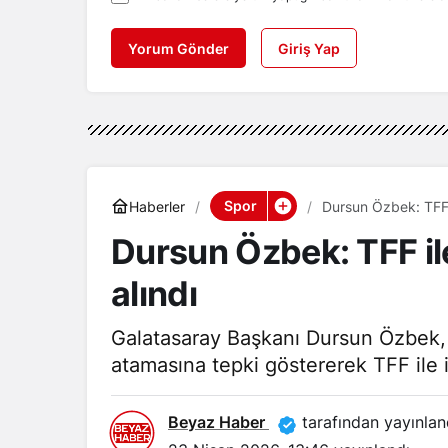
Yorum Gönder
Giriş Yap
Spor
Haberler
Dursun Özbek: TFF il
Dursun Özbek: TFF ile
alındı
Galatasaray Başkanı Dursun Özbek,
atamasına tepki göstererek TFF ile ili
Beyaz Haber
tarafından yayınlan