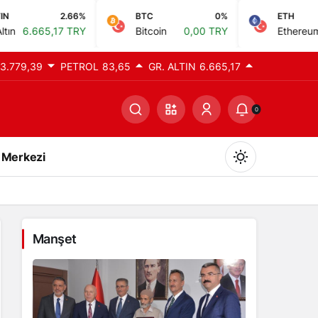
%
BTC
0%
ETH
0%
Y
Bitcoin
0,00 TRY
Ethereum
0,00 TRY
3.779,39
PETROL
83,65
GR. ALTIN
6.665,17
0
 Merkezi
Manşet
Gündüz Modu
Gündüz modunu seçin.