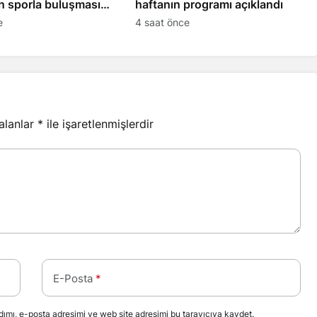
n sporla buluşması
haftanın programı açıklandı
ıyor
e
4 saat önce
 alanlar
*
ile işaretlenmişlerdir
E-Posta
*
ımı, e-posta adresimi ve web site adresimi bu tarayıcıya kaydet.