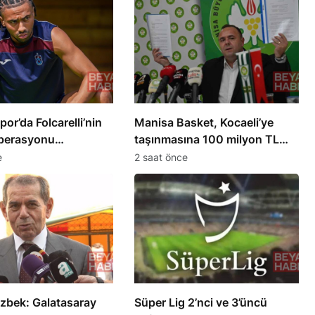
or’da Folcarelli’nin
Manisa Basket, Kocaeli’ye
operasyonu
taşınmasına 100 milyon TL
irildi
tazminat davası açtı
e
2 saat önce
zbek: Galatasaray
Süper Lig 2’nci ve 3’üncü