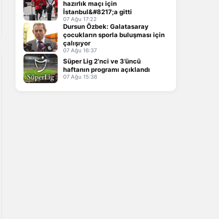
hazırlık maçı için
İstanbul&#8217;a gitti
07 Ağu 17:22
Dursun Özbek: Galatasaray
çocukların sporla buluşması için
çalışıyor
07 Ağu 16:37
Süper Lig 2’nci ve 3’üncü
haftanın programı açıklandı
07 Ağu 15:38