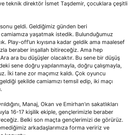
e teknik direktör İsmet Taşdemir, çocuklara çeşitli
onu geldi. Geldiğimiz günden beri
e, camiamıza yaşatmak istedik. Bulunduğumuz
tık. Play-off’un kıyısına kadar geldik ama maalesef
zla beraber inşallah bitireceğiz. Ama hep
a ara bu düşüşler olacaktır. Bu sene bir düşüş
eki sene doğru yapılanmayla, doğru çalışmayla,
ruz. İki tane zor maçımız kaldı. Çok oyuncu
eldiği şekilde camiamızı temsil edip, iki maçı
.
ıldığını, Manaj, Okan ve Emirhan’ın sakatlıkları
la 16-17 kişilik ekiple, gençlerimizle beraber
receğiz. Belki son maçta gençlerimizi de görürüz.
mediğimiz arkadaşlarımıza forma veririz ve