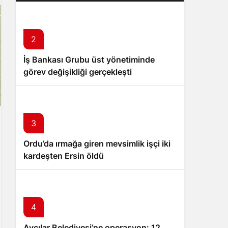
hedefi
2
İş Bankası Grubu üst yönetiminde
görev değişikliği gerçekleşti
3
Ordu’da ırmağa giren mevsimlik işçi iki
kardeşten Ersin öldü
4
Avcılar Belediyesi’ne operasyon: 12