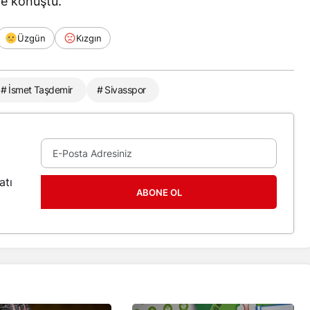
nde konuştu.
Üzgün
Kızgın
# İsmet Taşdemir
# Sivasspor
atı
ABONE OL