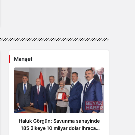
Manşet
Haluk Görgün: Savunma sanayinde
İş B
185 ülkeye 10 milyar dolar ihracat
g