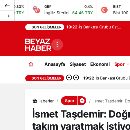
GBP
0.4%
BIST
-0.14%
İngiliz Sterlini
64,46 TRY
Bist 100
13.779,39 TRY
19:22
İş Bankası Grubu üst
SON GELIŞMELER
yönetiminde görev
değişikliği gerçekleşti
Anasayfa
Siyaset
Ekonomi
Spor
19:22
İş Bankası Grubu ü
SON GELIŞMELER
Spor
Haberler
İsmet Taşdemir: Doğ
İsmet Taşdemir: Doğr
takım yaratmak istiy