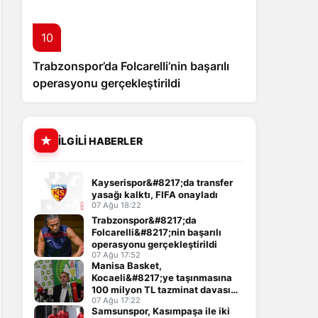
10
Trabzonspor’da Folcarelli’nin başarılı
operasyonu gerçekleştirildi
İLGILI HABERLER
Kayserispor&#8217;da transfer
yasağı kalktı, FIFA onayladı
07 Ağu 18:22
Trabzonspor&#8217;da
Folcarelli&#8217;nin başarılı
operasyonu gerçekleştirildi
07 Ağu 17:52
Manisa Basket,
Kocaeli&#8217;ye taşınmasına
100 milyon TL tazminat davası
açtı
07 Ağu 17:22
Samsunspor, Kasımpaşa ile iki