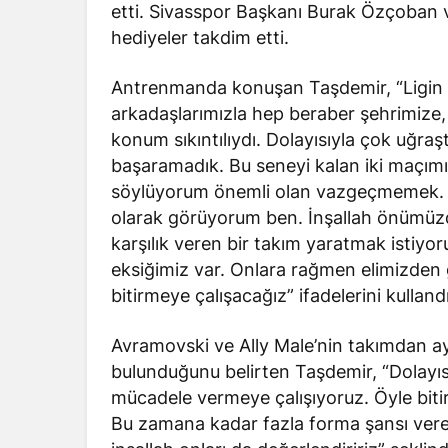
etti. Sivasspor Başkanı Burak Özçoban v
hediyeler takdim etti.
Antrenmanda konuşan Taşdemir, “Ligin s
arkadaşlarımızla hep beraber şehrimiz
konum sıkıntılıydı. Dolayısıyla çok uğraş
başaramadık. Bu seneyi kalan iki maçımı
söylüyorum önemli olan vazgeçmemek. Ar
olarak görüyorum ben. İnşallah önümüzd
karşılık veren bir takım yaratmak istiyo
eksiğimiz var. Onlara rağmen elimizden g
bitirmeye çalışacağız” ifadelerini kullandı
Avramovski ve Ally Male’nin takımdan ayr
bulunduğunu belirten Taşdemir, “Dolayısıy
mücadele vermeye çalışıyoruz. Öyle biti
Bu zamana kadar fazla forma şansı vere