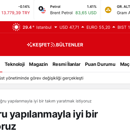
Petrol
1.41%
GR. ALTIN
2.66
Brent Petrol
83,65 USD
Gram Altın
6.665,17 TR
29.4 °
Istanbul
USD
47,71
EURO
55,20
BIST
1
KEŞFET
BÜLTENLER
Teknoloji
Magazin
Resmi İlanlar
Puan Durumu
Maç
st yönetiminde görev değişikliği gerçekleşti
ru yapılanmayla iyi bir takım yaratmak istiyoruz
u yapılanmayla iyi bir
oruz