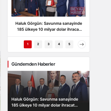
Gece Modu
Gece modunu seçin.
Haluk Görgün: Savunma sanayinde
İş Ban
Sistem Modu
Sistem modunu seçin.
185 ülkeye 10 milyar dolar ihracat
gör
hedefi
1
2
3
4
5
Gündemden Haberler
Haluk Görgün: Savunma sanayinde
185 ülkeye 10 milyar dolar ihracat