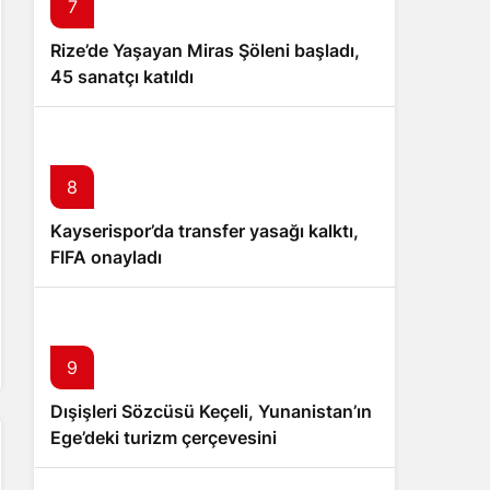
7
Rize’de Yaşayan Miras Şöleni başladı,
45 sanatçı katıldı
8
Kayserispor’da transfer yasağı kalktı,
FIFA onayladı
9
Dışişleri Sözcüsü Keçeli, Yunanistan’ın
Ege’deki turizm çerçevesini
değerlendirdi