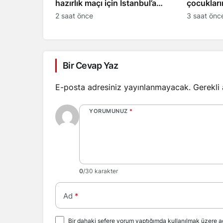
hazırlık maçı için İstanbul’a
çocukları
gitti
için çalış
2 saat önce
3 saat önc
Bir Cevap Yaz
E-posta adresiniz yayınlanmayacak.
Gerekli
YORUMUNUZ
*
0
/30 karakter
Ad
*
Bir dahaki sefere yorum yaptığımda kullanılmak üzere ad