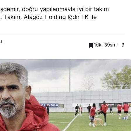
şdemir, doğru yapılanmayla iyi bir takım
ı. Takım, Alagöz Holding Iğdır FK ile
dı
1dk, 39sn
3