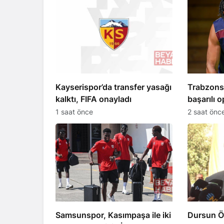
Kayserispor’da transfer yasağı
Trabzonsp
kalktı, FIFA onayladı
başarılı 
gerçekleşt
1 saat önce
2 saat önc
Samsunspor, Kasımpaşa ile iki
Dursun Ö