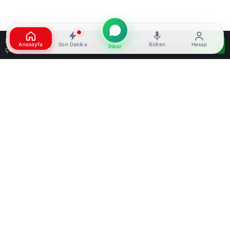
Bu web sitesinde en iyi deneyimi yaşamanızı sağlamak için
Anasayfa
Son Dakika
Bülten
Hesap
Kabul
İhbar
çerezler kullanılmaktadır.
Google'da Abone Ol
0
Paylaş
Beğen
Milli güreşçi Rıza Kayaalp, 2026 Avrupa Güreş
Şampiyonası’nda Macar rakibi Darius Attila Vitek’i
7-1 yenerek kariyerinde 13. kez Avrupa
şampiyonu oldu. Kayaalp ve grekoromen milli
takımı, Tiran’dan Türkiye’ye döndü. 23 Nisan
2026 tarihinde saat 12.00’de Türk Hava Yolları
(THY) uçağıyla İstanbul’a gelen Kayaalp, Ankara
yolculuğu öncesinde Demirören Haber Ajansı’na
(DHA) özel açıklamalarda bulundu. Kayaalp,
“Ülkemize bir rekor kazandırdık Allah’a şükürler