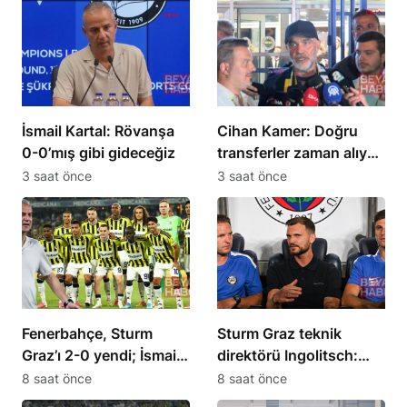
İsmail Kartal: Rövanşa
Cihan Kamer: Doğru
0-0’mış gibi gideceğiz
transferler zaman alıyor,
2 günde olmuyor
3 saat önce
3 saat önce
Fenerbahçe, Sturm
Sturm Graz teknik
Graz’ı 2-0 yendi; İsmail
direktörü Ingolitsch:
Kartal kalitesini
Talisca’yı durdurmak
8 saat önce
8 saat önce
vurguladı
zor