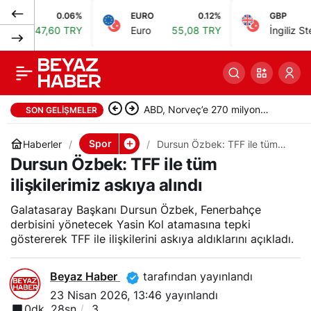
0.06%
EURO
0.12%
GBP
Rıza Kayaalp, Avrupa
0
Paylaş
47,60 TRY
Euro
55,08 TRY
İngiliz Sterlini
6
şampiyonu olarak
yurda döndü
ABD, Norveç’e 270 milyon
SON GELIŞMELER
dolarlık M795 mermisi satışını
Spor
Haberler
Dursun Özbek: TFF ile tüm
ilişkilerimiz askıya alındı
Dursun Özbek: TFF ile tüm
onayladı
ilişkilerimiz askıya alındı
Galatasaray Başkanı Dursun Özbek, Fenerbahçe
derbisini yönetecek Yasin Kol atamasına tepki
göstererek TFF ile ilişkilerini askıya aldıklarını açıkladı.
Beyaz Haber
tarafından yayınlandı
23 Nisan 2026, 13:46
yayınlandı
0dk, 28sn
3