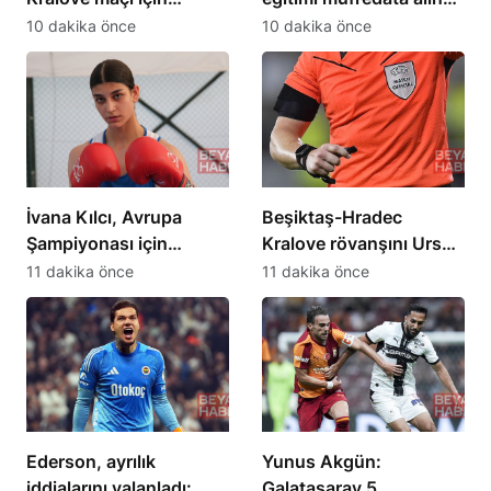
hazırlıklara başladı
bisiklet camiası
10 dakika önce
10 dakika önce
destekledi
İvana Kılcı, Avrupa
Beşiktaş-Hradec
Şampiyonası için
Kralove rövanşını Urs
hazırlıklarını sürdürüyor
Schnyder yönetecek
11 dakika önce
11 dakika önce
Ederson, ayrılık
Yunus Akgün:
iddialarını yalanladı:
Galatasaray 5.