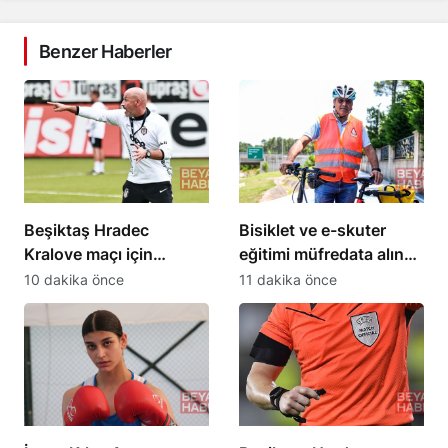
Benzer Haberler
Beşiktaş Hradec
Bisiklet ve e-skuter
Kralove maçı için
eğitimi müfredata alındı,
hazırlıklara başladı
bisiklet camiası
10 dakika önce
11 dakika önce
destekledi