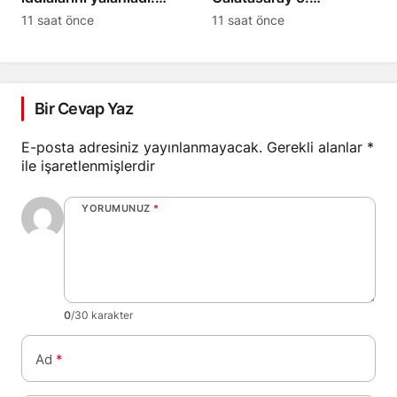
“Yalanlara inanmayın”
şampiyonluğa emin
11 saat önce
11 saat önce
adımlarla yürüyecek
Bir Cevap Yaz
E-posta adresiniz yayınlanmayacak.
Gerekli alanlar
*
ile işaretlenmişlerdir
YORUMUNUZ
*
0
/30 karakter
Ad
*