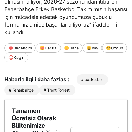
olmasını diliyor, 2026-27 sezonundan itibaren
Fenerbahçe Erkek Basketbol Takımımızın başarısı
için mücadele edecek oyuncumuza çubuklu
formamızla nice başarılar diliyoruz” ifadelerini
kullandı.
Beğendim
Harika
Haha
Vay
Üzgün
Kızgın
Haberle ilgili daha fazlası:
# basketbol
# Fenerbahçe
# Trent Forrest
Tamamen
Ücretsiz Olarak
Bültenimize