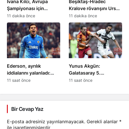
İvana Kılcı, Avrupa
Beşiktaş-Hradec
Şampiyonası için
Kralove rövanşını Urs
hazırlıklarını sürdürüyor
Schnyder yönetecek
11 dakika önce
11 dakika önce
Ederson, ayrılık
Yunus Akgün:
iddialarını yalanladı:
Galatasaray 5.
“Yalanlara inanmayın”
şampiyonluğa emin
11 saat önce
11 saat önce
adımlarla yürüyecek
Bir Cevap Yaz
E-posta adresiniz yayınlanmayacak.
Gerekli alanlar
*
ile işaretlenmişlerdir