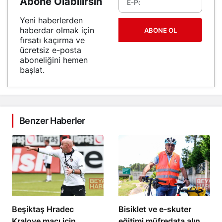
Abone Olabilirsin
Yeni haberlerden
haberdar olmak için
ABONE OL
fırsatı kaçırma ve
ücretsiz e-posta
aboneliğini hemen
başlat.
Benzer Haberler
Beşiktaş Hradec
Bisiklet ve e-skuter
Kralove maçı için
eğitimi müfredata alındı,