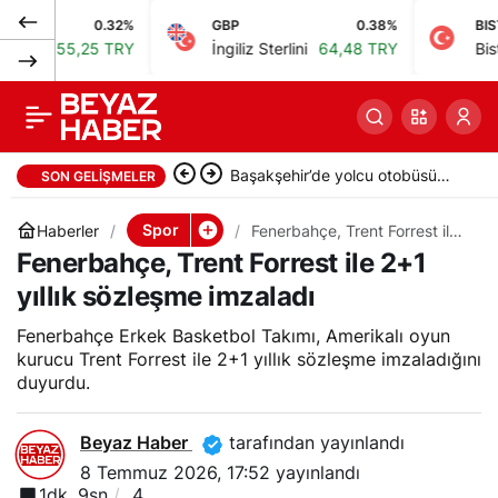
0.32%
GBP
0.38%
BIST
Gökhan Sazdağı,
0
Paylaş
5,25 TRY
İngiliz Sterlini
64,48 TRY
Bist 100
13
Çorum FK’ye transfer
oldu
Beşiktaş Hradec Kralove maçı
SON GELIŞMELER
için hazırlıklara başladı
Spor
Haberler
Fenerbahçe, Trent Forrest ile
2+1 yıllık sözleşme imzaladı
Fenerbahçe, Trent Forrest ile 2+1
yıllık sözleşme imzaladı
Fenerbahçe Erkek Basketbol Takımı, Amerikalı oyun
kurucu Trent Forrest ile 2+1 yıllık sözleşme imzaladığını
duyurdu.
Beyaz Haber
tarafından yayınlandı
8 Temmuz 2026, 17:52
yayınlandı
1dk, 9sn
4