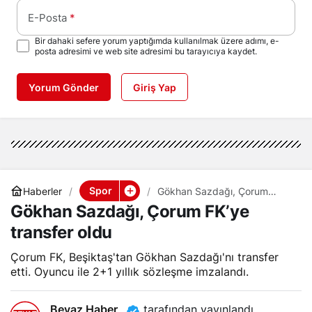
E-Posta
*
Bir dahaki sefere yorum yaptığımda kullanılmak üzere adımı, e-
posta adresimi ve web site adresimi bu tarayıcıya kaydet.
Yorum Gönder
Giriş Yap
Spor
Haberler
Gökhan Sazdağı, Çorum
FK’ye transfer oldu
Gökhan Sazdağı, Çorum FK’ye
transfer oldu
Çorum FK, Beşiktaş'tan Gökhan Sazdağı'nı transfer
etti. Oyuncu ile 2+1 yıllık sözleşme imzalandı.
Beyaz Haber
tarafından yayınlandı