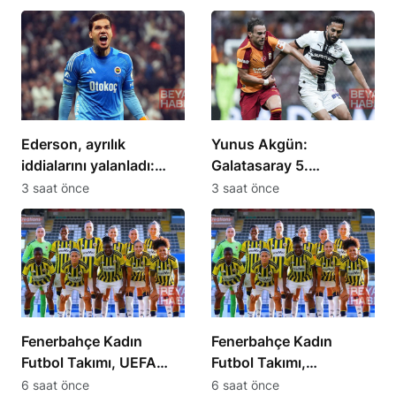
Ederson, ayrılık
Yunus Akgün:
iddialarını yalanladı:
Galatasaray 5.
“Yalanlara inanmayın”
şampiyonluğa emin
3 saat önce
3 saat önce
adımlarla yürüyecek
Fenerbahçe Kadın
Fenerbahçe Kadın
Futbol Takımı, UEFA
Futbol Takımı,
Kadınlar Avrupa Ligi’nde
Şampiyonlar Ligi’ne
6 saat önce
6 saat önce