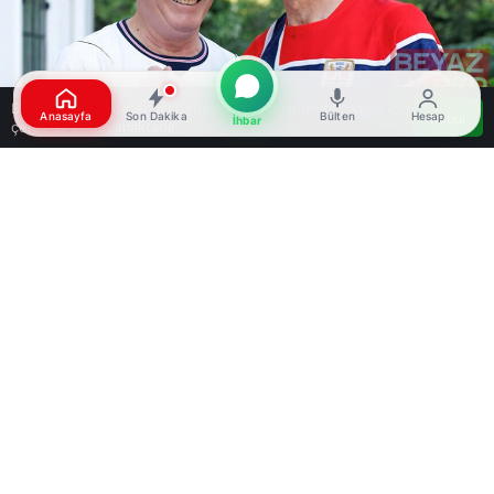
Bu web sitesinde en iyi deneyimi yaşamanızı sağlamak için
Anasayfa
Son Dakika
Bülten
Hesap
Kabul
İhbar
çerezler kullanılmaktadır.
Google'da Abone Ol
0
Paylaş
Beğen
İngiltere Başbakanı Keir Starmer ile Norveç
Başbakanı Jonas Gahr Store, 11 Temmuz
Cumartesi günü İngiltere ile Norveç arasında
gerçekleşecek 2026 FIFA Dünya Kupası çeyrek
final maçı öncesinde el sıkıştı. Sky News’ün
haberine göre, NATO Devlet ve Hükümet
Başkanları Zirvesi dolayısıyla Ankara’da bulunan
Starmer ve Store, İngiltere’nin Ankara