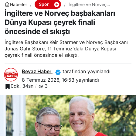
Spor
Haberler
İngiltere ve Norveç
başbakanları Dünya Kupası
İngiltere ve Norveç başbakanları
çeyrek finali öncesinde el
sıkıştı
Dünya Kupası çeyrek finali
öncesinde el sıkıştı
İngiltere Başbakanı Keir Starmer ve Norveç Başbakanı
Jonas Gahr Store, 11 Temmuz'daki Dünya Kupası
çeyrek finali öncesinde el sıkıştı.
Beyaz Haber
tarafından yayınlandı
8 Temmuz 2026, 16:53
yayınlandı
0dk, 34sn
3