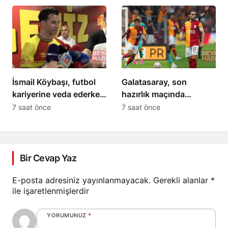
mücadele edecek
Penaltılarla Veda Etti
İsmail Köybaşı, futbol
Galatasaray, son
kariyerine veda ederken
hazırlık maçında
teşekkür etti
Villarreal’e 2-1 yenildi
7 saat önce
7 saat önce
Bir Cevap Yaz
E-posta adresiniz yayınlanmayacak.
Gerekli alanlar
*
ile işaretlenmişlerdir
YORUMUNUZ
*