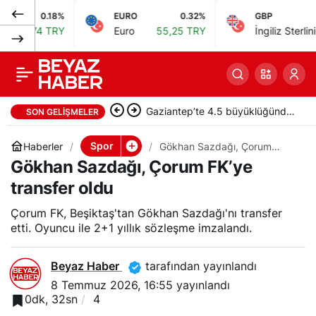
0.18%
EURO
0.32%
GBP
0
İngiltere ve Norveç
0
Paylaş
74 TRY
Euro
55,25 TRY
İngiliz Sterlini
64,48
başbakanları Dünya
Kupası çeyrek finali
Gaziantep’te 4.5 büyüklüğünde
SON GELIŞMELER
öncesinde el sıkıştı
deprem meydana geldi
Spor
Haberler
Gökhan Sazdağı, Çorum
FK’ye transfer oldu
Gökhan Sazdağı, Çorum FK’ye
transfer oldu
Çorum FK, Beşiktaş'tan Gökhan Sazdağı'nı transfer
etti. Oyuncu ile 2+1 yıllık sözleşme imzalandı.
Beyaz Haber
tarafından yayınlandı
8 Temmuz 2026, 16:55
yayınlandı
0dk, 32sn
4