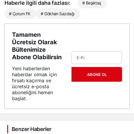
Haberle ilgili daha fazlası:
# Beşiktaş
# Çorum FK
# Gökhan Sazdağı
Tamamen
Ücretsiz Olarak
Bültenimize
Abone Olabilirsin
Yeni haberlerden
haberdar olmak için
ABONE OL
fırsatı kaçırma ve
ücretsiz e-posta
aboneliğini hemen
başlat.
Benzer Haberler