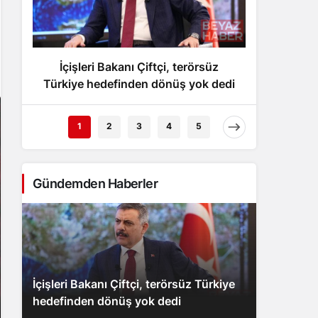
Gece Modu
Gece modunu seçin.
İçişleri Bakanı Çiftçi, terörsüz
Bayrak
Sistem Modu
Sistem modunu seçin.
Türkiye hedefinden dönüş yok dedi
için ka
1
2
3
4
5
Gündemden Haberler
İçişleri Bakanı Çiftçi, terörsüz Türkiye
hedefinden dönüş yok dedi