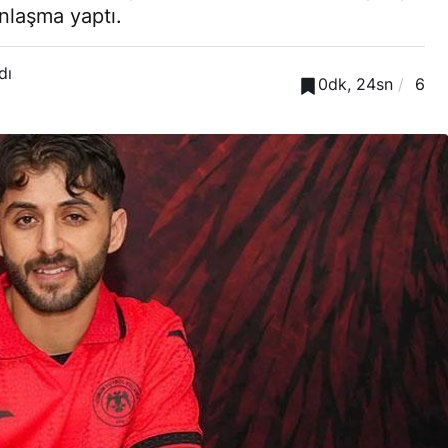
anlaşma yaptı.
dı
0dk, 24sn
6