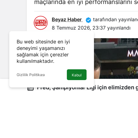
maçlarında en iyi performanslarını se
Beyaz Haber
tarafından yayınlan
8 Temmuz 2026, 23:37
yayınlandı
Bu web sitesinde en iyi
deneyimi yaşamanızı
sağlamak için çerezler
kullanılmaktadır.
Gizlilik Politikası
Kabul
Fred, Şampiyonlar Ligi için elimizden gelenin en iyisini
yapacağız