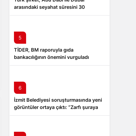
arasındaki seyahat süresini 30
dakikaya indiriyor
5
TİDER, BM raporuyla gıda
bankacılığının önemini vurguladı
6
İzmit Belediyesi soruşturmasında yeni
görüntüler ortaya çıktı: “Zarfı şuraya
attım müdürüm”