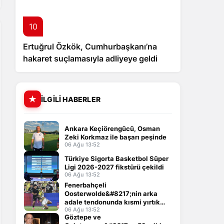
10
Ertuğrul Özkök, Cumhurbaşkanı’na
hakaret suçlamasıyla adliyeye geldi
İLGILI HABERLER
Ankara Keçiörengücü, Osman
Zeki Korkmaz ile başarı peşinde
06 Ağu 13:52
Türkiye Sigorta Basketbol Süper
Ligi 2026-2027 fikstürü çekildi
06 Ağu 13:52
Fenerbahçeli
Oosterwolde&#8217;nin arka
adale tendonunda kısmi yırtık
tespit edildi
06 Ağu 13:52
Göztepe ve