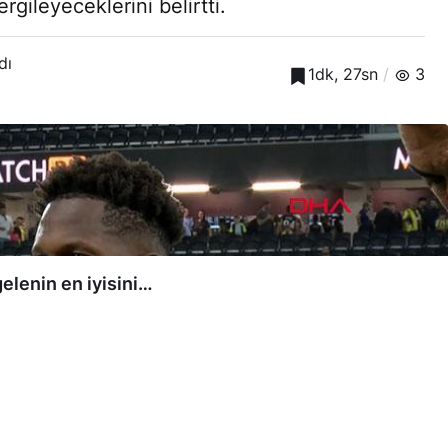
rgileyeceklerini belirtti.
dı
1dk, 27sn
3