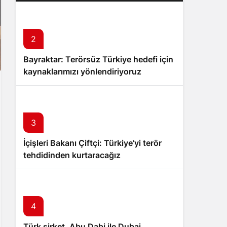
2
Bayraktar: Terörsüz Türkiye hedefi için
kaynaklarımızı yönlendiriyoruz
3
İçişleri Bakanı Çiftçi: Türkiye’yi terör
tehdidinden kurtaracağız
4
Türk şirket, Abu Dabi ile Dubai