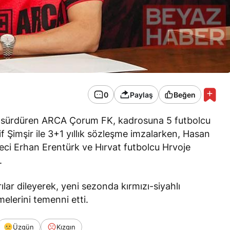
0
Paylaş
Beğen
nı sürdüren ARCA Çorum FK, kadrosuna 5 futbolcu
rif Şimşir ile 3+1 yıllık sözleşme imzalarken, Hasan
ci Erhan Erentürk ve Hırvat futbolcu Hrvoje
.
ar dileyerek, yeni sezonda kırmızı-siyahlı
elerini temenni etti.
Üzgün
Kızgın