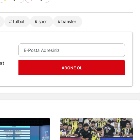
# futbol
# spor
# transfer
atı
ABONE OL