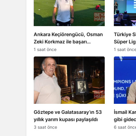
Ankara Keçiörengücü, Osman
Türkiye S
Zeki Korkmaz ile başarı
Süper Lig
peşinde
çekildi
1 saat önce
1 saat önc
Göztepe ve Galatasaray’ın 53
İsmail Ka
yıllık yarım kupası paylaşıldı
gibi gide
3 saat önce
6 saat önc