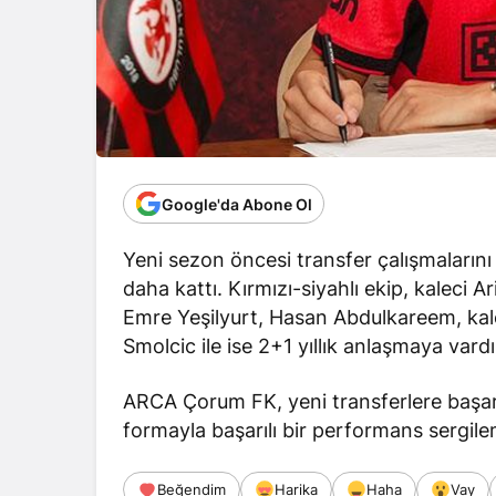
Google'da Abone Ol
Yeni sezon öncesi transfer çalışmaları
daha kattı. Kırmızı-siyahlı ekip, kaleci A
Emre Yeşilyurt, Hasan Abdulkareem, kale
Smolcic ile ise 2+1 yıllık anlaşmaya vardı
ARCA Çorum FK, yeni transferlere başarıl
formayla başarılı bir performans sergilem
Beğendim
Harika
Haha
Vay