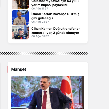
Galatasaray&#8217;ın 53 yıllık
yarım kupası paylaşıldı
06 Ağu 11:37
İsmail Kartal: Rövanşa 0-0’mış
gibi gideceğiz
06 Ağu 08:37
Cihan Kamer: Doğru transferler
zaman alıyor, 2 günde olmuyor
06 Ağu 08:37
Manşet