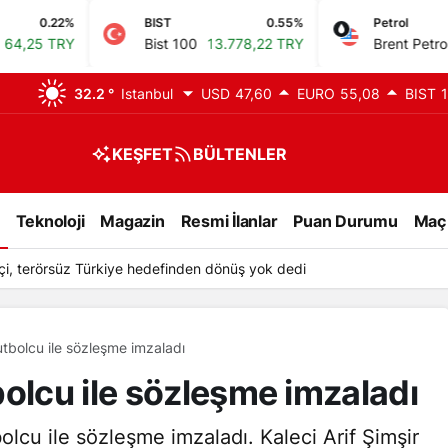
BIST
0.55%
Petrol
1.15%
Bist 100
13.778,22 TRY
Brent Petrol
80,36 USD
32.2 °
Istanbul
USD
47,60
EURO
55,08
BIST
1
KEŞFET
BÜLTENLER
Teknoloji
Magazin
Resmi İlanlar
Puan Durumu
Maç
ftçi, terörsüz Türkiye hedefinden dönüş yok dedi
tbolcu ile sözleşme imzaladı
bolcu ile sözleşme imzaladı
lcu ile sözleşme imzaladı. Kaleci Arif Şimşir