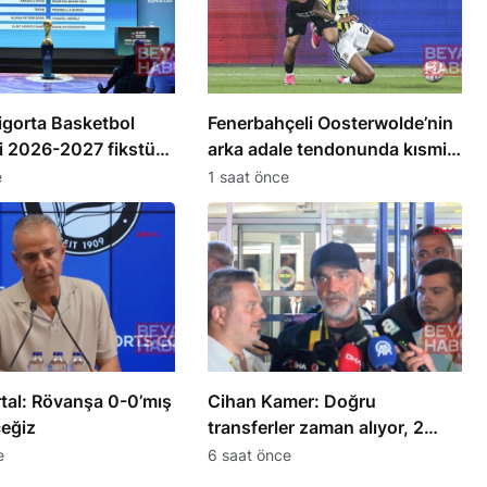
igorta Basketbol
Fenerbahçeli Oosterwolde’nin
i 2026-2027 fikstürü
arka adale tendonunda kısmi
yırtık tespit edildi
e
1 saat önce
rtal: Rövanşa 0-0’mış
Cihan Kamer: Doğru
ceğiz
transferler zaman alıyor, 2
günde olmuyor
e
6 saat önce