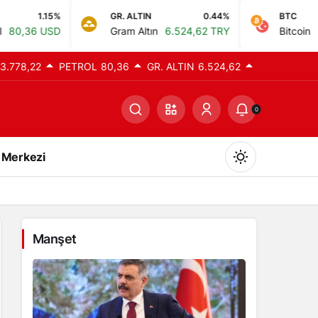
GR. ALTIN
0.44%
BTC
0%
Gram Altın
6.524,62 TRY
Bitcoin
0,00 TRY
3.778,22
PETROL
80,36
GR. ALTIN
6.524,62
0
 Merkezi
Manşet
Gündüz Modu
Gündüz modunu seçin.