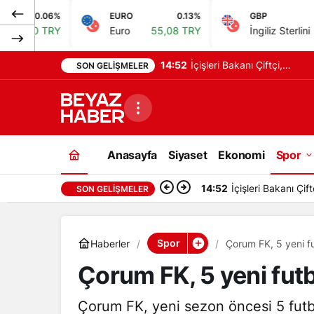
EURO
0.13%
GBP
0.22%
Euro
55,08 TRY
İngiliz Sterlini
64,25 TRY
14:52
İçişleri Bakanı Çiftçi,
SON GELIŞMELER
terörsüz Türkiye
hedefinden dönüş yok
dedi
Anasayfa
Siyaset
Ekonomi
Spor
14:52
İçişleri Bakanı Çi
SON GELIŞMELER
Spor
Haberler
Çorum FK, 5 yeni fu
Çorum FK, 5 yeni fut
Çorum FK, yeni sezon öncesi 5 futbo