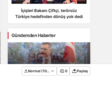
İçişleri Bakanı Çiftçi, terörsüz
Bayra
Türkiye hedefinden dönüş yok dedi
için 
Gündemden Haberler
İçişleri Bakanı Çiftçi, terörsüz Türkiye
Normal (100%)
0
Paylaş
hedefinden dönüş yok dedi
2