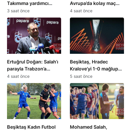
Takımıma yardımcı
Avrupa’da kolay maç
olmak için elimden
olmadığını gördük
3 saat önce
4 saat önce
geleni yapacağım
Ertuğrul Doğan: Salah’ı
Beşiktaş, Hradec
parayla Trabzon’a
Kralove’yi 1-0 mağlup
getiremezsiniz
etti
4 saat önce
5 saat önce
Beşiktaş Kadın Futbol
Mohamed Salah,