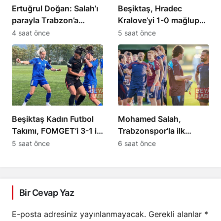
Ertuğrul Doğan: Salah’ı
Beşiktaş, Hradec
parayla Trabzon’a
Kralove’yi 1-0 mağlup
getiremezsiniz
etti
4 saat önce
5 saat önce
Beşiktaş Kadın Futbol
Mohamed Salah,
Takımı, FOMGET’i 3-1 ile
Trabzonspor’la ilk
geçti
antrenmanına çıktı
5 saat önce
6 saat önce
Bir Cevap Yaz
E-posta adresiniz yayınlanmayacak.
Gerekli alanlar
*