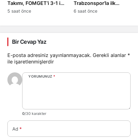
Takımı, FOMGET’i 3-1 ile
Trabzonspor’la ilk
geçti
antrenmanına çıktı
5 saat önce
6 saat önce
Bir Cevap Yaz
E-posta adresiniz yayınlanmayacak.
Gerekli alanlar
*
ile işaretlenmişlerdir
YORUMUNUZ
*
0
/30 karakter
Ad
*