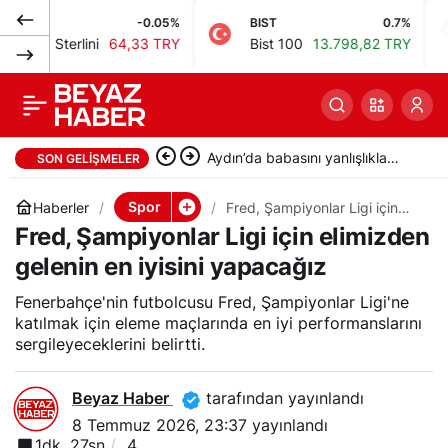
-0.05%
BIST
0.7%
Petro
RAMS Başakşehir FK,
0
Paylaş
terlini
64,33 TRY
Bist 100
13.798,82 TRY
Brent
Avusturya kampında
antrenmanlarını
Aydın’da babasını yanlışlıkla
SON GELIŞMELER
sürdürüyor
vurarak öldüren şüpheli
Spor
Haberler
Fred, Şampiyonlar Ligi için
elimizden gelenin en iyisini
Fred, Şampiyonlar Ligi için elimizden
tutuklandı
yapacağız
gelenin en iyisini yapacağız
Fenerbahçe'nin futbolcusu Fred, Şampiyonlar Ligi'ne
katılmak için eleme maçlarında en iyi performanslarını
sergileyeceklerini belirtti.
Beyaz Haber
tarafından yayınlandı
8 Temmuz 2026, 23:37
yayınlandı
1dk, 27sn
4