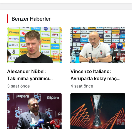
Benzer Haberler
Alexander Nübel:
Vincenzo Italiano:
Takımıma yardımcı
Avrupa’da kolay maç
olmak için elimden
olmadığını gördük
3 saat önce
4 saat önce
geleni yapacağım