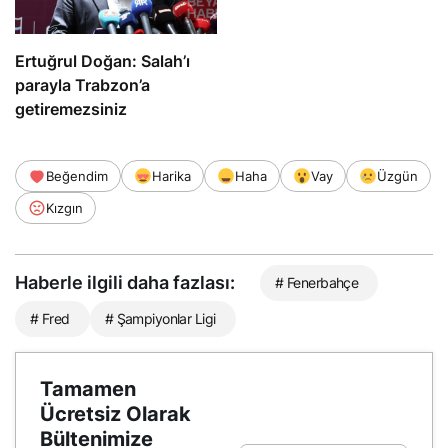
Ertuğrul Doğan: Salah’ı
parayla Trabzon’a
getiremezsiniz
Beğendim
Harika
Haha
Vay
Üzgün
Kızgın
Haberle ilgili daha fazlası:
# Fenerbahçe
# Fred
# Şampiyonlar Ligi
Tamamen
Ücretsiz Olarak
Bültenimize