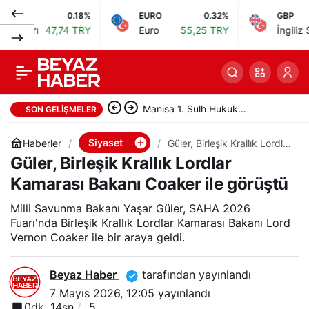
0.18%
EURO
0.32%
GBP
TBMM, fahiş site
0
Paylaş
ı
47,74 TRY
Euro
55,25 TRY
İngiliz Sterlini
aidatlarına yönelik
teklifin 6 maddesini
Manisa 1. Sulh Hukuk
SON GELIŞMELER
kabul etti
Mahkemesi taşınmazı satışa
Siyaset
Haberler
Güler, Birleşik Krallık Lordlar
Kamarası Bakanı Coaker ile
Güler, Birleşik Krallık Lordlar
çıkardı
görüştü
Kamarası Bakanı Coaker ile görüştü
Milli Savunma Bakanı Yaşar Güler, SAHA 2026
Fuarı'nda Birleşik Krallık Lordlar Kamarası Bakanı Lord
Vernon Coaker ile bir araya geldi.
Beyaz Haber
tarafından yayınlandı
7 Mayıs 2026, 12:05
yayınlandı
0dk, 14sn
5