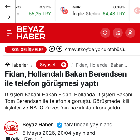
URO
0.32%
GBP
0.38%
BIS
Bakan Fidan, Kanada
0
Paylaş
uro
55,25 TRY
İngiliz Sterlini
64,48 TRY
Bis
Başbakanı Danışmanı
Morrison’u kabul etti
Arakçi: ABD ile müzakere
SON GELIŞMELER
yürütmüyoruz
Siyaset
Haberler
Fidan, Hollandalı Bakan
Berendsen ile telefon
Fidan, Hollandalı Bakan Berendsen
görüşmesi yaptı
ile telefon görüşmesi yaptı
Dışişleri Bakanı Hakan Fidan, Hollanda Dışişleri Bakanı
Tom Berendsen ile telefonla görüştü. Görüşmede ikili
ilişkiler ve NATO Zirvesi'nin hazırlıkları konuşuldu.
Beyaz Haber
tarafından yayınlandı
5 Mayıs 2026, 20:04
yayınlandı
0dk, 17sn
3