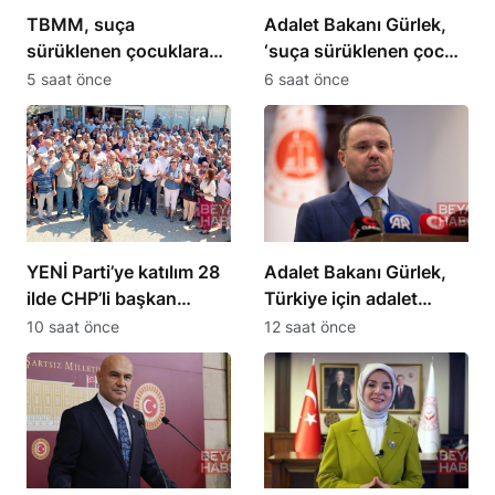
TBMM, suça
Adalet Bakanı Gürlek,
sürüklenen çocuklara
‘suça sürüklenen çocuk’
yönelik kanun teklifini
yerine ‘adli süreçteki
5 saat önce
6 saat önce
kabul etti
çocuk’ kavramını tanıttı
YENİ Parti’ye katılım 28
Adalet Bakanı Gürlek,
ilde CHP’li başkan
Türkiye için adalet
kalmadı
sistemini geliştireceğiz
10 saat önce
12 saat önce