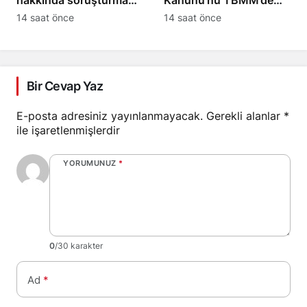
hakkında soruşturma
Kanunu’nu TBMM’de
başlatıldı
yasalaştırdı
14 saat önce
14 saat önce
Bir Cevap Yaz
E-posta adresiniz yayınlanmayacak.
Gerekli alanlar
*
ile işaretlenmişlerdir
YORUMUNUZ
*
0
/30 karakter
Ad
*