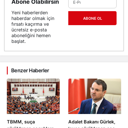
Abone Olabilirsin
Yeni haberlerden
haberdar olmak için
ABONE OL
fırsatı kaçırma ve
ücretsiz e-posta
aboneliğini hemen
başlat.
Benzer Haberler
TBMM, suça
Adalet Bakanı Gürlek,