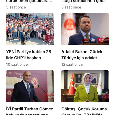
sürüklenen çocuklara
‘suça sürüklenen çocuk’
yönelik kanun teklifini
yerine ‘adli süreçteki
5 saat önce
6 saat önce
kabul etti
çocuk’ kavramını tanıttı
YENİ Parti’ye katılım 28
Adalet Bakanı Gürlek,
ilde CHP’li başkan
Türkiye için adalet
kalmadı
sistemini geliştireceğiz
10 saat önce
12 saat önce
İYİ Partili Turhan Çömez
Göktaş, Çocuk Koruma