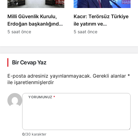
Milli Güvenlik Kurulu,
Kacır: Terörsüz Türkiye
Erdoğan başkanlığında
ile yatırım ve
toplandı
kalkınmanın önü
5 saat önce
5 saat önce
açılacak
Bir Cevap Yaz
E-posta adresiniz yayınlanmayacak.
Gerekli alanlar
*
ile işaretlenmişlerdir
YORUMUNUZ
*
0
/30 karakter