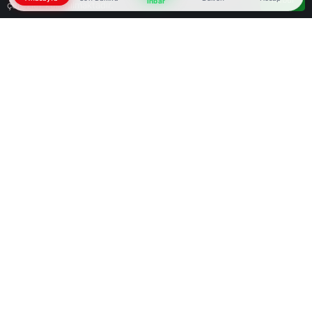
İhbar
çerezler kullanılmaktadır.
Google'da Abone Ol
0
Paylaş
Beğen
CHP Yüksek Disiplin Kurulu (YDK) Başkanlığı’na
İzmir Milletvekili Mahir Polat seçildi. Başkan
Yardımcılığı’na Ahmet Ersen Özsoy, Sekreterliğe
ise Sezgin Kaya getirildi. 04.06.2026 tarihinde
yapılan toplantıda, CHP 38’inci Olağan
Kurultayı’nın ‘mutlak butlan’ nedeniyle iptal
edilmesi üzerine yeniden göreve başlayan 15
kişilik Yüksek Disiplin Kurulu, ilk toplantısını
gerçekleştirdi. Basına kapalı olan bu toplantı
yaklaşık 1 saat sürdü. Toplantının açılışını CHP
Genel Başkanı Kemal Kılıçdaroğlu yaptı. En yaşlı
üye sıfatıyla Garip Erdoğan başkanlığında yapılan
oylama sonucunda Mahir Polat, oy çokluğuyla
YDK Başkanı seçildi. Başkan Yardımcısı Ahmet