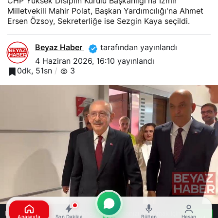
CHP Yüksek Disiplin Kurulu Başkanlığı'na İzmir
Milletvekili Mahir Polat, Başkan Yardımcılığı'na Ahmet
Ersen Özsoy, Sekreterliğe ise Sezgin Kaya seçildi.
Beyaz Haber
tarafından yayınlandı
4 Haziran 2026, 16:10
yayınlandı
0dk, 51sn
3
Bu web sitesinde en iyi deneyimi yaşamanızı sağlamak için
Anasayfa
Son Dakika
Bülten
Hesap
Kabul