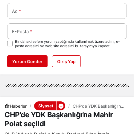
Ad
*
E-Posta
*
Bir dahaki sefere yorum yaptığımda kullanılmak üzere adımı, e-
posta adresimi ve web site adresimi bu tarayıcıya kaydet.
Yorum Gönder
Giriş Yap
Siyaset
Haberler
CHP’de YDK Başkanlığı’na
Mahir Polat seçildi
CHP’de YDK Başkanlığı’na Mahir
Polat seçildi