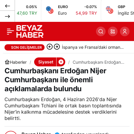
0.05%
EURO
-0.07%
GBP
CHP’de YDK
0
Paylaş
ı
47,60 TRY
Euro
54,99 TRY
İngiliz Sterlini
Başkanlığı’na Mahir
Polat seçildi
İspanya ve Fransa’daki orman
SON GELIŞMELER
yangınlarına müdahale eden 4
Siyaset
Haberler
Cumhurbaşkanı Erdoğan
Nijer Cumhurbaşkanı ile
Cumhurbaşkanı Erdoğan Nijer
uçak Türkiye’ye döndü
önemli açıklamalarda
bulundu
Cumhurbaşkanı ile önemli
açıklamalarda bulundu
Cumhurbaşkanı Erdoğan, 4 Haziran 2026'da Nijer
Cumhurbaşkanı Tchiani ile ortak basın toplantısında
Nijer’in kalkınma mücadelesine destek verdiklerini
belirtti.