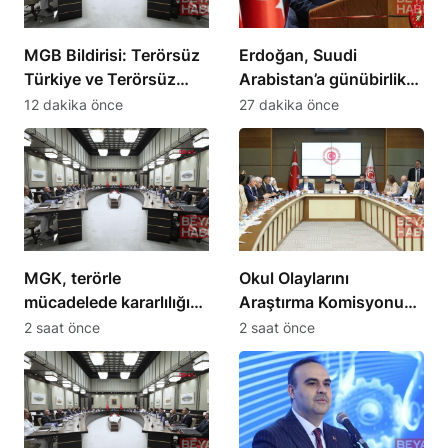
MGB Bildirisi: Terörsüz
Erdoğan, Suudi
Türkiye ve Terörsüz
Arabistan’a günübirlik
Bölge hedeflerine
çalışma ziyareti
12 dakika önce
27 dakika önce
ilerleme kaydedildi
yapacak
MGK, terörle
Okul Olaylarını
mücadelede kararlılığın
Araştırma Komisyonu
süreceğini açıkladı
milletvekilleri önerilerini
2 saat önce
2 saat önce
sundu