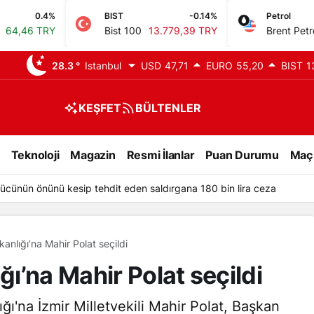
0.4%
BIST
-0.14%
Petrol
 TRY
Bist 100
13.779,39 TRY
Brent Petrol
83,6
28.3 °
Istanbul
USD
47,71
EURO
55,20
BIST
1
KEŞFET
BÜLTENLER
Teknoloji
Magazin
Resmi İlanlar
Puan Durumu
Maç
ücünün önünü kesip tehdit eden saldırgana 180 bin lira ceza
nlığı’na Mahir Polat seçildi
ı’na Mahir Polat seçildi
ı'na İzmir Milletvekili Mahir Polat, Başkan