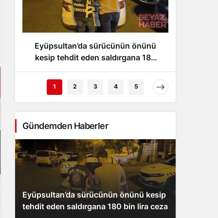
Gece Modu
Gece modunu seçin.
Eyüpsultan’da sürücünün önünü
Adıyam
Sistem Modu
Sistem modunu seçin.
kesip tehdit eden saldırgana 180
bin lira ceza
1
2
3
4
5
Gündemden Haberler
Eyüpsultan’da sürücünün önünü kesip
tehdit eden saldırgana 180 bin lira ceza