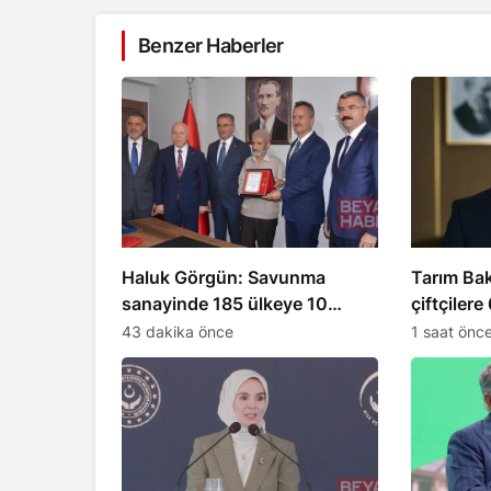
Benzer Haberler
Haluk Görgün: Savunma
Tarım Bak
sanayinde 185 ülkeye 10
çiftçilere
milyar dolar ihracat hedefi
destek ö
43 dakika önce
1 saat önc