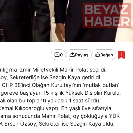
0
Paylaş
Beğen
ğı’na İzmir Milletvekili Mahir Polat seçildi.
, Sekreterliğe ise Sezgin Kaya getirildi.
 CHP 38’inci Olağan Kurultayı’nın ‘mutlak butlan’
göreve başlayan 15 kişilik Yüksek Disiplin Kurulu,
palı olan bu toplantı yaklaşık 1 saat sürdü.
emal Kılıçdaroğlu yaptı. En yaşlı üye sıfatıyla
ylama sonucunda Mahir Polat, oy çokluğuyla YDK
t Ersen Özsoy, Sekreter ise Sezgin Kaya oldu.