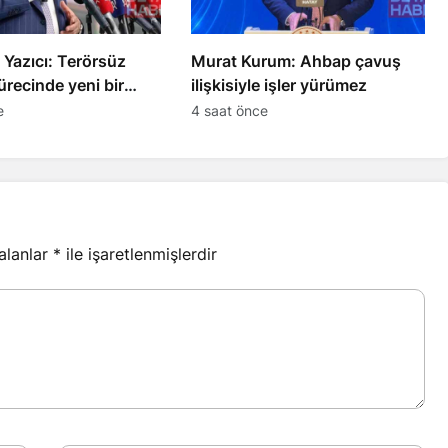
i Yazıcı: Terörsüz
Murat Kurum: Ahbap çavuş
ürecinde yeni bir
ilişkisiyle işler yürümez
rildi
e
4 saat önce
 alanlar
*
ile işaretlenmişlerdir