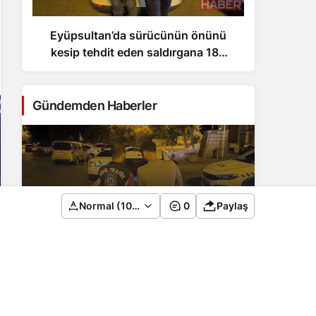
Eyüpsultan’da sürücünün önünü
Adıya
kesip tehdit eden saldırgana 180
bin lira ceza
Gündemden Haberler
Eyüpsultan’da sürücünün önünü kesip
Normal (100%)
0
Paylaş
tehdit eden saldırgana 180 bin lira ceza
2