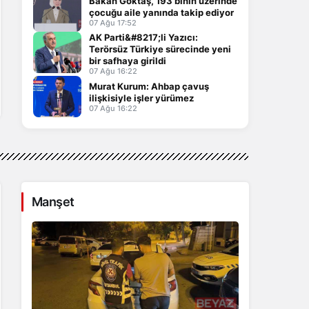
Bakan Göktaş, 193 binin üzerinde
çocuğu aile yanında takip ediyor
07 Ağu 17:52
AK Parti&#8217;li Yazıcı:
Terörsüz Türkiye sürecinde yeni
bir safhaya girildi
07 Ağu 16:22
Murat Kurum: Ahbap çavuş
ilişkisiyle işler yürümez
07 Ağu 16:22
Manşet