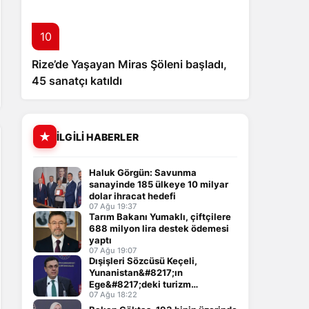
10
Rize’de Yaşayan Miras Şöleni başladı,
45 sanatçı katıldı
İLGILI HABERLER
Haluk Görgün: Savunma
sanayinde 185 ülkeye 10 milyar
dolar ihracat hedefi
07 Ağu 19:37
Tarım Bakanı Yumaklı, çiftçilere
688 milyon lira destek ödemesi
yaptı
07 Ağu 19:07
Dışişleri Sözcüsü Keçeli,
Yunanistan&#8217;ın
Ege&#8217;deki turizm
çerçevesini değerlendirdi
07 Ağu 18:22