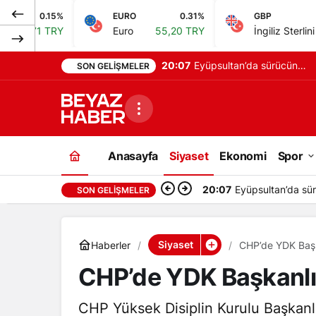
0.15%
EURO
0.31%
GBP
1 TRY
Euro
55,20 TRY
İngiliz Sterlini
64,46
20:07
Eyüpsultan’da sürücünün
SON GELIŞMELER
önünü kesip tehdit eden
saldırgana 180 bin lira
ceza
Anasayfa
Siyaset
Ekonomi
Spor
20:07
Eyüpsultan’da sür
SON GELIŞMELER
Siyaset
Haberler
CHP’de YDK Başka
CHP’de YDK Başkanlığ
CHP Yüksek Disiplin Kurulu Başkanlığ