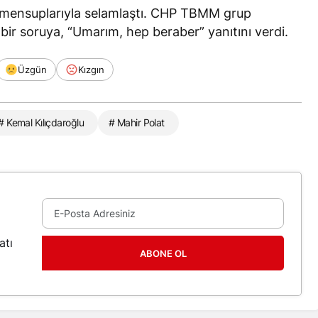
n mensuplarıyla selamlaştı. CHP TBMM grup
 bir soruya, “Umarım, hep beraber” yanıtını verdi.
Üzgün
Kızgın
# Kemal Kılıçdaroğlu
# Mahir Polat
atı
ABONE OL