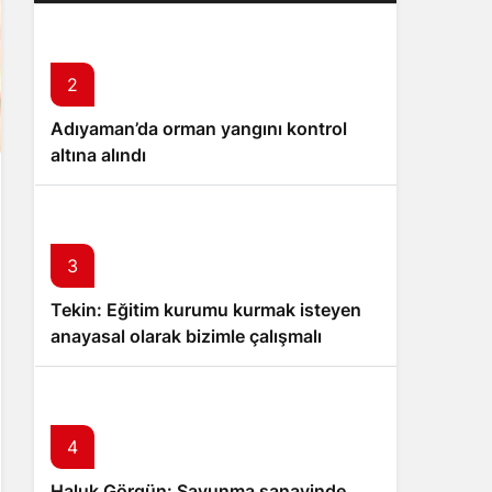
2
Adıyaman’da orman yangını kontrol
altına alındı
3
Tekin: Eğitim kurumu kurmak isteyen
anayasal olarak bizimle çalışmalı
4
Haluk Görgün: Savunma sanayinde