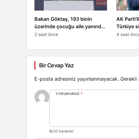
Bakan Göktaş, 193 binin
AK Parti’l
üzerinde çocuğu aile yanında
Türkiye s
takip ediyor
safhaya gi
2 saat önce
4 saat önc
Bir Cevap Yaz
E-posta adresiniz yayınlanmayacak.
Gerekli
YORUMUNUZ
*
0
/30 karakter