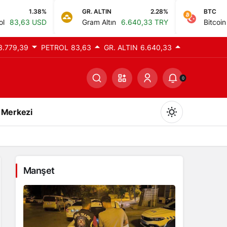
1.38%
GR. ALTIN
2.28%
BTC
3 USD
Gram Altın
6.640,33 TRY
Bitcoin
0,00
3.779,39
PETROL
83,63
GR. ALTIN
6.640,33
0
 Merkezi
Manşet
Gündüz Modu
Gündüz modunu seçin.