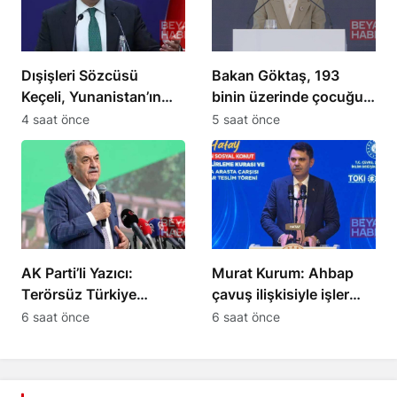
Dışişleri Sözcüsü
Bakan Göktaş, 193
Keçeli, Yunanistan’ın
binin üzerinde çocuğu
Ege’deki turizm
aile yanında takip ediyor
4 saat önce
5 saat önce
çerçevesini
değerlendirdi
AK Parti’li Yazıcı:
Murat Kurum: Ahbap
Terörsüz Türkiye
çavuş ilişkisiyle işler
sürecinde yeni bir
yürümez
6 saat önce
6 saat önce
safhaya girildi