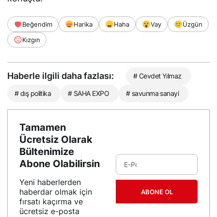
Beğendim
Harika
Haha
Vay
Üzgün
Kızgın
Haberle ilgili daha fazlası:
# Cevdet Yılmaz
# dış politika
# SAHA EXPO
# savunma sanayi
Tamamen
Ücretsiz Olarak
Bültenimize
Abone Olabilirsin
Yeni haberlerden
haberdar olmak için
ABONE OL
fırsatı kaçırma ve
ücretsiz e-posta