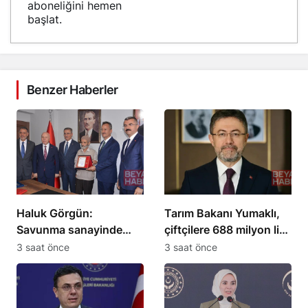
aboneliğini hemen
başlat.
Benzer Haberler
Haluk Görgün:
Tarım Bakanı Yumaklı,
Savunma sanayinde
çiftçilere 688 milyon lira
185 ülkeye 10 milyar
destek ödemesi yaptı
3 saat önce
3 saat önce
dolar ihracat hedefi