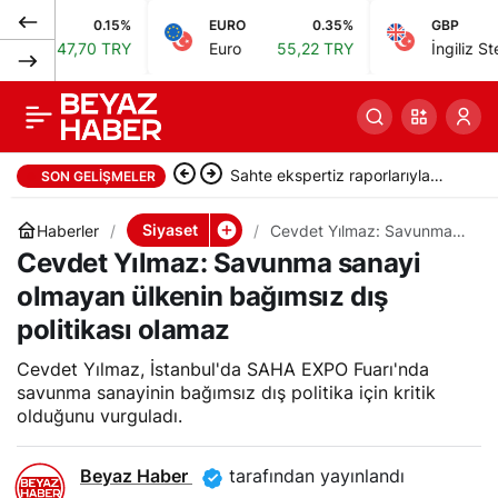
0.15%
EURO
0.35%
GBP
Karabağlar Belediye
0
Paylaş
47,70 TRY
Euro
55,22 TRY
İngiliz Sterlini
64
Meclis Üyesi K.D.
gözaltına alındı
Sahte ekspertiz raporlarıyla
SON GELIŞMELER
Türk vatandaşlığı kazandıran
Siyaset
Haberler
Cevdet Yılmaz: Savunma
sanayi olmayan ülkenin
Cevdet Yılmaz: Savunma sanayi
suç örgütüne operasyon: 32
bağımsız dış politikası
olamaz
olmayan ülkenin bağımsız dış
tutuklama
politikası olamaz
Cevdet Yılmaz, İstanbul'da SAHA EXPO Fuarı'nda
savunma sanayinin bağımsız dış politika için kritik
olduğunu vurguladı.
Beyaz Haber
tarafından yayınlandı