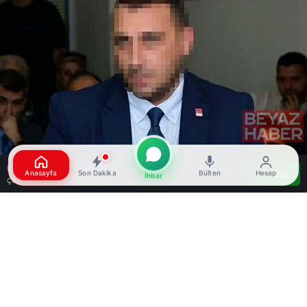
Bu web sitesinde en iyi deneyimi yaşamanızı sağlamak için
Anasayfa
Son Dakika
Bülten
Hesap
Kabul
İhbar
çerezler kullanılmaktadır.
Google'da Abone Ol
0
Paylaş
Beğen
İzmir’in Karabağlar ilçesinde CHP’li Belediye
Meclis Üyesi K.D., ‘Cumhurbaşkanına hakaret’ ve
‘Halkı kin ve düşmanlığa tahrik veya aşağılama’
suçlarından gözaltına alındı. İzmir Cumhuriyet