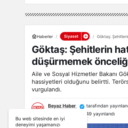
Siyaset
Haberler
Göktaş: Şehitler
Göktaş: Şehitlerin ha
düşürmemek önceliğ
Aile ve Sosyal Hizmetler Bakanı Gök
hassiyetleri olduğunu belirtti. Ter
vurgulandı.
Beyaz Haber
tarafından yayınlan
5 Mayıs 2026, 13:49
yayınlandı
Bu web sitesinde en iyi
deneyimi yaşamanızı