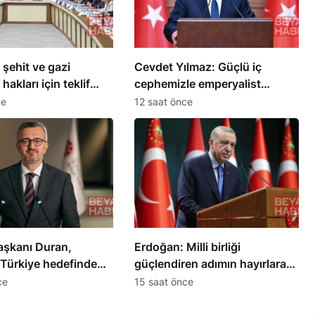
şehit ve gazi
Cevdet Yılmaz: Güçlü iç
 hakları için teklif
cephemizle emperyalist
ü
tuzakları boşa çıkaracağız
ce
12 saat önce
Başkanı Duran,
Erdoğan: Milli birliği
 Türkiye hedefinde
güçlendiren adımın hayırlara
k açıkladı
vesile olmasını diliyorum
ce
15 saat önce