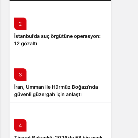
2
İstanbul’da suç örgütüne operasyon:
12 gözaltı
3
İran, Umman ile Hürmüz Boğazı’nda
güvenli güzergah için anlaştı
4
Ticaret Bakanlığı 2026’da 58 bin canlı