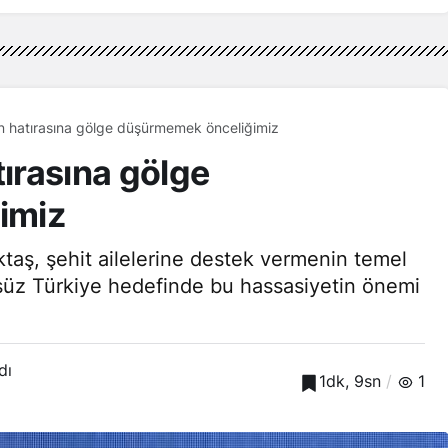
in hatırasına gölge düşürmemek önceliğimiz
tırasına gölge
imiz
taş, şehit ailelerine destek vermenin temel
örsüz Türkiye hedefinde bu hassasiyetin önemi
dı
1dk, 9sn
1