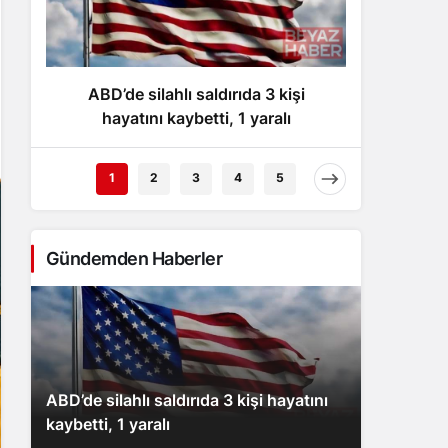
Gece Modu
Gece modunu seçin.
ABD’de silahlı saldırıda 3 kişi
İs
Sistem Modu
Sistem modunu seçin.
hayatını kaybetti, 1 yaralı
1
2
3
4
5
Gündemden Haberler
ABD’de silahlı saldırıda 3 kişi hayatını
kaybetti, 1 yaralı