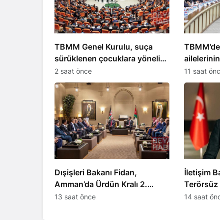
TBMM Genel Kurulu, suça
TBMM’de 
sürüklenen çocuklara yönelik
ailelerinin
teklifi görüştü
görüşüld
2 saat önce
11 saat ön
Dışişleri Bakanı Fidan,
İletişim 
Amman’da Ürdün Kralı 2.
Terörsüz
Abdullah’ı ziyaret etti
tarihi eşi
13 saat önce
14 saat ön