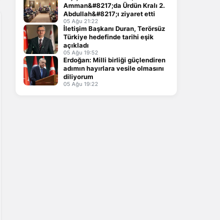
Amman&#8217;da Ürdün Kralı 2.
Abdullah&#8217;ı ziyaret etti
05 Ağu 21:22
İletişim Başkanı Duran, Terörsüz
Türkiye hedefinde tarihi eşik
açıkladı
05 Ağu 19:52
Erdoğan: Milli birliği güçlendiren
adımın hayırlara vesile olmasını
diliyorum
05 Ağu 19:22