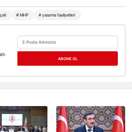
çeli
# MHP
# yasama faaliyetleri
atı
ABONE OL