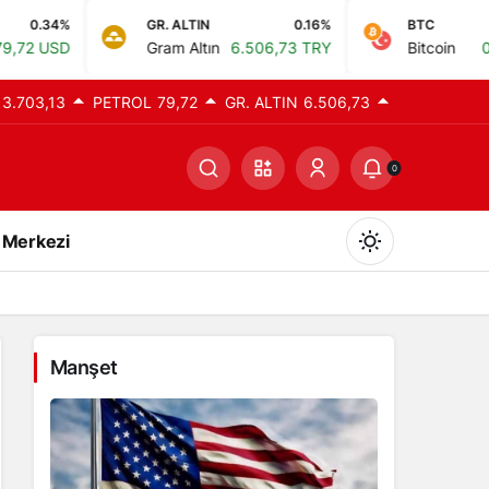
GR. ALTIN
0.16%
BTC
0%
Gram Altın
6.506,73 TRY
Bitcoin
0,00 TRY
13.703,13
PETROL
79,72
GR. ALTIN
6.506,73
0
 Merkezi
Manşet
Gündüz Modu
Gündüz modunu seçin.