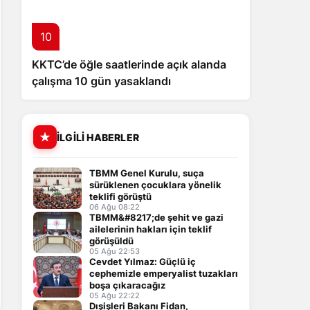
10
KKTC’de öğle saatlerinde açık alanda
çalışma 10 gün yasaklandı
İLGILI HABERLER
TBMM Genel Kurulu, suça
sürüklenen çocuklara yönelik
teklifi görüştü
06 Ağu 08:22
TBMM&#8217;de şehit ve gazi
ailelerinin hakları için teklif
görüşüldü
05 Ağu 22:53
Cevdet Yılmaz: Güçlü iç
cephemizle emperyalist tuzakları
boşa çıkaracağız
05 Ağu 22:22
Dışişleri Bakanı Fidan,