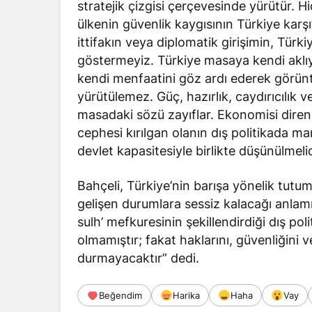
stratejik çizgisi çerçevesinde yürütür. H
ülkenin güvenlik kaygısının Türkiye karş
ittifakın veya diplomatik girişimin, Türk
göstermeyiz. Türkiye masaya kendi aklıy
kendi menfaatini göz ardı ederek görüntü
yürütülemez. Güç, hazırlık, caydırıcılık
masadaki sözü zayıflar. Ekonomisi dirençs
cephesi kırılgan olanın dış politikada mane
devlet kapasitesiyle birlikte düşünülmelidi
Bahçeli, Türkiye’nin barışa yönelik tutu
gelişen durumlara sessiz kalacağı anla
sulh’ mefkuresinin şekillendirdiği dış pol
olmamıştır; fakat haklarını, güvenliğini
durmayacaktır” dedi.
Beğendim
Harika
Haha
Vay