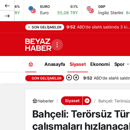
EURO
0.1%
GBP
0.14%
Euro
55,08 TRY
İngiliz Sterlini
64,20 TRY
9:52
ABD’de silahlı saldırıda 3 kişi
SON GELIŞMELER
hayatını kaybetti, 1 yaralı
Anasayfa
Siyaset
Ekonomi
Spor
9:52
ABD’de silahlı saldır
SON GELIŞMELER
Siyaset
Haberler
Bahçeli: Terörsü
Bahçeli: Terörsüz Tü
çalışmaları hızlanaca