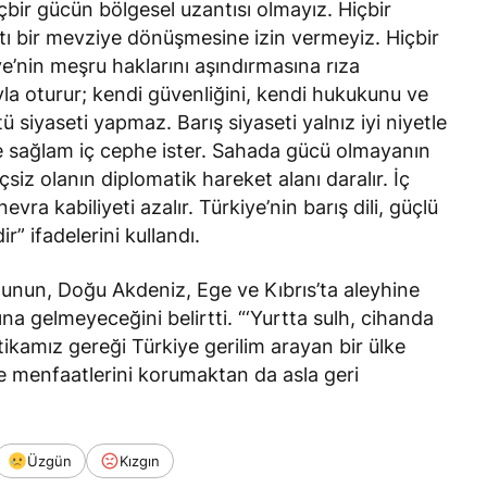
içbir gücün bölgesel uzantısı olmayız. Hiçbir
ıtı bir mevziye dönüşmesine izin vermeyiz. Hiçbir
iye’nin meşru haklarını aşındırmasına rıza
la oturur; kendi güvenliğini, kendi hukukunu ve
 siyaseti yapmaz. Barış siyaseti yalnız iyi niyetle
 ve sağlam iç cephe ister. Sahada gücü olmayanın
iz olanın diplomatik hareket alanı daralır. İç
vra kabiliyeti azalır. Türkiye’nin barış dili, güçlü
r” ifadelerini kullandı.
munun, Doğu Akdeniz, Ege ve Kıbrıs’ta aleyhine
mına gelmeyeceğini
belirtti
. “‘Yurtta sulh, cihanda
itikamız gereği Türkiye gerilim arayan bir ülke
 ve menfaatlerini korumaktan da asla geri
Üzgün
Kızgın