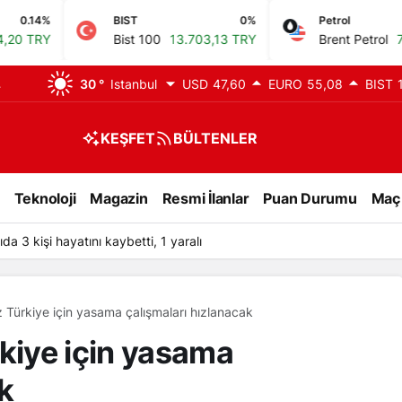
BIST
0%
Petrol
0.34%
Bist 100
13.703,13 TRY
Brent Petrol
79,72 USD
30 °
Istanbul
USD
47,60
EURO
55,08
BIST
KEŞFET
BÜLTENLER
Teknoloji
Magazin
Resmi İlanlar
Puan Durumu
Maç
ıda 3 kişi hayatını kaybetti, 1 yaralı
z Türkiye için yasama çalışmaları hızlanacak
rkiye için yasama
k