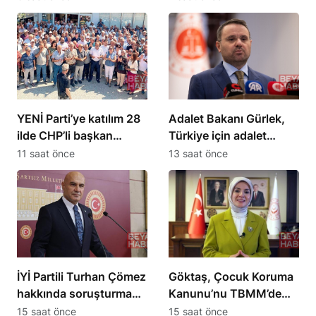
kabul etti
çocuk’ kavramını tanıttı
YENİ Parti’ye katılım 28
Adalet Bakanı Gürlek,
ilde CHP’li başkan
Türkiye için adalet
kalmadı
sistemini geliştireceğiz
11 saat önce
13 saat önce
İYİ Partili Turhan Çömez
Göktaş, Çocuk Koruma
hakkında soruşturma
Kanunu’nu TBMM’de
başlatıldı
yasalaştırdı
15 saat önce
15 saat önce