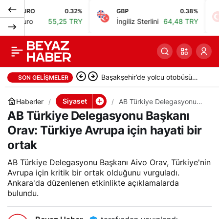
RO
0.32%
GBP
0.38%
BIST
TCMB Başkanı
0
Paylaş
ro
55,25 TRY
İngiliz Sterlini
64,48 TRY
Bist
Karahan: Savaş
Başakşehir’de yolcu otobüsü
dezenflasyonu
SON GELIŞMELER
İETT otobüsüne çarptı: 5 yaralı
olumsuz etkiliyor,
Siyaset
Haberler
AB Türkiye Delegasyonu
Başkanı Orav: Türkiye
AB Türkiye Delegasyonu Başkanı
Avrupa için hayati bir ortak
kararlılığımız sürüyor
Orav: Türkiye Avrupa için hayati bir
ortak
AB Türkiye Delegasyonu Başkanı Aivo Orav, Türkiye'nin
Avrupa için kritik bir ortak olduğunu vurguladı.
Ankara'da düzenlenen etkinlikte açıklamalarda
bulundu.