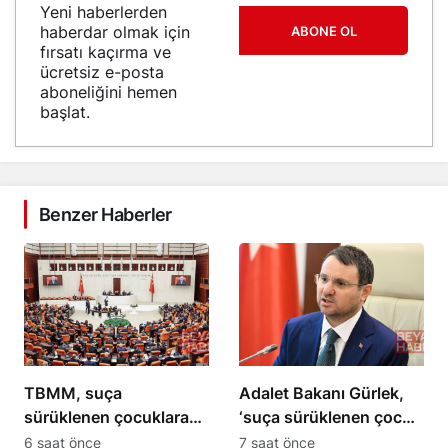
Yeni haberlerden
haberdar olmak için
ABONE OL
fırsatı kaçırma ve
ücretsiz e-posta
aboneliğini hemen
başlat.
Benzer Haberler
TBMM, suça
Adalet Bakanı Gürlek,
sürüklenen çocuklara
‘suça sürüklenen çocuk’
yönelik kanun teklifini
yerine ‘adli süreçteki
6 saat önce
7 saat önce