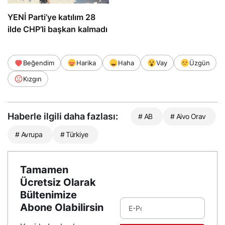
YENİ Parti’ye katılım 28
ilde CHP’li başkan kalmadı
Beğendim
Harika
Haha
Vay
Üzgün
Kızgın
Haberle ilgili daha fazlası:
# AB
# Aivo Orav
# Avrupa
# Türkiye
Tamamen
Ücretsiz Olarak
Bültenimize
Abone Olabilirsin