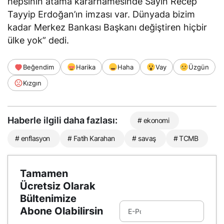
hepsinin atama kararnamesinde Sayın Recep
Tayyip Erdoğan’ın imzası var. Dünyada bizim
kadar Merkez Bankası Başkanı değiştiren hiçbir
ülke yok” dedi.
Beğendim
Harika
Haha
Vay
Üzgün
Kızgın
Haberle ilgili daha fazlası:
# ekonomi
# enflasyon
# Fatih Karahan
# savaş
# TCMB
Tamamen
Ücretsiz Olarak
Bültenimize
Abone Olabilirsin