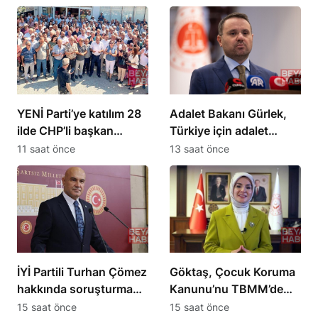
kabul etti
çocuk’ kavramını tanıttı
YENİ Parti’ye katılım 28
Adalet Bakanı Gürlek,
ilde CHP’li başkan
Türkiye için adalet
kalmadı
sistemini geliştireceğiz
11 saat önce
13 saat önce
İYİ Partili Turhan Çömez
Göktaş, Çocuk Koruma
hakkında soruşturma
Kanunu’nu TBMM’de
başlatıldı
yasalaştırdı
15 saat önce
15 saat önce