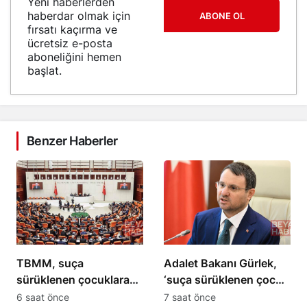
Yeni haberlerden
haberdar olmak için
ABONE OL
fırsatı kaçırma ve
ücretsiz e-posta
aboneliğini hemen
başlat.
Benzer Haberler
TBMM, suça
Adalet Bakanı Gürlek,
sürüklenen çocuklara
‘suça sürüklenen çocuk’
yönelik kanun teklifini
yerine ‘adli süreçteki
6 saat önce
7 saat önce