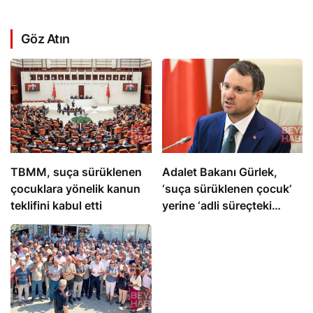
Göz Atın
TBMM, suça sürüklenen
Adalet Bakanı Gürlek,
çocuklara yönelik kanun
‘suça sürüklenen çocuk’
teklifini kabul etti
yerine ‘adli süreçteki
çocuk’ kavramını tanıttı