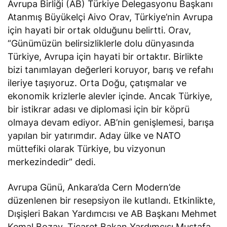
Avrupa Birliği (AB) Türkiye Delegasyonu Başkanı
Atanmış Büyükelçi Aivo Orav, Türkiye’nin Avrupa
için hayati bir ortak olduğunu
belirtti
. Orav,
“Günümüzün belirsizliklerle dolu dünyasında
Türkiye, Avrupa için hayati bir ortaktır. Birlikte
bizi tanımlayan değerleri koruyor, barış ve refahı
ileriye taşıyoruz. Orta Doğu, çatışmalar ve
ekonomik krizlerle alevler içinde. Ancak Türkiye,
bir istikrar adası ve diplomasi için bir köprü
olmaya devam ediyor. AB’nin genişlemesi, barışa
yapılan bir yatırımdır. Aday ülke ve NATO
müttefiki olarak Türkiye, bu vizyonun
merkezindedir” dedi.
Avrupa Günü, Ankara’da Cern Modern’de
düzenlenen bir resepsiyon ile kutlandı. Etkinlikte,
Dışişleri Bakan Yardımcısı ve AB Başkanı Mehmet
Kemal Bozay, Ticaret Bakan Yardımcısı Mustafa