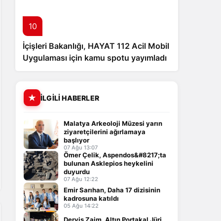
10
İçişleri Bakanlığı, HAYAT 112 Acil Mobil
Uygulaması için kamu spotu yayımladı
İLGILI HABERLER
Malatya Arkeoloji Müzesi yarın
ziyaretçilerini ağırlamaya
başlıyor
07 Ağu 13:07
Ömer Çelik, Aspendos&#8217;ta
bulunan Asklepios heykelini
duyurdu
07 Ağu 12:22
Emir Sarıhan, Daha 17 dizisinin
kadrosuna katıldı
05 Ağu 14:22
Derviş Zaim, Altın Portakal Jüri