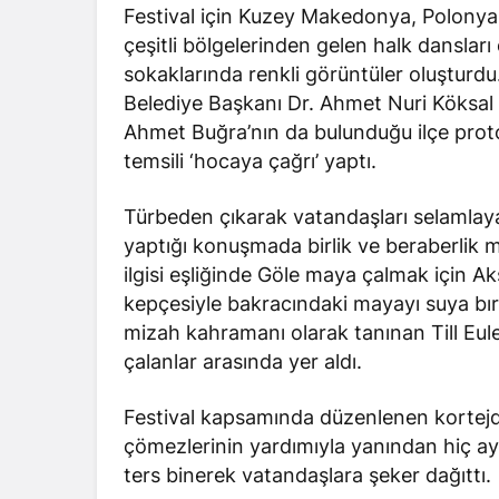
Festival için Kuzey Makedonya, Polonya,
çeşitli bölgelerinden gelen halk dansları 
sokaklarında renkli görüntüler oluşturd
Belediye Başkanı Dr. Ahmet Nuri Köksa
Ahmet Buğra’nın da bulunduğu ilçe prot
temsili ‘hocaya çağrı’ yaptı.
Türbeden çıkarak vatandaşları selamlay
yaptığı konuşmada birlik ve beraberlik 
ilgisi eşliğinde Göle maya çalmak için Ak
kepçesiyle bakracındaki mayayı suya bıra
mizah kahramanı olarak tanınan Till Eul
çalanlar arasında yer aldı.
Festival kapsamında düzenlenen kortejd
çömezlerinin yardımıyla yanından hiç ayı
ters binerek vatandaşlara şeker dağıttı.