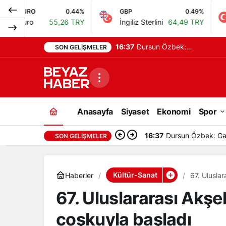
0.44%
GBP
0.49%
BIST
55,26 TRY
İngiliz Sterlini
64,49 TRY
Bist 10
16:37
Dursun Özbek:
SON GELIŞMELER
Galatasaray çocukların
sporla buluşması için
çalışıyor
Anasayfa
Siyaset
Ekonomi
Spor
16:37
Dursun Özbek: Gala
SON GELIŞMELER
Kültür-Sanat
Haberler
67. Ulusla
67. Uluslararası Akşe
coşkuyla başladı