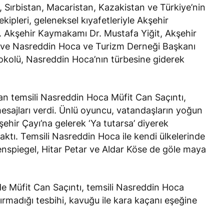
 Sırbistan, Macaristan, Kazakistan ve Türkiye’nin
ekipleri, geleneksel kıyafetleriyle Akşehir
u. Akşehir Kaymakamı Dr. Mustafa Yiğit, Akşehir
l ve Nasreddin Hoca ve Turizm Derneği Başkanı
okolü, Nasreddin Hoca’nın türbesine giderek
an temsili Nasreddin Hoca Müfit Can Saçıntı,
mesajları verdi. Ünlü oyuncu, vatandaşların yoğun
şehir Çayı’na gelerek ‘Ya tutarsa’ diyerek
ktı. Temsili Nasreddin Hoca ile kendi ülkelerinde
enspiegel, Hitar Petar ve Aldar Köse de göle maya
e Müfit Can Saçıntı, temsili Nasreddin Hoca
rmadığı tesbihi, kavuğu ile kara kaçanı eşeğine