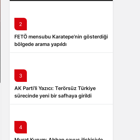
2
FETÖ mensubu Karatepe’nin gösterdiği
bölgede arama yapıldı
3
AK Parti’li Yazıcı: Terörsüz Türkiye
sürecinde yeni bir safhaya girildi
4
Murat Kurum: Ahbap çavuş ilişkisiyle