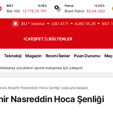
-0.16%
Petrol
-0.55%
GR. AL
0
13.776,70 TRY
Brent Petrol
82,04 USD
Gram A
31.1 °
Istanbul
USD
47,71
EURO
55,26
BIST
1
KEŞFET
BÜLTENLER
Teknoloji
Magazin
Resmi İlanlar
Puan Durumu
Maç
tasaray çocukların sporla buluşması için çalışıyor
rarası Akşehir Nasreddin Hoca Şenliği coşkuyla başladı
hir Nasreddin Hoca Şenliği