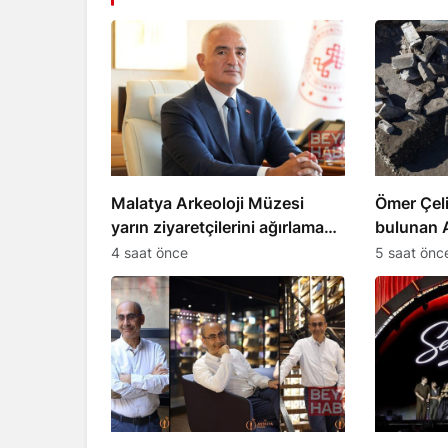
Malatya Arkeoloji Müzesi
Ömer Çel
yarın ziyaretçilerini ağırlamaya
bulunan A
başlıyor
duyurdu
4 saat önce
5 saat önc