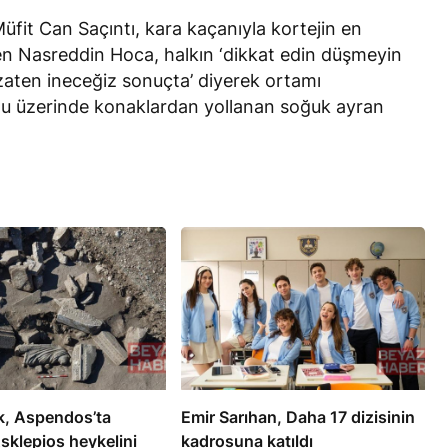
fit Can Saçıntı, kara kaçanıyla kortejin en
en Nasreddin Hoca, halkın ‘dikkat edin düşmeyin
‘zaten ineceğiz sonuçta’ diyerek ortamı
olu üzerinde konaklardan yollanan soğuk ayran
k, Aspendos’ta
Emir Sarıhan, Daha 17 dizisinin
sklepios heykelini
kadrosuna katıldı