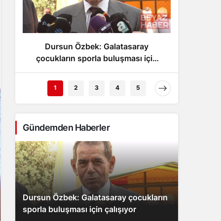
Gece Modu
Gece modunu seçin.
Dursun Özbek: Galatasaray
FET
Sistem Modu
Sistem modunu seçin.
çocukların sporla buluşması için
göste
çalışıyor
1
2
3
4
5
Gündemden Haberler
Dursun Özbek: Galatasaray çocukların
sporla buluşması için çalışıyor