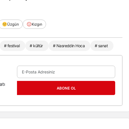
Üzgün
Kızgın
# festival
# kültür
# Nasreddin Hoca
# sanat
atı
ABONE OL