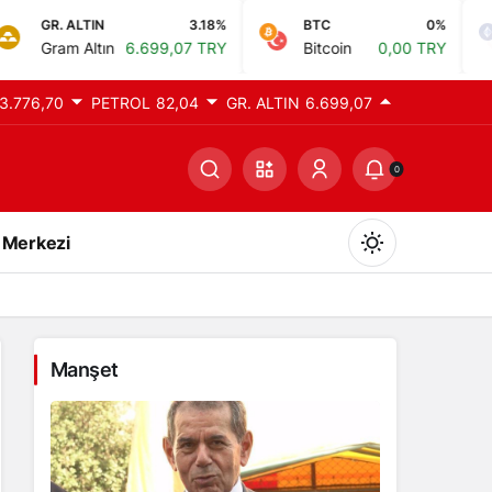
TIN
3.18%
BTC
0%
ETH
ltın
6.699,07 TRY
Bitcoin
0,00 TRY
Ethere
3.776,70
PETROL
82,04
GR. ALTIN
6.699,07
0
 Merkezi
Manşet
Gündüz Modu
Gündüz modunu seçin.