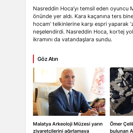
Nasreddin Hoca’yı temsil eden oyuncu Mü
önünde yer aldı. Kara kaçanına ters bin
hocam’ telkinlerine karşı espri yaparak 
neşelendirdi. Nasreddin Hoca, kortej y
ikramını da vatandaşlara sundu.
Göz Atın
Malatya Arkeoloji Müzesi yarın
Ömer Çeli
ziyaretçilerini ağırlamaya
bulunan A