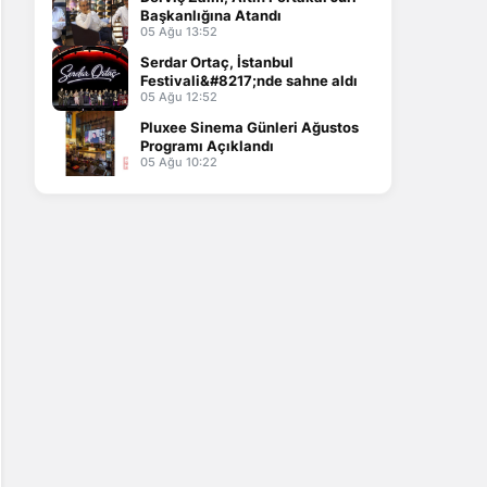
Başkanlığına Atandı
05 Ağu 13:52
Serdar Ortaç, İstanbul
Festivali&#8217;nde sahne aldı
05 Ağu 12:52
Pluxee Sinema Günleri Ağustos
Programı Açıklandı
05 Ağu 10:22