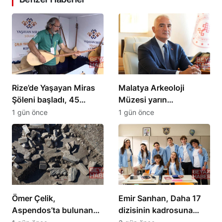
Rize’de Yaşayan Miras
Malatya Arkeoloji
Şöleni başladı, 45
Müzesi yarın
sanatçı katıldı
ziyaretçilerini
1 gün önce
1 gün önce
ağırlamaya başlıyor
Ömer Çelik,
Emir Sarıhan, Daha 17
Aspendos’ta bulunan
dizisinin kadrosuna