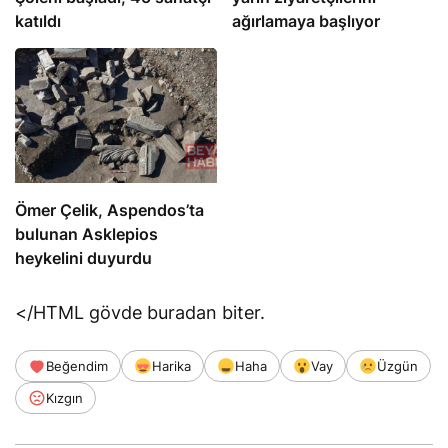
katıldı
ağırlamaya başlıyor
Ömer Çelik, Aspendos’ta
bulunan Asklepios
heykelini duyurdu
</HTML gövde buradan biter.
Beğendim
Harika
Haha
Vay
Üzgün
Kızgın