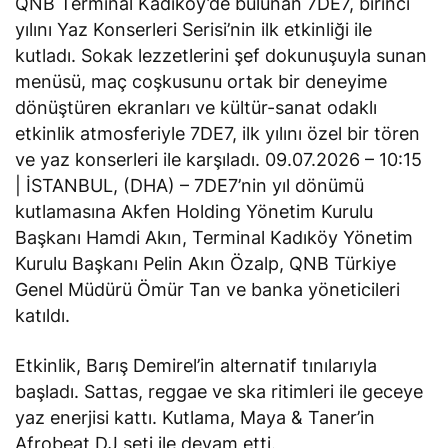
QNB Terminal Kadıköy’de bulunan 7DE7, birinci
yılını Yaz Konserleri Serisi’nin ilk etkinliği ile
kutladı. Sokak lezzetlerini şef dokunuşuyla sunan
menüsü, maç coşkusunu ortak bir deneyime
dönüştüren ekranları ve kültür-sanat odaklı
etkinlik atmosferiyle 7DE7, ilk yılını özel bir tören
ve yaz konserleri ile karşıladı. 09.07.2026 – 10:15
| İSTANBUL, (DHA) – 7DE7’nin yıl dönümü
kutlamasına Akfen Holding Yönetim Kurulu
Başkanı Hamdi Akın, Terminal Kadıköy Yönetim
Kurulu Başkanı Pelin Akın Özalp, QNB Türkiye
Genel Müdürü Ömür Tan ve banka yöneticileri
katıldı.
Etkinlik, Barış Demirel’in alternatif tınılarıyla
başladı. Sattas, reggae ve ska ritimleri ile geceye
yaz enerjisi kattı. Kutlama, Maya & Taner’in
Afrobeat DJ seti ile devam etti.