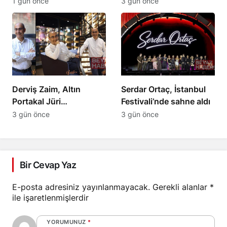
Asklepios heykelini
katıldı
1 gün önce
3 gün önce
duyurdu
Derviş Zaim, Altın
Serdar Ortaç, İstanbul
Portakal Jüri
Festivali’nde sahne aldı
Başkanlığına Atandı
3 gün önce
3 gün önce
Bir Cevap Yaz
E-posta adresiniz yayınlanmayacak.
Gerekli alanlar
*
ile işaretlenmişlerdir
YORUMUNUZ
*