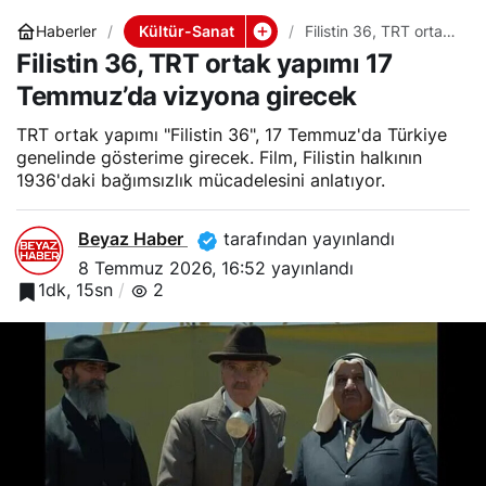
Kültür-Sanat
Haberler
Filistin 36, TRT ortak
yapımı 17 Temmuz’da
Filistin 36, TRT ortak yapımı 17
vizyona girecek
Temmuz’da vizyona girecek
TRT ortak yapımı "Filistin 36", 17 Temmuz'da Türkiye
genelinde gösterime girecek. Film, Filistin halkının
1936'daki bağımsızlık mücadelesini anlatıyor.
Beyaz Haber
tarafından yayınlandı
8 Temmuz 2026, 16:52
yayınlandı
1dk, 15sn
2