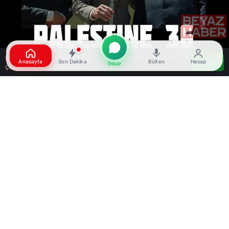
Bu web sitesinde en iyi deneyimi yaşamanızı sağlamak için
Anasayfa
Son Dakika
Bülten
Hesap
Kabul
İhbar
çerezler kullanılmaktadır.
Google'da Abone Ol
0
Paylaş
Beğen
TRT’nin ortak yapımı “Filistin 36”, Filistin halkının
1936’daki bağımsızlık mücadelesini konu alan
hikayesiyle 17 Temmuz’da Türkiye genelinde
vizyona girecek. Film, Filistinli yönetmen
Annemarie Jacir tarafından yönetildi.
Yapımcılığını ise Ossama Bawardi üstleniyor.
Film, tarihsel olaylardan ilham alarak izleyiciyi
İngiliz Mandası dönemindeki Filistin’e götürüyor.