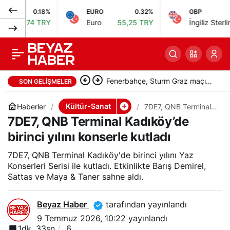
0.18%
EURO
0.32%
GBP
0.
Filistin 36, TRT ortak
0
Paylaş
4 TRY
Euro
55,25 TRY
İngiliz Sterlini
64,48 
yapımı 17 Temmuz’da
vizyona girecek
Fenerbahçe, Sturm Graz maçı
SON GELIŞMELER
hazırlıklarını sürdürüyor
Kültür-Sanat
Haberler
7DE7, QNB Terminal
Kadıköy’de birinci
7DE7, QNB Terminal Kadıköy’de
yılını konserle kutladı
birinci yılını konserle kutladı
7DE7, QNB Terminal Kadıköy'de birinci yılını Yaz
Konserleri Serisi ile kutladı. Etkinlikte Barış Demirel,
Sattas ve Maya & Taner sahne aldı.
Beyaz Haber
tarafından yayınlandı
9 Temmuz 2026, 10:22
yayınlandı
1dk, 33sn
6