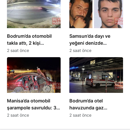
Bodrum’da otomobil
Samsun’da dayı ve
takla attı, 2 kişi
yeğeni denizde
yaralandı
boğuldu, hayatlarını
2 saat önce
2 saat önce
kaybetti
Manisa’da otomobil
Bodrum’da otel
şarampole savruldu: 3
havuzunda gaz
yaralı
sızıntısı; 15 kişi
2 saat önce
2 saat önce
hastaneye kaldırıldı