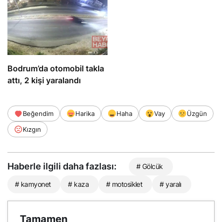
Bodrum’da otomobil takla
attı, 2 kişi yaralandı
Beğendim
Harika
Haha
Vay
Üzgün
Kızgın
Haberle ilgili daha fazlası:
# Gölcük
# kamyonet
# kaza
# motosiklet
# yaralı
Tamamen