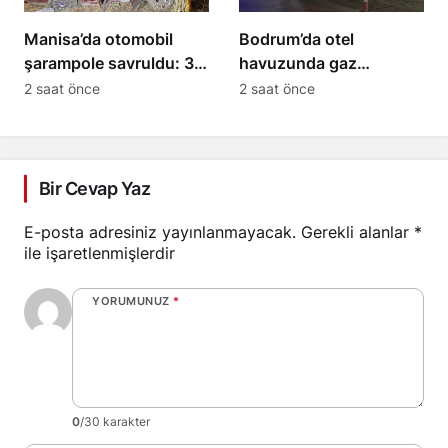
Manisa’da otomobil
Bodrum’da otel
şarampole savruldu: 3
havuzunda gaz
yaralı
sızıntısı; 15 kişi
2 saat önce
2 saat önce
hastaneye kaldırıldı
Bir Cevap Yaz
E-posta adresiniz yayınlanmayacak.
Gerekli alanlar
*
ile işaretlenmişlerdir
YORUMUNUZ
*
0
/30 karakter