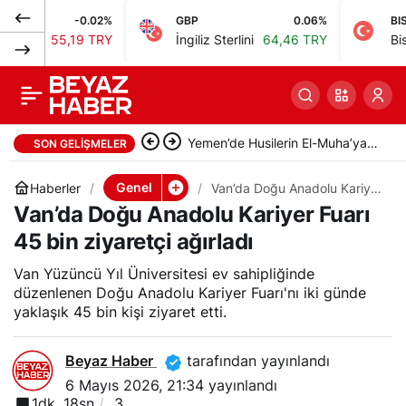
-0.02%
GBP
0.06%
BIST
Gölcük’te kamyonet
0
Paylaş
5,19 TRY
İngiliz Sterlini
64,46 TRY
Bist 100
13
ile motosiklet çarpıştı:
2 yaralı
İspanya’da orman yangını
SON GELIŞMELER
nedeniyle 500 kişi tahliye edildi
Genel
Haberler
Van’da Doğu Anadolu Kariyer
Fuarı 45 bin ziyaretçi ağırladı
Van’da Doğu Anadolu Kariyer Fuarı
45 bin ziyaretçi ağırladı
Van Yüzüncü Yıl Üniversitesi ev sahipliğinde
düzenlenen Doğu Anadolu Kariyer Fuarı'nı iki günde
yaklaşık 45 bin kişi ziyaret etti.
Beyaz Haber
tarafından yayınlandı
6 Mayıs 2026, 21:34
yayınlandı
1dk, 18sn
3