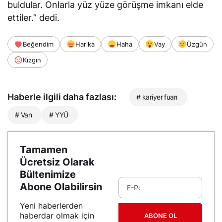
buldular. Onlarla yüz yüze görüşme imkanı elde
ettiler.” dedi.
Beğendim
Harika
Haha
Vay
Üzgün
Kızgın
Haberle ilgili daha fazlası:
# kariyer fuarı
# Van
# YYÜ
Tamamen
Ücretsiz Olarak
Bültenimize
Abone Olabilirsin
Yeni haberlerden
haberdar olmak için
ABONE OL