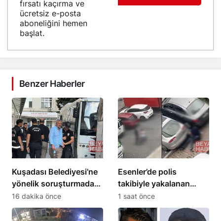
fırsatı kaçırma ve
ücretsiz e-posta
aboneliğini hemen
başlat.
Benzer Haberler
Kuşadası Belediyesi’ne
Esenler’de polis
yönelik soruşturmada
takibiyle yakalanan
16 şüpheli adliyeye sevk
Ahmet G.’nin sigara
16 dakika önce
1 saat önce
edildi
paketinden uyuşturucu
çıktı