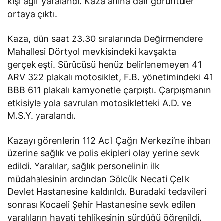
kişi ağır yaralandı. Kaza anına dair görüntüler
ortaya çıktı.
Kaza, dün saat 23.30 sıralarında Değirmendere
Mahallesi Dörtyol mevkisindeki kavşakta
gerçekleşti. Sürücüsü henüz belirlenemeyen 41
ARV 322 plakalı motosiklet, F.B. yönetimindeki 41
BBB 611 plakalı kamyonetle çarpıştı. Çarpışmanın
etkisiyle yola savrulan motosikletteki A.D. ve
M.S.Y. yaralandı.
Kazayı görenlerin 112 Acil Çağrı Merkezi’ne ihbarı
üzerine sağlık ve polis ekipleri olay yerine sevk
edildi. Yaralılar, sağlık personelinin ilk
müdahalesinin ardından Gölcük Necati Çelik
Devlet Hastanesine kaldırıldı. Buradaki tedavileri
sonrası Kocaeli Şehir Hastanesine sevk edilen
yaralıların hayati tehlikesinin sürdüğü öğrenildi.