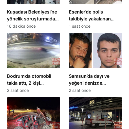
Kuşadası Belediyesi’ne
Esenler’de polis
yönelik soruşturmada
takibiyle yakalanan
16 şüpheli adliyeye sevk
Ahmet G.’nin sigara
16 dakika önce
1 saat önce
edildi
paketinden uyuşturucu
çıktı
Bodrum’da otomobil
Samsun’da dayı ve
takla attı, 2 kişi
yeğeni denizde
yaralandı
boğuldu, hayatlarını
2 saat önce
2 saat önce
kaybetti