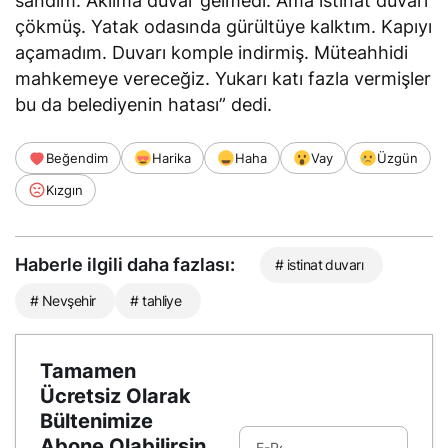
sandım. Aklıma duvar gelmedi. Ama istinat duvarı
çökmüş. Yatak odasında gürültüye kalktım. Kapıyı
açamadım. Duvarı komple indirmiş. Müteahhidi
mahkemeye vereceğiz. Yukarı katı fazla vermişler
bu da belediyenin hatası” dedi.
Beğendim
Harika
Haha
Vay
Üzgün
Kızgın
Haberle ilgili daha fazlası:
# istinat duvarı
# Nevşehir
# tahliye
Tamamen
Ücretsiz Olarak
Bültenimize
Abone Olabilirsin