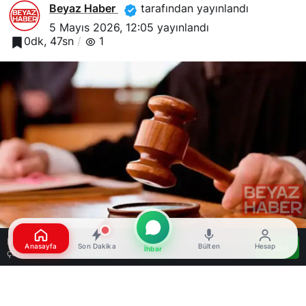
Beyaz Haber
tarafından yayınlandı
5 Mayıs 2026, 12:05
yayınlandı
0dk, 47sn
1
Bu web sitesinde en iyi deneyimi yaşamanızı sağlamak için
Anasayfa
Son Dakika
Bülten
Hesap
Kabul
İhbar
çerezler kullanılmaktadır.
Google'da Abone Ol
0
Paylaş
Beğen