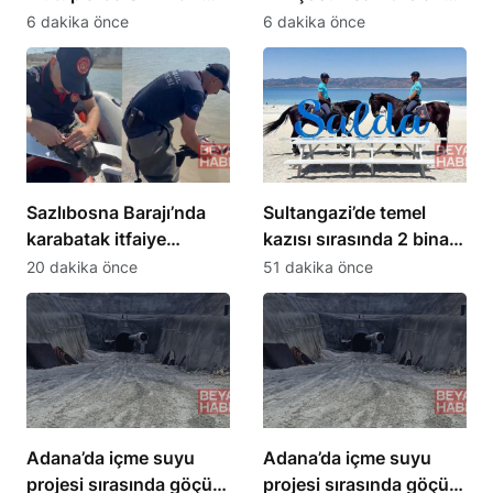
kitabının lansmanına
aileye destek verdi
6 dakika önce
6 dakika önce
katıldı
Sazlıbosna Barajı’nda
Sultangazi’de temel
karabatak itfaiye
kazısı sırasında 2 bina
ekiplerince kurtarıldı
tahliye edildi
20 dakika önce
51 dakika önce
Adana’da içme suyu
Adana’da içme suyu
projesi sırasında göçük:
projesi sırasında göçük: