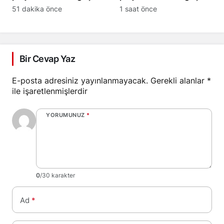
1 ölü, 1 yaralı
ekipler sevk edildi
51 dakika önce
1 saat önce
Bir Cevap Yaz
E-posta adresiniz yayınlanmayacak.
Gerekli alanlar
*
ile işaretlenmişlerdir
YORUMUNUZ
*
0
/30 karakter
Ad
*