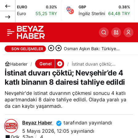
EURO
0.32%
GBP
0.38%
Yasa dışı bahis
0
Paylaş
Euro
55,25 TRY
İngiliz Sterlini
64,48 TRY
soruşturmasında 3
sanık tahliye edildi
Osman Aşkın Bak: Türkiye
SON GELIŞMELER
sporun tüm dallarında finallere
Genel
Haberler
İstinat duvarı çöktü;
Nevşehir’de 4 katlı binanın 8
İstinat duvarı çöktü; Nevşehir’de 4
katılıyor
dairesi tahliye edildi
katlı binanın 8 dairesi tahliye edildi
Nevşehir'de istinat duvarının çökmesi sonucu 4 katlı
apartmandaki 8 daire tahliye edildi. Olayda yaralı ya
da can kaybı yaşanmadı.
Beyaz Haber
tarafından yayınlandı
5 Mayıs 2026, 12:05
yayınlandı
0dk, 57sn
4