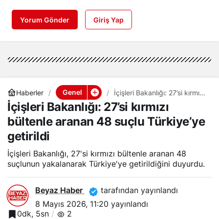
Yorum Gönder
Giriş Yap
Genel
Haberler
İçişleri Bakanlığı: 27’si kırmızı
bültenle aranan 48 suçlu
İçişleri Bakanlığı: 27’si kırmızı
Türkiye’ye getirildi
bültenle aranan 48 suçlu Türkiye’ye
getirildi
İçişleri Bakanlığı, 27'si kırmızı bültenle aranan 48
suçlunun yakalanarak Türkiye'ye getirildiğini duyurdu.
Beyaz Haber
tarafından yayınlandı
8 Mayıs 2026, 11:20
yayınlandı
0dk, 5sn
2