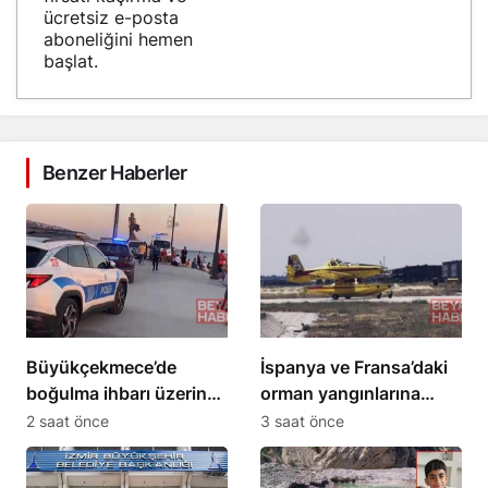
ücretsiz e-posta
aboneliğini hemen
başlat.
Benzer Haberler
Büyükçekmece’de
İspanya ve Fransa’daki
boğulma ihbarı üzerine
orman yangınlarına
arama çalışması
müdahale eden 4 uçak
2 saat önce
3 saat önce
başlatıldı
Türkiye’ye döndü