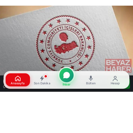
Bu web sitesinde en iyi deneyimi yaşamanızı sağlamak için
Anasayfa
Son Dakika
Bülten
Hesap
Kabul
İhbar
çerezler kullanılmaktadır.
Google'da Abone Ol
0
Paylaş
Beğen
İçişleri Bakanlığı, 27’si kırmızı bültenle aranan 48
suçlunun yakalanarak Türkiye’ye getirildiğini