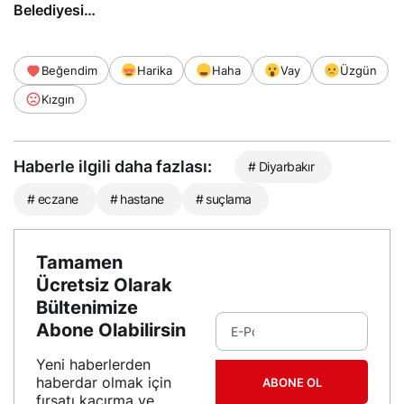
Belediyesi
soruşturmasında
tutuklandı
Beğendim
Harika
Haha
Vay
Üzgün
Kızgın
Haberle ilgili daha fazlası:
# Diyarbakır
# eczane
# hastane
# suçlama
Tamamen
Ücretsiz Olarak
Bültenimize
Abone Olabilirsin
Yeni haberlerden
haberdar olmak için
ABONE OL
fırsatı kaçırma ve