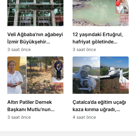
Veli Ağbaba’nın ağabeyi
12 yaşındaki Ertuğrul,
İzmir Büyükşehir
hafriyat göletinde
Belediyesi
boğuldu
3 saat önce
3 saat önce
soruşturmasında
tutuklandı
Altın Patiler Dernek
Çatalca’da eğitim uçağı
Başkanı Mutlu’nun
kaza kırıma uğradı,
öldürülmesiyle 5 kişi
öğrenci pilot yaralandı
3 saat önce
4 saat önce
tutuklandı