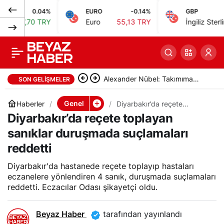
0.04%
EURO
-0.14%
GBP
-
İçişleri Bakanlığı: 27’si
0
Paylaş
70 TRY
Euro
55,13 TRY
İngiliz Sterlini
64,47
kırmızı bültenle
aranan 48 suçlu
Alexander Nübel: Takımıma
SON GELIŞMELER
Türkiye’ye getirildi
yardımcı olmak için elimden
Genel
Haberler
Diyarbakır’da reçete
toplayan sanıklar duruşmada
Diyarbakır’da reçete toplayan
geleni yapacağım
suçlamaları reddetti
sanıklar duruşmada suçlamaları
reddetti
Diyarbakır'da hastanede reçete toplayıp hastaları
eczanelere yönlendiren 4 sanık, duruşmada suçlamaları
reddetti. Eczacılar Odası şikayetçi oldu.
Beyaz Haber
tarafından yayınlandı