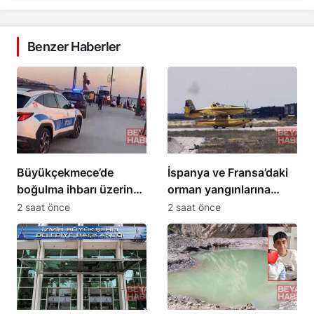
Benzer Haberler
Büyükçekmece’de
İspanya ve Fransa’daki
boğulma ihbarı üzerine
orman yangınlarına
arama çalışması
müdahale eden 4 uçak
2 saat önce
2 saat önce
başlatıldı
Türkiye’ye döndü