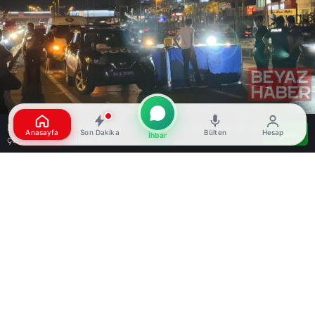
Bu web sitesinde en iyi deneyimi yaşamanızı sağlamak için
Anasayfa
Son Dakika
Bülten
Hesap
Kabul
İhbar
çerezler kullanılmaktadır.
Google'da Abone Ol
0
Paylaş
Beğen
Bakırköy D-100 kara yolunda, karşıdan karşıya
geçmeye çalışan bir yaya, otomobilin çarpması
sonucu hayatını kaybetti. Olay, 09.07.2026
tarihinde saat 23.00 sıralarında Bakırköy D-100
kara yolunun İncirli mevkisinde meydana geldi.
Ankara istikametinde ilerleyen, plakası ve