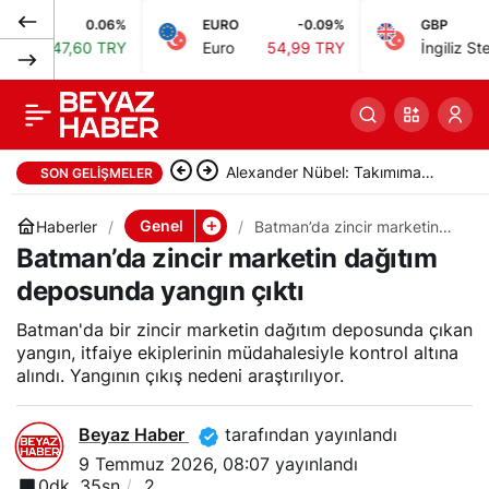
0.06%
EURO
-0.09%
GBP
Bakırköy D-100’de
0
Paylaş
7,60 TRY
Euro
54,99 TRY
İngiliz Sterlini
64,
otomobilin çarptığı
yaya hayatını kaybetti
Alexander Nübel: Takımıma
SON GELIŞMELER
yardımcı olmak için elimden
Genel
Haberler
Batman’da zincir marketin
dağıtım deposunda yangın
Batman’da zincir marketin dağıtım
geleni yapacağım
çıktı
deposunda yangın çıktı
Batman'da bir zincir marketin dağıtım deposunda çıkan
yangın, itfaiye ekiplerinin müdahalesiyle kontrol altına
alındı. Yangının çıkış nedeni araştırılıyor.
Beyaz Haber
tarafından yayınlandı
9 Temmuz 2026, 08:07
yayınlandı
0dk, 35sn
2