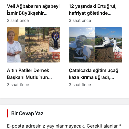
Veli Ağbaba’nın ağabeyi
12 yaşındaki Ertuğrul,
İzmir Büyükşehir
hafriyat göletinde
Belediyesi
boğuldu
2 saat önce
3 saat önce
soruşturmasında
tutuklandı
Altın Patiler Dernek
Çatalca’da eğitim uçağı
Başkanı Mutlu’nun
kaza kırıma uğradı,
öldürülmesiyle 5 kişi
öğrenci pilot yaralandı
3 saat önce
3 saat önce
tutuklandı
Bir Cevap Yaz
E-posta adresiniz yayınlanmayacak.
Gerekli alanlar
*