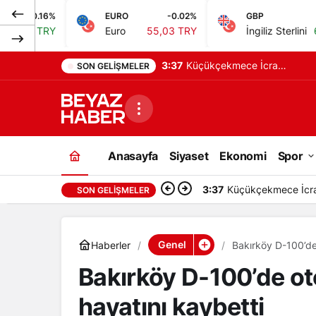
EURO
-0.02%
GBP
0.06%
Euro
55,03 TRY
İngiliz Sterlini
64,24 TRY
3:37
Küçükçekmece İcra
SON GELIŞMELER
Dairesi, taşınmazı satışa
çıkardı
Anasayfa
Siyaset
Ekonomi
Spor
3:37
Küçükçekmece İcra D
SON GELIŞMELER
Genel
Haberler
Bakırköy D-100’de 
Bakırköy D-100’de ot
hayatını kaybetti