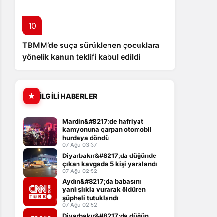
10
TBMM’de suça sürüklenen çocuklara
yönelik kanun teklifi kabul edildi
İLGILI HABERLER
Mardin&#8217;de hafriyat
kamyonuna çarpan otomobil
hurdaya döndü
07 Ağu 03:37
Diyarbakır&#8217;da düğünde
çıkan kavgada 5 kişi yaralandı
07 Ağu 02:52
Aydın&#8217;da babasını
yanlışlıkla vurarak öldüren
şüpheli tutuklandı
07 Ağu 02:52
Diyarbakır&#8217;da düğün