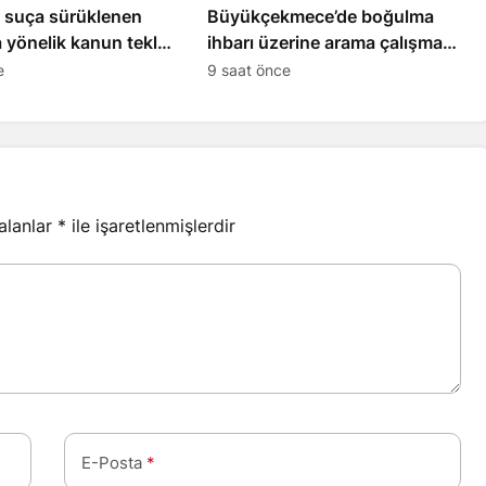
suça sürüklenen
Büyükçekmece’de boğulma
 yönelik kanun teklifi
ihbarı üzerine arama çalışması
di
başlatıldı
e
9 saat önce
 alanlar
*
ile işaretlenmişlerdir
E-Posta
*