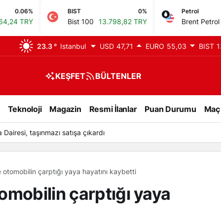
BIST
0%
Petrol
1.16%
Bist 100
13.798,82 TRY
Brent Petrol
83,45 USD
23.3 °
Istanbul
USD
47,71
EURO
55,03
BIST
1
KEŞFET
BÜLTENLER
Teknoloji
Magazin
Resmi İlanlar
Puan Durumu
Maç
airesi, taşınmazı satışa çıkardı
otomobilin çarptığı yaya hayatını kaybetti
omobilin çarptığı yaya