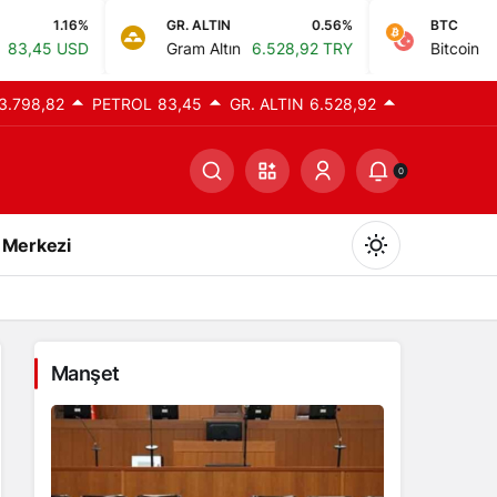
GR. ALTIN
0.56%
BTC
0%
Gram Altın
6.528,92 TRY
Bitcoin
0,00 TRY
3.798,82
PETROL
83,45
GR. ALTIN
6.528,92
0
 Merkezi
Manşet
Gündüz Modu
Gündüz modunu seçin.