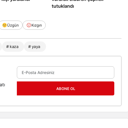
tutuklandı
Üzgün
Kızgın
# kaza
# yaya
atı
ABONE OL