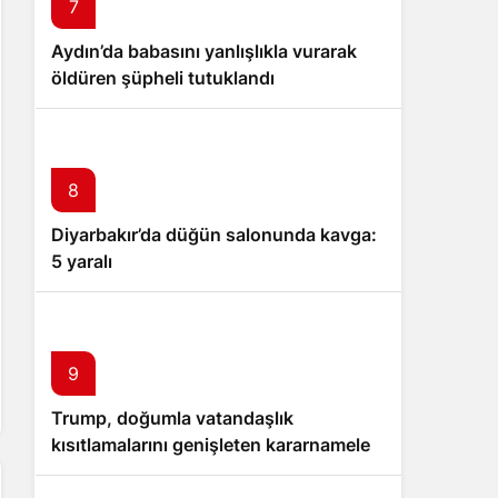
7
Aydın’da babasını yanlışlıkla vurarak
öldüren şüpheli tutuklandı
8
Diyarbakır’da düğün salonunda kavga:
5 yaralı
9
Trump, doğumla vatandaşlık
kısıtlamalarını genişleten kararnameler
imzaladı