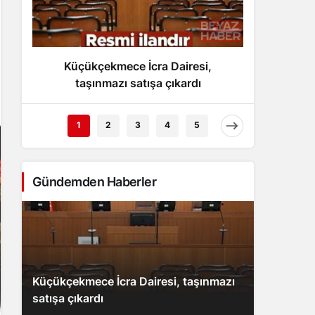
Gece Modu
Gece modunu seçin.
Küçükçekmece İcra Dairesi,
Trump,
Sistem Modu
Sistem modunu seçin.
taşınmazı satışa çıkardı
umut v
1
2
3
4
5
Gündemden Haberler
Küçükçekmece İcra Dairesi, taşınmazı
satışa çıkardı