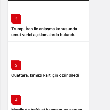
2
Trump, İran ile anlaşma konusunda
umut verici açıklamalarda bulundu
3
Ouattara, kırmızı kart için özür diledi
4
Mardin’de hafriyat kamyonuna çarpan