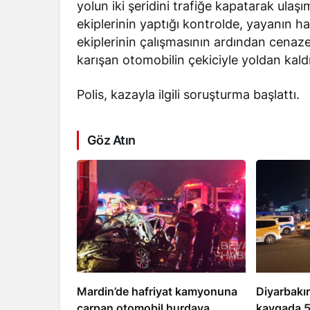
yolun iki şeridini trafiğe kapatarak ulaşı
ekiplerinin yaptığı kontrolde, yayanın ha
ekiplerinin çalışmasının ardından cenaz
karışan otomobilin çekiciyle yoldan kal
Polis, kazayla ilgili soruşturma başlattı.
Göz Atın
Mardin’de hafriyat kamyonuna
Diyarbakı
çarpan otomobil hurdaya
kavgada 5 