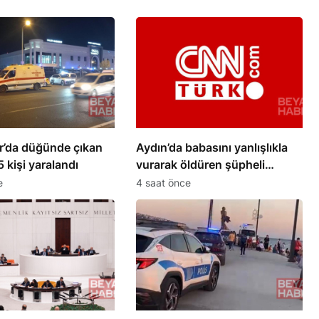
r’da düğünde çıkan
Aydın’da babasını yanlışlıkla
 kişi yaralandı
vurarak öldüren şüpheli
tutuklandı
e
4 saat önce