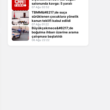
salonunda kavga: 5 yaralı
07 Ağu 02:52
TBMM&#8217;de suça
sürüklenen çocuklara yönelik
kanun teklifi kabul edildi
07 Ağu 01:22
Büyükçekmece&#8217;de
boğulma ihbarı üzerine arama
çalışması başlatıldı
06 Ağu 22:22