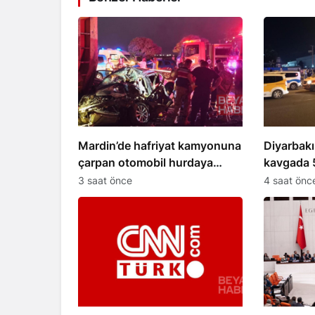
Mardin’de hafriyat kamyonuna
Diyarbakı
çarpan otomobil hurdaya
kavgada 5
döndü
3 saat önce
4 saat önc