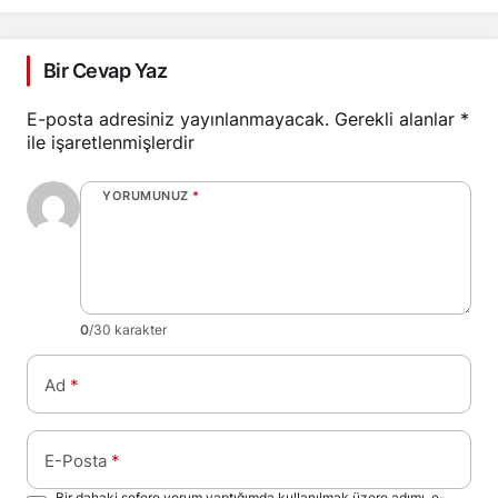
operasyon: 32
tutuklama
Bir Cevap Yaz
E-posta adresiniz yayınlanmayacak.
Gerekli alanlar
*
ile işaretlenmişlerdir
YORUMUNUZ
*
0
/30 karakter
Ad
*
E-Posta
*
Bir dahaki sefere yorum yaptığımda kullanılmak üzere adımı, e-