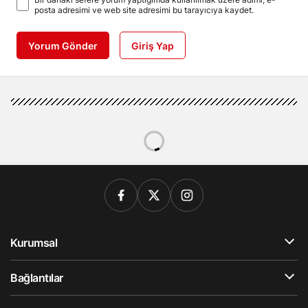
posta adresimi ve web site adresimi bu tarayıcıya kaydet.
Yorum Gönder
Giriş Yap
Genel
Haberler
Niğde’de ormanda silahlı
kavgada 1 kişi ağır yaralandı
Niğde’de ormanda silahlı kavgada 1
kişi ağır yaralandı
Niğde Emniyet Müdürlüğü Hatıra Ormanı'nda iki grup
arasında çıkan silahlı kavgada O.K. pompalı tüfekle
vurularak ağır yaralandı. 5 kişi gözaltına alındı.
Beyaz Haber
tarafından yayınlandı
9 Temmuz 2026, 07:37
yayınlandı