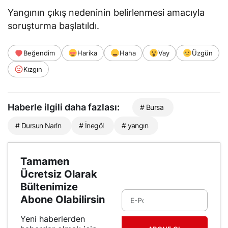
Yangının çıkış nedeninin belirlenmesi amacıyla
soruşturma başlatıldı.
Beğendim
Harika
Haha
Vay
Üzgün
Kızgın
Haberle ilgili daha fazlası:
# Bursa
# Dursun Narin
# İnegöl
# yangın
Tamamen
Ücretsiz Olarak
Bültenimize
Abone Olabilirsin
Yeni haberlerden