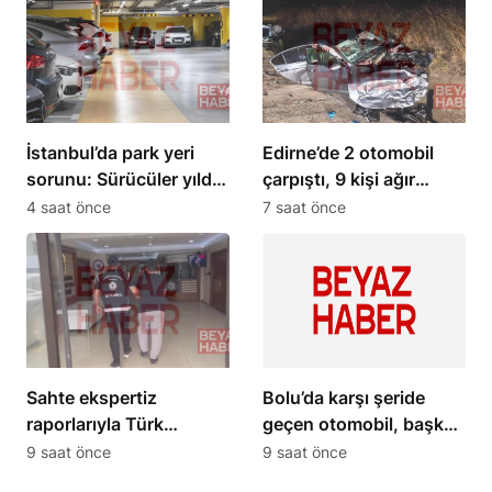
İstanbul’da park yeri
Edirne’de 2 otomobil
sorunu: Sürücüler yılda
çarpıştı, 9 kişi ağır
40 litre yakıt harcıyor
yaralandı
4 saat önce
7 saat önce
Sahte ekspertiz
Bolu’da karşı şeride
raporlarıyla Türk
geçen otomobil, başka
vatandaşlığı kazandıran
bir araçla çarpıştı: 1 ölü,
9 saat önce
9 saat önce
suç örgütüne
2 ağır yaralı