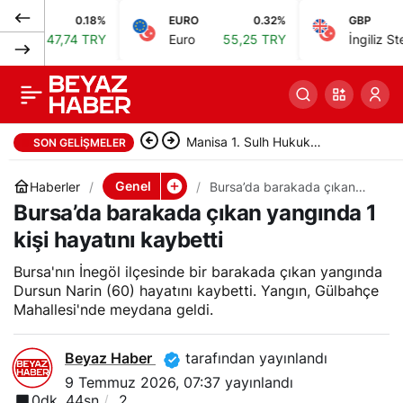
0.18%
EURO
0.32%
GBP
Niğde’de ormanda
0
Paylaş
7,74 TRY
Euro
55,25 TRY
İngiliz Sterlini
64,
silahlı kavgada 1 kişi
ağır yaralandı
Manisa 1. Sulh Hukuk
SON GELIŞMELER
Mahkemesi taşınmazı satışa
Genel
Haberler
Bursa’da barakada çıkan
yangında 1 kişi hayatını
Bursa’da barakada çıkan yangında 1
çıkardı
kaybetti
kişi hayatını kaybetti
Bursa'nın İnegöl ilçesinde bir barakada çıkan yangında
Dursun Narin (60) hayatını kaybetti. Yangın, Gülbahçe
Mahallesi'nde meydana geldi.
Beyaz Haber
tarafından yayınlandı
9 Temmuz 2026, 07:37
yayınlandı
0dk, 44sn
2