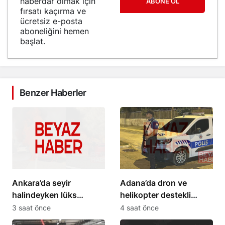
haberdar olmak için
ABONE OL
fırsatı kaçırma ve
ücretsiz e-posta
aboneliğini hemen
başlat.
Benzer Haberler
Ankara’da seyir
Adana’da dron ve
halindeyken lüks
helikopter destekli
otomobil alev aldı
asayiş uygulaması: 62
3 saat önce
4 saat önce
şüpheli yakalandı