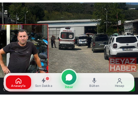
Bu web sitesinde en iyi deneyimi yaşamanızı sağlamak için
Anasayfa
Son Dakika
Bülten
Hesap
Kabul
İhbar
çerezler kullanılmaktadır.
Google'da Abone Ol
0
Paylaş
Beğen
Balıkesir’in Erdek ilçesinde yüksek sesle müzik
dinleme nedeniyle yaşanan bir kavga sonucunda
46 yaşındaki İsmail Süzan hayatını kaybetti. Olay,