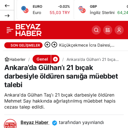
EURO
-0.02%
GBP
0.06%
Balıkesir’de yüksek
0
Paylaş
Euro
55,03 TRY
İngiliz Sterlini
64,24 TRY
sesle müzik dinleme
kavgasında 1 ölü
Küçükçekmece İcra Dairesi,
SON GELIŞMELER
taşınmazı satışa çıkardı
Genel
Haberler
Ankara’da Gülhan’ı 21 bıçak
darbesiyle öldüren sanığa
Ankara’da Gülhan’ı 21 bıçak
müebbet talebi
darbesiyle öldüren sanığa müebbet
talebi
Ankara'da Gülhan Taş'ı 21 bıçak darbesiyle öldüren
Mehmet Say hakkında ağırlaştırılmış müebbet hapis
cezası talep edildi.
Beyaz Haber
tarafından yayınlandı