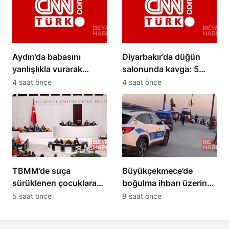
Aydın’da babasını
Diyarbakır’da düğün
yanlışlıkla vurarak
salonunda kavga: 5
öldüren şüpheli
yaralı
4 saat önce
4 saat önce
tutuklandı
TBMM’de suça
Büyükçekmece’de
sürüklenen çocuklara
boğulma ihbarı üzerine
yönelik kanun teklifi
arama çalışması
5 saat önce
8 saat önce
kabul edildi
başlatıldı