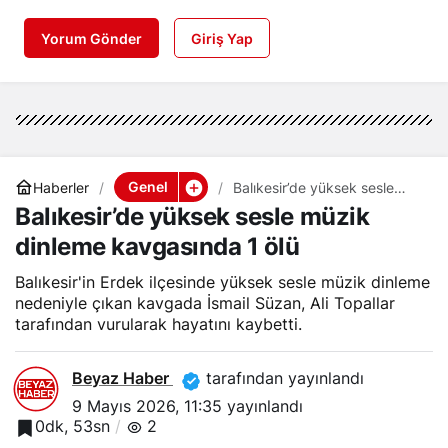
Yorum Gönder
Giriş Yap
Genel
Haberler
Balıkesir’de yüksek sesle
müzik dinleme kavgasında 1
Balıkesir’de yüksek sesle müzik
ölü
dinleme kavgasında 1 ölü
Balıkesir'in Erdek ilçesinde yüksek sesle müzik dinleme
nedeniyle çıkan kavgada İsmail Süzan, Ali Topallar
tarafından vurularak hayatını kaybetti.
Beyaz Haber
tarafından yayınlandı
9 Mayıs 2026, 11:35
yayınlandı
0dk, 53sn
2