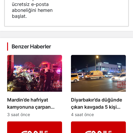
ücretsiz e-posta
aboneliğini hemen
başlat.
Benzer Haberler
Mardin’de hafriyat
Diyarbakır’da düğünde
kamyonuna çarpan
çıkan kavgada 5 kişi
otomobil hurdaya
yaralandı
3 saat önce
4 saat önce
döndü