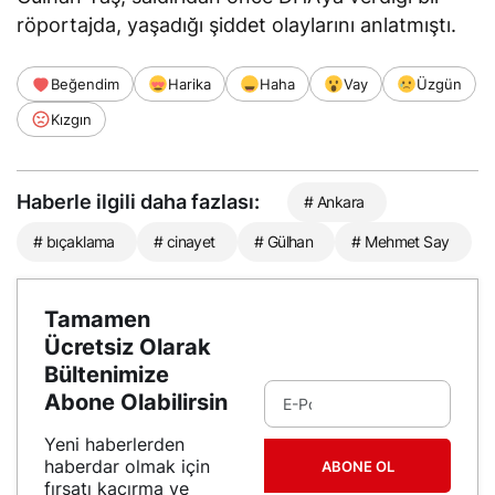
röportajda, yaşadığı şiddet olaylarını anlatmıştı.
Beğendim
Harika
Haha
Vay
Üzgün
Kızgın
Haberle ilgili daha fazlası:
# Ankara
# bıçaklama
# cinayet
# Gülhan
# Mehmet Say
Tamamen
Ücretsiz Olarak
Bültenimize
Abone Olabilirsin
Yeni haberlerden
haberdar olmak için
ABONE OL
fırsatı kaçırma ve