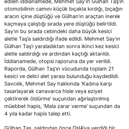
edilen iddianamede, Mehmet Say’ın Gülhan Taş’ın
otomobilinin camını küçük bıçakla kırdığı, bıçağın
aracın içine düştüğü ve Gülhan’ın araçtan inerek
kaçmaya çalıştığı sırada yere düştüğü belirtildi.
Say’ın bu sırada cebindeki daha büyük kesici
aletle Taş’a saldırdığı ifade edildi. Mehmet Say’ın
Gülhan Taş’ı yaraladıktan sonra ikinci kez kesici
aletle saldırdığı ve ardından kaçtığı aktarıldı.
İddianamede, otopsi raporuna da yer verildi.
Raporda, Gülhan Taş’ın vücudunda toplam 21
kesici ve delici alet yarası bulunduğu kaydedildi.
Savcılık, Mehmet Say hakkında ‘Kadına karşı
tasarlayarak canavarca hisle veya eziyet
çektirerek öldürme’ suçundan ağırlaştırılmış
müebbet hapis, ‘Mala zarar verme’ suçundan da
4 yıla kadar hapis talep etti.
Gülhan Taş, saldırıdan önce DHA’ya verdiği bir