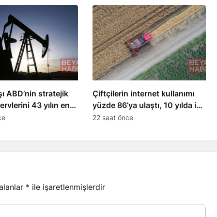
şı ABD’nin stratejik
Çiftçilerin internet kullanımı
ervlerini 43 yılın en
yüzde 86’ya ulaştı, 10 yılda iki
iyesine çekti
katına çıktı
ce
22 saat önce
 alanlar
*
ile işaretlenmişlerdir