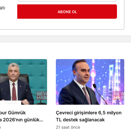
atı
ABONE OL
abur Gümrük
Çevreci girişimlere 6,5 milyon
a 2026’nın günlük
TL destek sağlanacak
rekoru kırıldı
e
21 saat önce