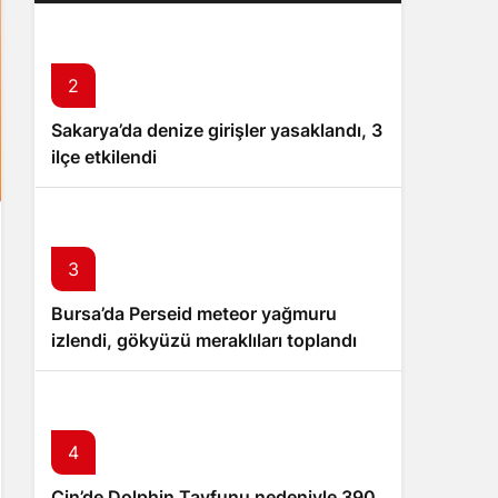
2
Sakarya’da denize girişler yasaklandı, 3
ilçe etkilendi
3
Bursa’da Perseid meteor yağmuru
izlendi, gökyüzü meraklıları toplandı
4
Çin’de Dolphin Tayfunu nedeniyle 390