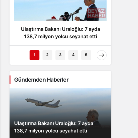
Gece Modu
Gece modunu seçin.
Ulaştırma Bakanı Uraloğlu: 7 ayda
Sa
Sistem Modu
Sistem modunu seçin.
138,7 milyon yolcu seyahat etti
yas
1
2
3
4
5
Gündemden Haberler
Ulaştırma Bakanı Uraloğlu: 7 ayda
138,7 milyon yolcu seyahat etti