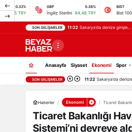
GBP
0.38%
BIST
-0.1
İngiliz Sterlini
64,48 TRY
Bist 100
13.779,39 T
11:22
Sakarya’da denize girişler
SON GELIŞMELER
yasaklandı, 3 ilçe etkilendi
Anasayfa
Siyaset
Ekonomi
Spor
11:22
Sakarya’da denize g
SON GELIŞMELER
Ekonomi
Haberler
Ticaret Bakanl
Ticaret Bakanlığı Ha
Sistemi’ni devreye al