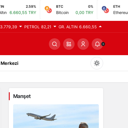
2.59%
BTC
0%
ETH
0%
 TRY
Bitcoin
0,00 TRY
Ethereum
0,00 TRY
3.779,39
PETROL
82,21
GR. ALTIN
6.660,55
0
 Merkezi
Manşet
Gündüz Modu
Gündüz modunu seçin.