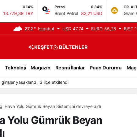
4%
Petrol
-0.34%
GR. ALTIN
RY
Brent Petrol
82,21 USD
Gram Altın
6.660,55
27.2 °
Istanbul
USD
47,74
EURO
55,25
BIST
1
KEŞFET
BÜLTENLER
Teknoloji
Magazin
Resmi İlanlar
Puan Durumu
Maç
irişler yasaklandı, 3 ilçe etkilendi
ığı Hava Yolu Gümrük Beyan Sistemi’ni devreye aldı
va Yolu Gümrük Beyan
dı