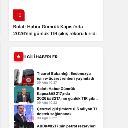
10
Bolat: Habur Gümrük Kapısı’nda
2026’nın günlük TIR çıkış rekoru kırıldı
İLGILI HABERLER
Ticaret Bakanlığı, Endonezya
için e-ticaret rehberi yayımladı
09 Ağu 10:37
Bolat: Habur Gümrük
Kapısı&#8217;nda
2026&#8217;nın günlük TIR çıkış
rekoru kırıldı
09 Ağu 10:22
Çevreci girişimlere 6,5 milyon TL
destek sağlanacak
08 Ağu 15:22
ABD&#8217;nin petrol rezervleri