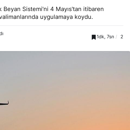
 Beyan Sistemi'ni 4 Mayıs'tan itibaren
havalimanlarında uygulamaya koydu.
dı
1dk, 7sn
2