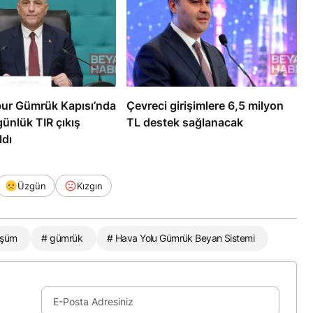
bur Gümrük Kapısı’nda
Çevreci girişimlere 6,5 milyon
ünlük TIR çıkış
TL destek sağlanacak
ldı
Üzgün
Kızgın
nüşüm
# gümrük
# Hava Yolu Gümrük Beyan Sistemi