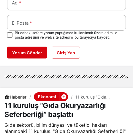
Ad
*
E-Posta
*
Bir dahaki sefere yorum yaptığımda kullanılmak üzere adımı, e-
posta adresimi ve web site adresimi bu tarayıcıya kaydet.
Yorum Gönder
Giriş Yap
Ekonomi
Haberler
11 kuruluş “Gıda
Okuryazarlığı
11 kuruluş “Gıda Okuryazarlığı
Seferberliği” başlattı
Seferberliği” başlattı
Gıda sektörü, bilim dünyası ve tüketici hakları
alanındaki 11 kuruluş, "Gıda Okuryazarlığı Seferberliği"