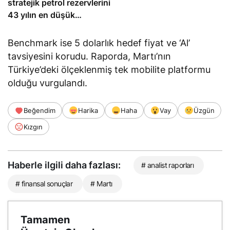
stratejik petrol rezervlerini
43 yılın en düşük
seviyesine çekti
Benchmark ise 5 dolarlık hedef fiyat ve ‘Al’
tavsiyesini korudu. Raporda, Martı’nın
Türkiye’deki ölçeklenmiş tek mobilite platformu
olduğu vurgulandı.
Beğendim
Harika
Haha
Vay
Üzgün
Kızgın
Haberle ilgili daha fazlası:
# analist raporları
# finansal sonuçlar
# Martı
Tamamen