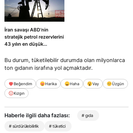
İran savaşı ABD’nin
stratejik petrol rezervlerini
43 yılın en düşük
seviyesine çekti
Bu durum, tüketilebilir durumda olan milyonlarca
ton gıdanın israfına yol açmaktadır.
Beğendim
Harika
Haha
Vay
Üzgün
Kızgın
Haberle ilgili daha fazlası:
# gıda
# sürdürülebilirlik
# tüketici