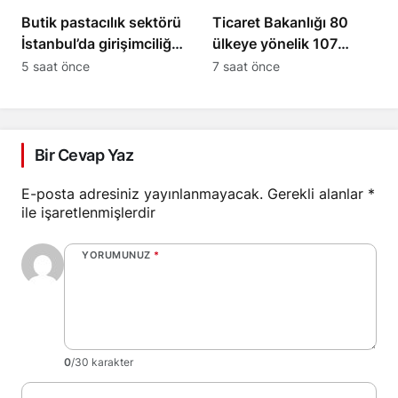
Butik pastacılık sektörü
Ticaret Bakanlığı 80
İstanbul’da girişimciliği
ülkeye yönelik 107
artırıyor
sektörel pazar
5 saat önce
7 saat önce
araştırması sundu
Bir Cevap Yaz
E-posta adresiniz yayınlanmayacak.
Gerekli alanlar
*
ile işaretlenmişlerdir
YORUMUNUZ
*
0
/30 karakter