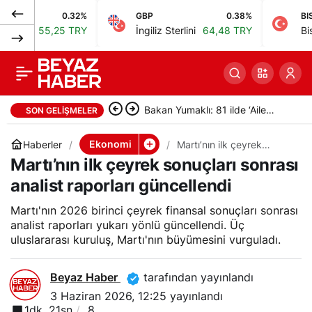
0.32%
GBP
0.38%
BIST
11 kuruluş “Gıda
0
Paylaş
55,25 TRY
İngiliz Sterlini
64,48 TRY
Bist 100
1
Okuryazarlığı
Seferberliği” başlattı
Afyonkarahisar’da anız yangını;
SON GELIŞMELER
13 araç zincirleme kazaya
Ekonomi
Haberler
Martı’nın ilk çeyrek
sonuçları sonrası analist
Martı’nın ilk çeyrek sonuçları sonrası
karıştı
raporları güncellendi
analist raporları güncellendi
Martı'nın 2026 birinci çeyrek finansal sonuçları sonrası
analist raporları yukarı yönlü güncellendi. Üç
uluslararası kuruluş, Martı'nın büyümesini vurguladı.
Beyaz Haber
tarafından yayınlandı
3 Haziran 2026, 12:25
yayınlandı
1dk, 21sn
8