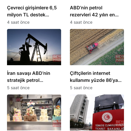
Çevreci girişimlere 6,5
ABD’nin petrol
milyon TL destek
rezervleri 42 yılın en
sağlanacak
düşük seviyesine indi
4 saat önce
4 saat önce
İran savaşı ABD’nin
Çiftçilerin internet
stratejik petrol
kullanımı yüzde 86’ya
rezervlerini 43 yılın en
ulaştı, 10 yılda iki katına
5 saat önce
5 saat önce
düşük seviyesine çekti
çıktı