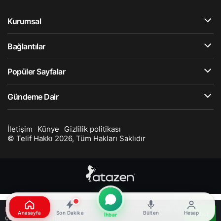
Kurumsal
Bağlantılar
Popüler Sayfalar
Gündeme Dair
İletişim
Künye
Gizlilik politikası
© Telif Hakkı 2026, Tüm Hakları Saklıdır
Bu web sitesinde en iyi deneyimi yaşamanızı sağlamak için
Anasayfa
Son Dakika
Bülten
Hesap
Kabul
İhbar
çerezler kullanılmaktadır.