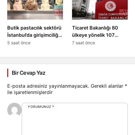
Butik pastacılık sektörü
Ticaret Bakanlığı 80
İstanbul’da girişimciliği
ülkeye yönelik 107
artırıyor
sektörel pazar
5 saat önce
7 saat önce
araştırması sundu
Bir Cevap Yaz
E-posta adresiniz yayınlanmayacak.
Gerekli alanlar
*
ile işaretlenmişlerdir
YORUMUNUZ
*