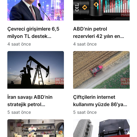
Çevreci girişimlere 6,5
ABD’nin petrol
milyon TL destek
rezervleri 42 yılın en
sağlanacak
düşük seviyesine indi
4 saat önce
4 saat önce
İran savaşı ABD’nin
Çiftçilerin internet
stratejik petrol
kullanımı yüzde 86’ya
rezervlerini 43 yılın en
ulaştı, 10 yılda iki katına
5 saat önce
5 saat önce
düşük seviyesine çekti
çıktı