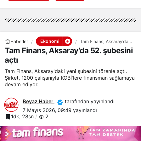
Ekonomi
Haberler
Tam Finans, Aksaray’da
52. şubesini açtı
Tam Finans, Aksaray’da 52. şubesini
açtı
Tam Finans, Aksaray'daki yeni şubesini törenle açtı.
Şirket, 1200 çalışanıyla KOBİ'lere finansman sağlamaya
devam ediyor.
Beyaz Haber
tarafından yayınlandı
7 Mayıs 2026, 09:49
yayınlandı
1dk, 28sn
2