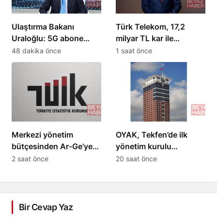
Ulaştırma Bakanı
Türk Telekom, 17,2
Uraloğlu: 5G abone
milyar TL kar ile
sayısı 4 ayda 44,5
2026’nın ilk yarısında
48 dakika önce
1 saat önce
milyon oldu
güçlü performans
sergiledi
Merkezi yönetim
OYAK, Tekfen’de ilk
bütçesinden Ar-Ge’ye
yönetim kurulu
253,5 milyar lira
toplantısını
2 saat önce
20 saat önce
harcandı
gerçekleştirdi
Bir Cevap Yaz