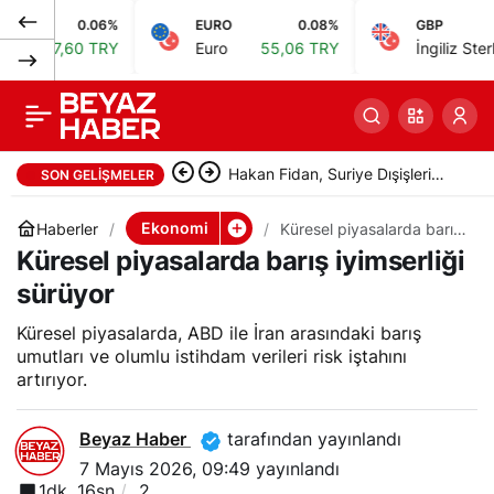
0.06%
EURO
0.08%
GBP
0
Tam Finans,
0
Paylaş
0 TRY
Euro
55,06 TRY
İngiliz Sterlini
64,21 
Aksaray’da 52.
şubesini açtı
Hakan Fidan, Suriye Dışişleri
SON GELIŞMELER
Bakanı Şeybani ile görüştü
Ekonomi
Haberler
Küresel piyasalarda barış
iyimserliği sürüyor
Küresel piyasalarda barış iyimserliği
sürüyor
Küresel piyasalarda, ABD ile İran arasındaki barış
umutları ve olumlu istihdam verileri risk iştahını
artırıyor.
Beyaz Haber
tarafından yayınlandı
7 Mayıs 2026, 09:49
yayınlandı
1dk, 16sn
2