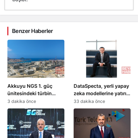
Benzer Haberler
Akkuyu NGS 1. güç
DataSpecta, yerli yapay
ünitesindeki türbin
zeka modellerine yatırım
tesisi devreye alma
yapıyor
3 dakika önce
33 dakika önce
aşamasına hazır