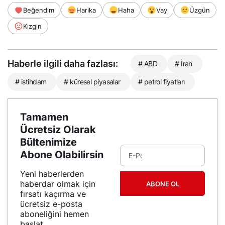
Beğendim
Harika
Haha
Vay
Üzgün
Kızgın
Haberle ilgili daha fazlası:
# ABD
# İran
# istihdam
# küresel piyasalar
# petrol fiyatları
Tamamen
Ücretsiz Olarak
Bültenimize
Abone Olabilirsin
Yeni haberlerden
haberdar olmak için
ABONE OL
fırsatı kaçırma ve
ücretsiz e-posta
aboneliğini hemen
başlat.