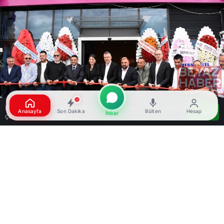
Bu web sitesinde en iyi deneyimi yaşamanızı sağlamak için
Anasayfa
Son Dakika
Bülten
Hesap
Kabul
İhbar
çerezler kullanılmaktadır.
Google'da Abone Ol
0
Paylaş
Beğen
Tam Finans, Aksaray’daki yeni şubesini
düzenlenen bir törenle hizmete sundu. Şirket,
Türkiye genelinde 52. şubesini açarken, 1200’e
yakın çalışanıyla faaliyet göstermeye devam
ediyor.