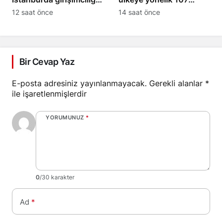
artırıyor
sektörel pazar
12 saat önce
14 saat önce
araştırması sundu
Bir Cevap Yaz
E-posta adresiniz yayınlanmayacak.
Gerekli alanlar
*
ile işaretlenmişlerdir
YORUMUNUZ
*
0
/30 karakter
Ad
*