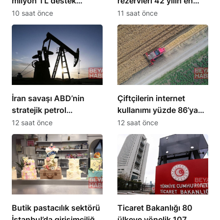
milyon TL destek
rezervleri 42 yılın en
sağlanacak
düşük seviyesine indi
10 saat önce
11 saat önce
İran savaşı ABD’nin
Çiftçilerin internet
stratejik petrol
kullanımı yüzde 86’ya
rezervlerini 43 yılın en
ulaştı, 10 yılda iki katına
12 saat önce
12 saat önce
düşük seviyesine çekti
çıktı
Butik pastacılık sektörü
Ticaret Bakanlığı 80
İstanbul’da girişimciliği
ülkeye yönelik 107