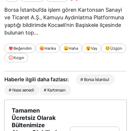
Borsa İstanbul’da işlem gören Kartonsan Sanayi
ve Ticaret A.Ş., Kamuyu Aydınlatma Platformuna
yaptığı bildirimde Kocaeli’nin Başiskele ilçesinde
bulunan top…
Beğendim
Harika
Haha
Vay
Üzgün
Kızgın
Haberle ilgili daha fazlası:
# Borsa İstanbul
# hisse senedi
# Kartonsan
Tamamen
Ücretsiz Olarak
Bültenimize