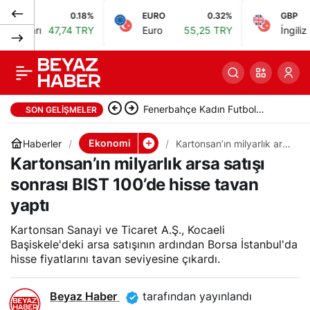
0.18%
EURO
0.32%
GBP
Borsa İstanbul BIST
0
Paylaş
ı
47,74 TRY
Euro
55,25 TRY
İngiliz Sterlini
100 endeksi günü
rekor seviyede
Fenerbahçe Kadın Futbol
SON GELIŞMELER
tamamladı
Takımı, UEFA Kadınlar Avrupa
Ekonomi
Haberler
Kartonsan’ın milyarlık arsa
satışı sonrası BIST 100’de
Kartonsan’ın milyarlık arsa satışı
Ligi’nde mücadele edecek
hisse tavan yaptı
sonrası BIST 100’de hisse tavan
yaptı
Kartonsan Sanayi ve Ticaret A.Ş., Kocaeli
Başiskele'deki arsa satışının ardından Borsa İstanbul'da
hisse fiyatlarını tavan seviyesine çıkardı.
Beyaz Haber
tarafından yayınlandı