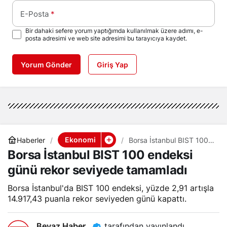
E-Posta
*
Bir dahaki sefere yorum yaptığımda kullanılmak üzere adımı, e-
posta adresimi ve web site adresimi bu tarayıcıya kaydet.
Yorum Gönder
Giriş Yap
Ekonomi
Haberler
Borsa İstanbul BIST 100
endeksi günü rekor
Borsa İstanbul BIST 100 endeksi
seviyede tamamladı
günü rekor seviyede tamamladı
Borsa İstanbul'da BIST 100 endeksi, yüzde 2,91 artışla
14.917,43 puanla rekor seviyeden günü kapattı.
Beyaz Haber
tarafından yayınlandı