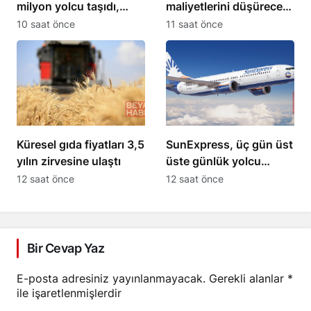
milyon yolcu taşıdı,
maliyetlerini düşürecek
filosu 563 uçağa
açıklaması yapıldı
10 saat önce
11 saat önce
yükseldi
Küresel gıda fiyatları 3,5
SunExpress, üç gün üst
yılın zirvesine ulaştı
üste günlük yolcu
sayısını 71 bini aştı
12 saat önce
12 saat önce
Bir Cevap Yaz
E-posta adresiniz yayınlanmayacak.
Gerekli alanlar
*
ile işaretlenmişlerdir