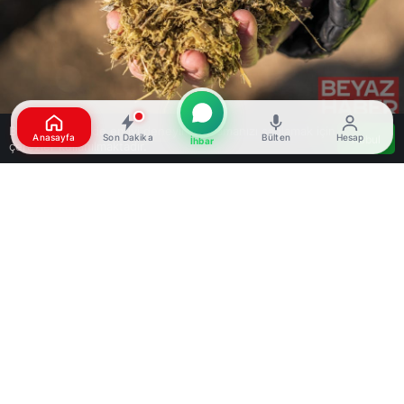
Bu web sitesinde en iyi deneyimi yaşamanızı sağlamak için
Anasayfa
Son Dakika
Bülten
Hesap
Kabul
İhbar
çerezler kullanılmaktadır.
Google'da Abone Ol
0
Paylaş
Beğen
EPDK’nın, mevcut santrallerin hibrit üretim
yapısına dönüşümünü desteklemek amacıyla
hidroelektrik, biyokütle ve jeotermal santraller
için kapasite tahsisine yönelik yeni düzenlemeyi
yürürlüğe alması, sektör tarafından olumlu bir
şekilde karşılandı.