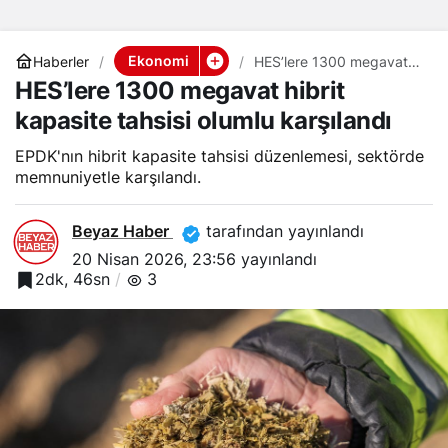
Ekonomi
Haberler
HES’lere 1300 megavat
hibrit kapasite tahsisi
HES’lere 1300 megavat hibrit
olumlu karşılandı
kapasite tahsisi olumlu karşılandı
EPDK'nın hibrit kapasite tahsisi düzenlemesi, sektörde
memnuniyetle karşılandı.
Beyaz Haber
tarafından yayınlandı
20 Nisan 2026, 23:56
yayınlandı
2dk, 46sn
3