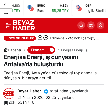
8%
EURO
0.32%
GBP
0.38%
HES’lere 1300
0
Paylaş
RY
Euro
55,25 TRY
İngiliz Sterlini
64,48 TRY
megavat hibrit
kapasite tahsisi
Edirne’de 2 otomobil çarpıştı, 9
SON GELIŞMELER
olumlu karşılandı
kişi ağır yaralandı
Ekonomi
Haberler
Enerjisa Enerji, iş
dünyasını Antalya’da
Enerjisa Enerji, iş dünyasını
buluşturdu
Antalya’da buluşturdu
Enerjisa Enerji, Antalya'da düzenlediği toplantıda iş
dünyasını bir araya getirdi.
Beyaz Haber
tarafından yayınlandı
21 Nisan 2026, 02:25
yayınlandı
2dk, 53sn
6