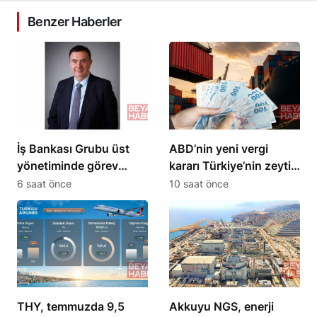
Benzer Haberler
İş Bankası Grubu üst
ABD’nin yeni vergi
yönetiminde görev
kararı Türkiye’nin zeytin
değişikliği gerçekleşti
ihracatını etkiledi
6 saat önce
10 saat önce
THY, temmuzda 9,5
Akkuyu NGS, enerji