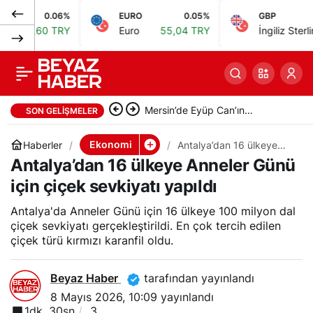
0.06%
EURO
0.05%
GBP
0
BIST 100, rekor
0
Paylaş
0 TRY
Euro
55,04 TRY
İngiliz Sterlini
64,26 
sonrası güne düşüşle
başladı, gözler ABD
Mersin’de Eyüp Can’ın
SON GELIŞMELER
verilerinde
ölümündeki kesi izleri
Ekonomi
Haberler
Antalya’dan 16 ülkeye
Anneler Günü için çiçek
Antalya’dan 16 ülkeye Anneler Günü
araştırılıyor
sevkiyatı yapıldı
için çiçek sevkiyatı yapıldı
Antalya'da Anneler Günü için 16 ülkeye 100 milyon dal
çiçek sevkiyatı gerçekleştirildi. En çok tercih edilen
çiçek türü kırmızı karanfil oldu.
Beyaz Haber
tarafından yayınlandı
8 Mayıs 2026, 10:09
yayınlandı
1dk, 30sn
3