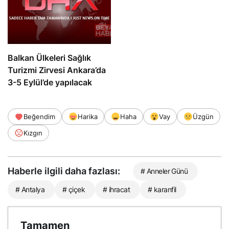
Balkan Ülkeleri Sağlık
Turizmi Zirvesi Ankara’da
3-5 Eylül’de yapılacak
Beğendim
Harika
Haha
Vay
Üzgün
Kızgın
Haberle ilgili daha fazlası:
# Anneler Günü
# Antalya
# çiçek
# ihracat
# karanfil
Tamamen