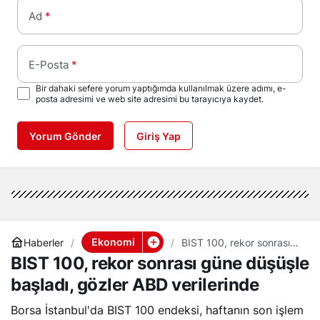
Ad
*
E-Posta
*
Bir dahaki sefere yorum yaptığımda kullanılmak üzere adımı, e-
posta adresimi ve web site adresimi bu tarayıcıya kaydet.
Yorum Gönder
Giriş Yap
Ekonomi
Haberler
BIST 100, rekor sonrası
güne düşüşle başladı,
BIST 100, rekor sonrası güne düşüşle
gözler ABD verilerinde
başladı, gözler ABD verilerinde
Borsa İstanbul'da BIST 100 endeksi, haftanın son işlem