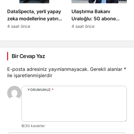
DataSpecta, yerli yapay
Ulaştırma Bakanı
zeka modellerine yatırım
Uraloğlu: 5G abone
yapıyor
sayısı 4 ayda 44,5
4 saat önce
4 saat önce
milyon oldu
Bir Cevap Yaz
E-posta adresiniz yayınlanmayacak.
Gerekli alanlar
*
ile işaretlenmişlerdir
YORUMUNUZ
*
0
/30 karakter