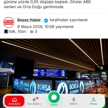
gününe yüzde 0,05 düşüşle başladı. Gözler ABD
verileri ve Orta Doğu geriliminde.
Beyaz Haber
tarafından yayınlandı
8 Mayıs 2026, 10:08
yayınlandı
0dk, 10sn
3
Bu web sitesinde en iyi deneyimi yaşamanızı sağlamak için
Anasayfa
Son Dakika
Bülten
Hesap
Kabul
İhbar
çerezler kullanılmaktadır.
Google'da Abone Ol