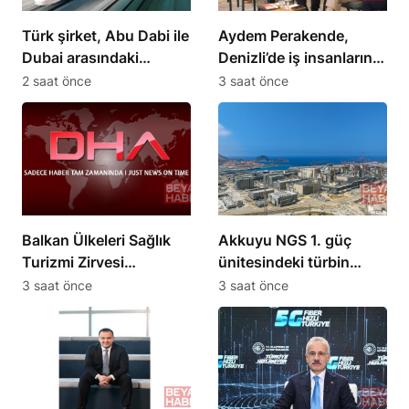
Türk şirket, Abu Dabi ile
Aydem Perakende,
Dubai arasındaki
Denizli’de iş insanlarını
seyahat süresini 30
enerji gündemiyle
2 saat önce
3 saat önce
dakikaya indiriyor
buluşturdu
Balkan Ülkeleri Sağlık
Akkuyu NGS 1. güç
Turizmi Zirvesi
ünitesindeki türbin
Ankara’da 3-5 Eylül’de
tesisi devreye alma
3 saat önce
3 saat önce
yapılacak
aşamasına hazır