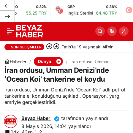
O
0.32%
GBP
0.38%
BIST
Trump, AB’ye Tarife
0
Paylaş
55,25 TRY
İngiliz Sterlini
64,48 TRY
Bist 1
Uyarısı: 4 Temmuz’a
Kadar Süre Verdi
Alpaslan: Türkiye Kültür Yolu
SON GELIŞMELER
Festivalleri dünya markası oldu
Dünya
Haberler
İran ordusu, Umman
Denizi’nde ‘Ocean Koi’
İran ordusu, Umman Denizi’nde
tankerine el koydu
‘Ocean Koi’ tankerine el koydu
İran ordusu, Umman Denizi'nde 'Ocean Koi' adlı petrol
tankerine el konulduğunu açıkladı. Operasyon, yargı
emriyle gerçekleştirildi.
Beyaz Haber
tarafından yayınlandı
8 Mayıs 2026, 14:04
yayınlandı
0dk, 43sn
2