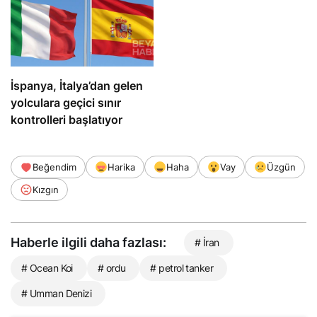
İspanya, İtalya’dan gelen
yolculara geçici sınır
kontrolleri başlatıyor
Beğendim
Harika
Haha
Vay
Üzgün
Kızgın
Haberle ilgili daha fazlası:
# İran
# Ocean Koi
# ordu
# petrol tanker
# Umman Denizi