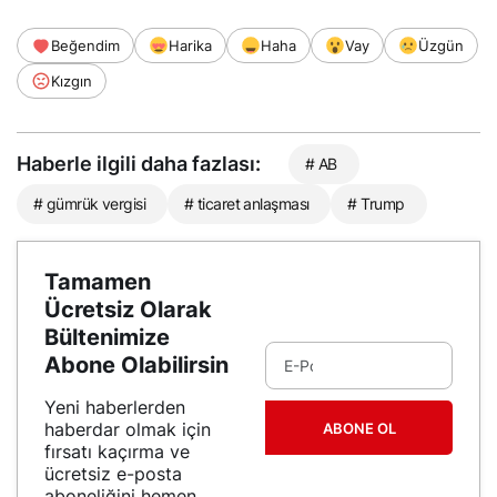
Beğendim
Harika
Haha
Vay
Üzgün
Kızgın
Haberle ilgili daha fazlası:
# AB
# gümrük vergisi
# ticaret anlaşması
# Trump
Tamamen
Ücretsiz Olarak
Bültenimize
Abone Olabilirsin
Yeni haberlerden
haberdar olmak için
ABONE OL
fırsatı kaçırma ve
ücretsiz e-posta
aboneliğini hemen