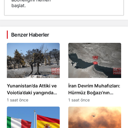
başlat.
Benzer Haberler
Yunanistan’da Attiki ve
İran Devrim Muhafızları:
Voiotia’daki yangında
Hürmüz Boğazı’nın
111 bin 732 dönüm kül
açılması ABD’nin
1 saat önce
1 saat önce
oldu
şartlara bağlı