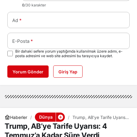
0
/30 karakter
Ad
*
E-Posta
*
Bir dahaki sefere yorum yaptığımda kullanılmak üzere adımı, e-
posta adresimi ve web site adresimi bu tarayıcıya kaydet.
Yorum Gönder
Giriş Yap
Dünya
Haberler
Trump, AB’ye Tarife Uyarısı:
4 Temmuz’a Kadar Süre
Trump, AB’ye Tarife Uyarısı: 4
Verdi
Temmuz’a Kadar Süre Verdi