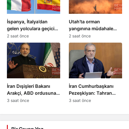
İspanya, İtalya’dan
Utah’ta orman
gelen yolculara geçici
yangınına müdahale
sınır kontrolleri
eden helikopter düştü
2 saat önce
2 saat önce
başlatıyor
İran Dışişleri Bakanı
İran Cumhurbaşkanı
Arakçi, ABD ordusuna
Pezeşkiyan: Tahran
karşı güçlerini
diyalogdan yana,
3 saat önce
3 saat önce
gösterdiklerini açıkladı
teslime zorlanamaz