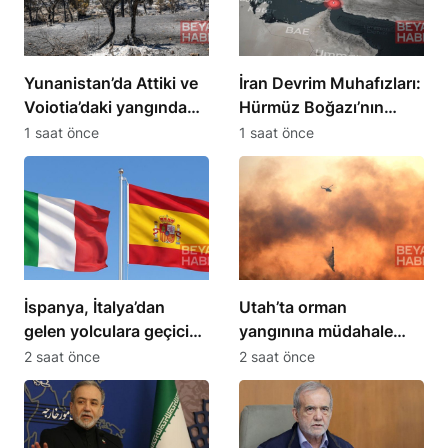
Yunanistan’da Attiki ve
İran Devrim Muhafızları:
Voiotia’daki yangında
Hürmüz Boğazı’nın
111 bin 732 dönüm kül
açılması ABD’nin
1 saat önce
1 saat önce
oldu
şartlara bağlı
İspanya, İtalya’dan
Utah’ta orman
gelen yolculara geçici
yangınına müdahale
sınır kontrolleri
eden helikopter düştü
2 saat önce
2 saat önce
başlatıyor