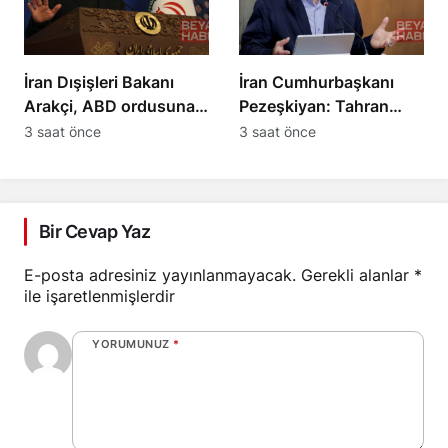
İran Dışişleri Bakanı
İran Cumhurbaşkanı
Arakçi, ABD ordusuna
Pezeşkiyan: Tahran
karşı güçlerini
diyalogdan yana,
3 saat önce
3 saat önce
gösterdiklerini açıkladı
teslime zorlanamaz
Bir Cevap Yaz
E-posta adresiniz yayınlanmayacak.
Gerekli alanlar
*
ile işaretlenmişlerdir
YORUMUNUZ
*