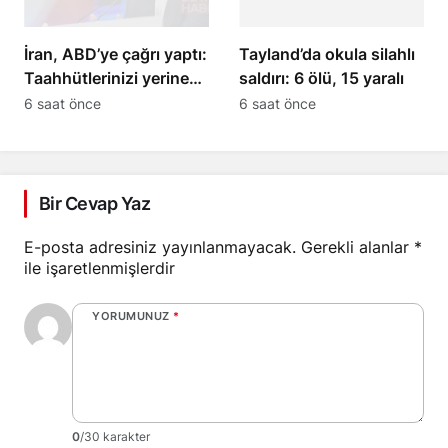
İran, ABD’ye çağrı yaptı:
Tayland’da okula silahlı
Taahhütlerinizi yerine
saldırı: 6 ölü, 15 yaralı
getirin
6 saat önce
6 saat önce
Bir Cevap Yaz
E-posta adresiniz yayınlanmayacak.
Gerekli alanlar
*
ile işaretlenmişlerdir
YORUMUNUZ
*
0
/30 karakter