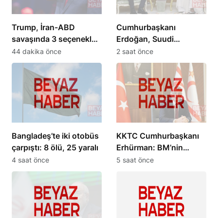
Trump, İran-ABD
Cumhurbaşkanı
savaşında 3 seçenekle
Erdoğan, Suudi
karşı karşıya
Arabistan Veliaht Prensi
44 dakika önce
2 saat önce
ile görüştü
Bangladeş’te iki otobüs
KKTC Cumhurbaşkanı
çarpıştı: 8 ölü, 25 yaralı
Erhürman: BM’nin
mayın temizleme önerisi
4 saat önce
5 saat önce
reddedildi