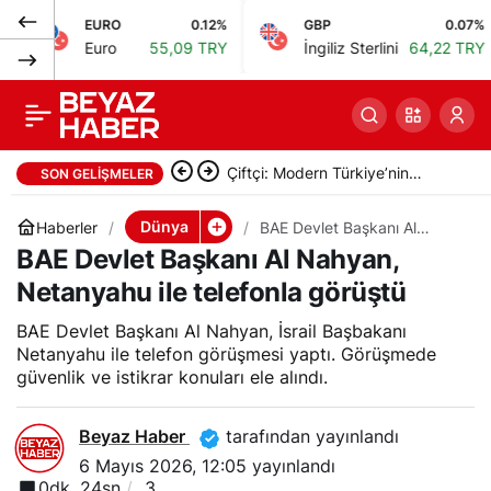
EURO
0.12%
GBP
0.07%
Tahran’da alışveriş
0
Paylaş
Euro
55,09 TRY
İngiliz Sterlini
64,22 TRY
merkezinde yangın: 8
kişi hayatını kaybetti
Çiftçi: Modern Türkiye’nin
SON GELIŞMELER
inşasında Cumhurbaşkanımızın
Dünya
Haberler
BAE Devlet Başkanı Al
Nahyan, Netanyahu ile
BAE Devlet Başkanı Al Nahyan,
büyük emekleri var
telefonla görüştü
Netanyahu ile telefonla görüştü
BAE Devlet Başkanı Al Nahyan, İsrail Başbakanı
Netanyahu ile telefon görüşmesi yaptı. Görüşmede
güvenlik ve istikrar konuları ele alındı.
Beyaz Haber
tarafından yayınlandı
6 Mayıs 2026, 12:05
yayınlandı
0dk, 24sn
3