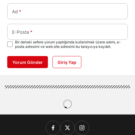
Ad
*
E-Posta
*
Bir dahaki sefere yorum yaptığımda kullanılmak üzere adımı, e-
posta adresimi ve web site adresimi bu tarayıcıya kaydet.
Yorum Gönder
Giriş Yap
Dünya
Haberler
Tahran’da alışveriş
merkezinde yangın: 8 kişi
Tahran’da alışveriş merkezinde
hayatını kaybetti
yangın: 8 kişi hayatını kaybetti