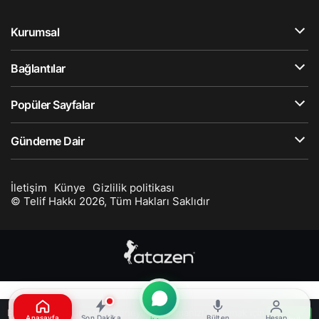
Tahran'da bir alışveriş merkezinde çıkan yangında 8
kişi yaşamını yitirdi, 36 kişi yaralandı. Yangının çıkış
nedeni araştırılıyor.
Beyaz Haber
tarafından yayınlandı
6 Mayıs 2026, 09:38
yayınlandı
0dk, 15sn
1
Bu web sitesinde en iyi deneyimi yaşamanızı sağlamak için
Anasayfa
Son Dakika
Bülten
Hesap