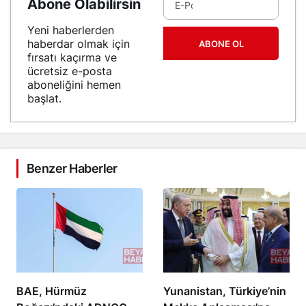
Abone Olabilirsin
Yeni haberlerden
haberdar olmak için
ABONE OL
fırsatı kaçırma ve
ücretsiz e-posta
aboneliğini hemen
başlat.
Benzer Haberler
BAE, Hürmüz
Yunanistan, Türkiye’nin