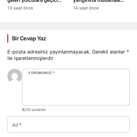
gelen yolculara geçici
yangınına müdahale
sınır kontrolleri
eden helikopter düştü
13 saat önce
14 saat önce
başlatıyor
Bir Cevap Yaz
E-posta adresiniz yayınlanmayacak.
Gerekli alanlar
*
ile işaretlenmişlerdir
YORUMUNUZ
*
0
/30 karakter
Ad
*