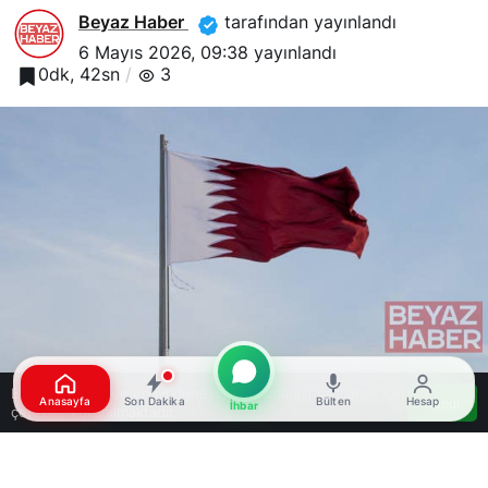
Beyaz Haber
tarafından yayınlandı
6 Mayıs 2026, 09:38
yayınlandı
0dk, 42sn
3
Bu web sitesinde en iyi deneyimi yaşamanızı sağlamak için
Anasayfa
Son Dakika
Bülten
Hesap
Kabul
İhbar
çerezler kullanılmaktadır.
Google'da Abone Ol
0
Paylaş
Beğen