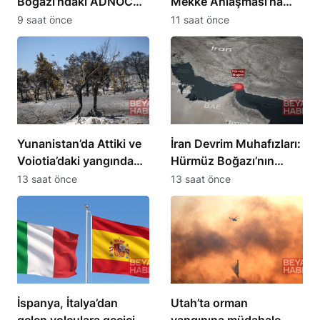
Boğazı’ndaki ADNOC
Mekke Anlaşması’na
gemisine yönelik
tepki gösterdi
9 saat önce
11 saat önce
saldırıyı kınadı
Yunanistan’da Attiki ve
İran Devrim Muhafızları:
Voiotia’daki yangında
Hürmüz Boğazı’nın
111 bin 732 dönüm kül
açılması ABD’nin
13 saat önce
13 saat önce
oldu
şartlara bağlı
İspanya, İtalya’dan
Utah’ta orman