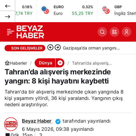
0.18%
EURO
0.32%
GBP
Katar ve Rusya
0
Paylaş
47,74 TRY
Euro
55,25 TRY
İngiliz Sterlini
64
dışişleri bakanları
bölgesel gelişmeleri
Gazipaşa’da orman yangını
SON GELIŞMELER
görüştü
başladı, müdahale sürüyor
Dünya
Haberler
Tahran’da alışveriş
merkezinde yangın: 8 kişi
Tahran’da alışveriş merkezinde
hayatını kaybetti
yangın: 8 kişi hayatını kaybetti
Tahran'da bir alışveriş merkezinde çıkan yangında 8
kişi yaşamını yitirdi, 36 kişi yaralandı. Yangının çıkış
nedeni araştırılıyor.
Beyaz Haber
tarafından yayınlandı
6 Mayıs 2026, 09:38
yayınlandı
0dk, 15sn
3