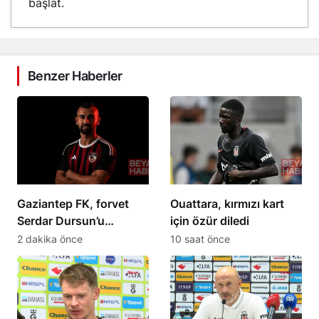
başlat.
Benzer Haberler
Gaziantep FK, forvet
Ouattara, kırmızı kart
Serdar Dursun’u
için özür diledi
kadrosuna kattı
2 dakika önce
10 saat önce