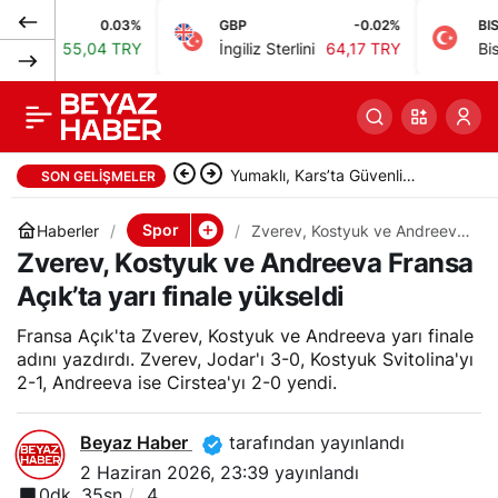
0.03%
GBP
-0.02%
BIST
Beşiktaş GAİN,
0
Paylaş
55,04 TRY
İngiliz Sterlini
64,17 TRY
Bist 100
1
Bahçeşehir Koleji’ni
82-79 mağlup etti
Küresel gıda fiyatları 3,5 yılın
SON GELIŞMELER
zirvesine ulaştı
Spor
Haberler
Zverev, Kostyuk ve Andreeva
Fransa Açık’ta yarı finale
Zverev, Kostyuk ve Andreeva Fransa
yükseldi
Açık’ta yarı finale yükseldi
Fransa Açık'ta Zverev, Kostyuk ve Andreeva yarı finale
adını yazdırdı. Zverev, Jodar'ı 3-0, Kostyuk Svitolina'yı
2-1, Andreeva ise Cirstea'yı 2-0 yendi.
Beyaz Haber
tarafından yayınlandı
2 Haziran 2026, 23:39
yayınlandı
0dk, 35sn
4