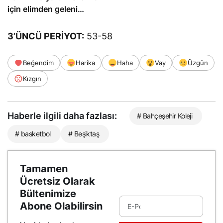
için elimden geleni
yapacağım
3’ÜNCÜ PERİYOT:
53-58
Beğendim
Harika
Haha
Vay
Üzgün
Kızgın
Haberle ilgili daha fazlası:
# Bahçeşehir Koleji
# basketbol
# Beşiktaş
Tamamen
Ücretsiz Olarak
Bültenimize
Abone Olabilirsin