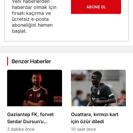
Yeni haberlerden
haberdar olmak için
ABONE OL
fırsatı kaçırma ve
ücretsiz e-posta
aboneliğini hemen
başlat.
Benzer Haberler
Gaziantep FK, forvet
Ouattara, kırmızı kart
Serdar Dursun’u
için özür diledi
kadrosuna kattı
2 dakika önce
10 saat önce