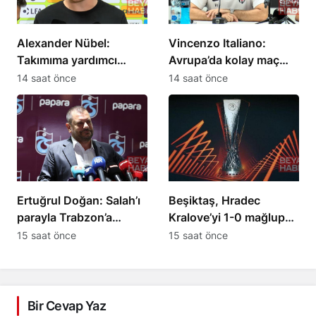
Alexander Nübel:
Vincenzo Italiano:
Takımıma yardımcı
Avrupa’da kolay maç
olmak için elimden
olmadığını gördük
14 saat önce
14 saat önce
geleni yapacağım
Ertuğrul Doğan: Salah’ı
Beşiktaş, Hradec
parayla Trabzon’a
Kralove’yi 1-0 mağlup
getiremezsiniz
etti
15 saat önce
15 saat önce
Bir Cevap Yaz