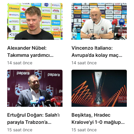
Alexander Nübel:
Vincenzo Italiano:
Takımıma yardımcı
Avrupa’da kolay maç
olmak için elimden
olmadığını gördük
14 saat önce
14 saat önce
geleni yapacağım
Ertuğrul Doğan: Salah’ı
Beşiktaş, Hradec
parayla Trabzon’a
Kralove’yi 1-0 mağlup
getiremezsiniz
etti
15 saat önce
15 saat önce