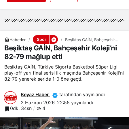
Spor
Haberler
Beşiktaş GAİN, Bahçeşehir
Koleji’ni 82-79 mağlup etti
Beşiktaş GAİN, Bahçeşehir Koleji’ni
82-79 mağlup etti
Beşiktaş GAİN, Türkiye Sigorta Basketbol Süper Ligi
play-off yarı final serisi ilk maçında Bahçeşehir Koleji'ni
82-79 yenerek seride 1-0 öne geçti.
Beyaz Haber
tarafından yayınlandı
2 Haziran 2026, 22:55
yayınlandı
0dk, 34sn
4