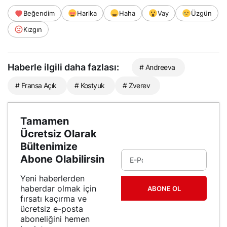
Beğendim
Harika
Haha
Vay
Üzgün
Kızgın
Haberle ilgili daha fazlası:
# Andreeva
# Fransa Açık
# Kostyuk
# Zverev
Tamamen
Ücretsiz Olarak
Bültenimize
Abone Olabilirsin
Yeni haberlerden
haberdar olmak için
ABONE OL
fırsatı kaçırma ve
ücretsiz e-posta
aboneliğini hemen