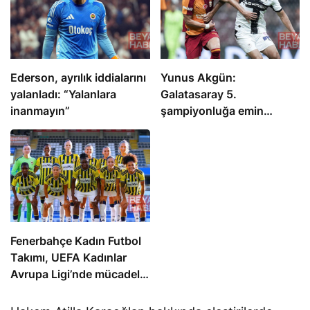
Ederson, ayrılık iddialarını
Yunus Akgün:
yalanladı: “Yalanlara
Galatasaray 5.
inanmayın”
şampiyonluğa emin
adımlarla yürüyecek
Fenerbahçe Kadın Futbol
Takımı, UEFA Kadınlar
Avrupa Ligi’nde mücadele
edecek