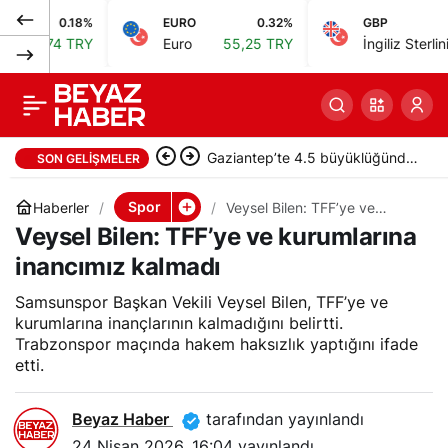
0.18%
EURO
0.32%
GBP
0.
PFDK, 11 Süper Lig
0
Paylaş
4 TRY
Euro
55,25 TRY
İngiliz Sterlini
64,48 
kulübüne ceza kesti
Gaziantep’te 4.5 büyüklüğünde
SON GELIŞMELER
deprem meydana geldi
Spor
Haberler
Veysel Bilen: TFF’ye ve
kurumlarına inancımız kalmadı
Veysel Bilen: TFF’ye ve kurumlarına
inancımız kalmadı
Samsunspor Başkan Vekili Veysel Bilen, TFF’ye ve
kurumlarına inançlarının kalmadığını belirtti.
Trabzonspor maçında hakem haksızlık yaptığını ifade
etti.
Beyaz Haber
tarafından yayınlandı
24 Nisan 2026, 16:04
yayınlandı