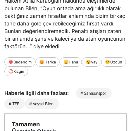
Hakem Atilla Karaoğlan hakkında eleştirilerde
bulunan Bilen, “Oyun ortada ama ağırlıklı olarak
baktığınız zaman fırsatlar anlamında bizim birkaç
tane daha gole çevirebileceğimiz fırsat vardı.
Bunları değerlendiremedik. Penaltı atışları zaten
bir anlamda şans ve kaleci ya da atan oyuncunun
faktörün…” diye ekledi.
Beğendim
Harika
Haha
Vay
Üzgün
Kızgın
Haberle ilgili daha fazlası:
# Samsunspor
# TFF
# Veysel Bilen
Tamamen