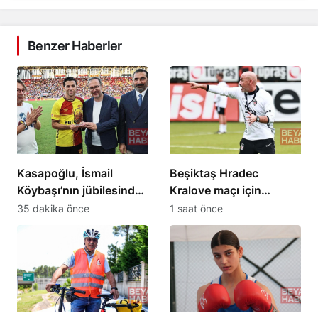
Benzer Haberler
Kasapoğlu, İsmail
Beşiktaş Hradec
Köybaşı’nın jübilesinde
Kralove maçı için
konuştu: Yeni yolun
hazırlıklara başladı
35 dakika önce
1 saat önce
açık olsun