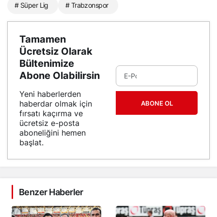
# Süper Lig
# Trabzonspor
Tamamen
Ücretsiz Olarak
Bültenimize
Abone Olabilirsin
Yeni haberlerden
haberdar olmak için
ABONE OL
fırsatı kaçırma ve
ücretsiz e-posta
aboneliğini hemen
başlat.
Benzer Haberler