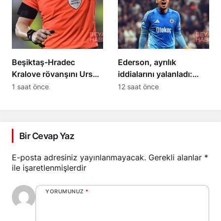
Beşiktaş-Hradec
Ederson, ayrılık
Kralove rövanşını Urs
iddialarını yalanladı:
Schnyder yönetecek
“Yalanlara inanmayın”
1 saat önce
12 saat önce
Bir Cevap Yaz
E-posta adresiniz yayınlanmayacak.
Gerekli alanlar
*
ile işaretlenmişlerdir
YORUMUNUZ
*