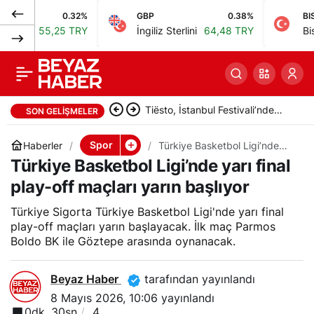
0.32%
GBP
0.38%
BIST
Beşiktaş,
0
Paylaş
55,25 TRY
İngiliz Sterlini
64,48 TRY
Bist 100
1
Trabzonspor’u yarın iç
sahada ağırlayacak
Belgrad Ormanı’nda çevre
SON GELIŞMELER
temizliği yapıldı
Spor
Haberler
Türkiye Basketbol Ligi’nde
yarı final play-off maçları
Türkiye Basketbol Ligi’nde yarı final
yarın başlıyor
play-off maçları yarın başlıyor
Türkiye Sigorta Türkiye Basketbol Ligi'nde yarı final
play-off maçları yarın başlayacak. İlk maç Parmos
Boldo BK ile Göztepe arasında oynanacak.
Beyaz Haber
tarafından yayınlandı
8 Mayıs 2026, 10:06
yayınlandı
0dk, 30sn
4