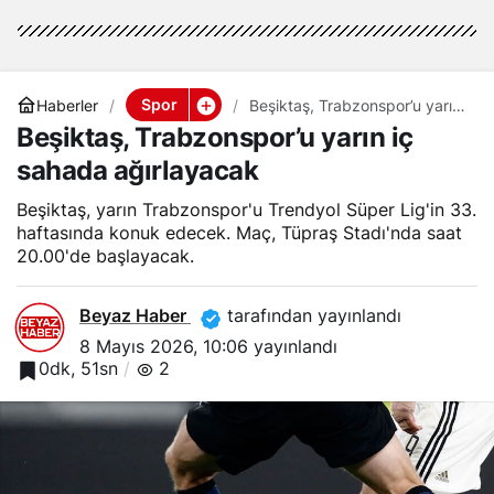
Spor
Haberler
Beşiktaş, Trabzonspor’u yarın
iç sahada ağırlayacak
Beşiktaş, Trabzonspor’u yarın iç
sahada ağırlayacak
Beşiktaş, yarın Trabzonspor'u Trendyol Süper Lig'in 33.
haftasında konuk edecek. Maç, Tüpraş Stadı'nda saat
20.00'de başlayacak.
Beyaz Haber
tarafından yayınlandı
8 Mayıs 2026, 10:06
yayınlandı
0dk, 51sn
2