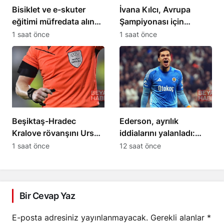
Bisiklet ve e-skuter
İvana Kılcı, Avrupa
eğitimi müfredata alındı,
Şampiyonası için
bisiklet camiası
hazırlıklarını sürdürüyor
1 saat önce
1 saat önce
destekledi
Beşiktaş-Hradec
Ederson, ayrılık
Kralove rövanşını Urs
iddialarını yalanladı:
Schnyder yönetecek
“Yalanlara inanmayın”
1 saat önce
12 saat önce
Bir Cevap Yaz
E-posta adresiniz yayınlanmayacak.
Gerekli alanlar
*