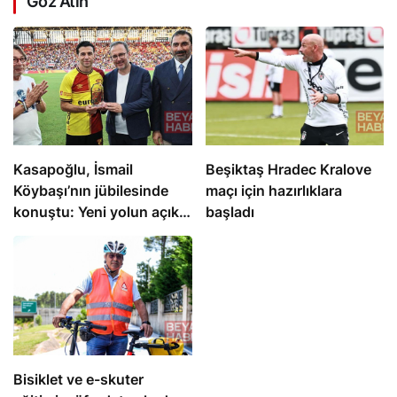
Göz Atın
Kasapoğlu, İsmail
Beşiktaş Hradec Kralove
Köybaşı’nın jübilesinde
maçı için hazırlıklara
konuştu: Yeni yolun açık
başladı
olsun
Bisiklet ve e-skuter