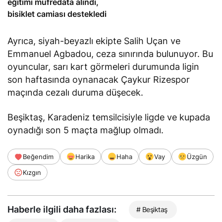
eğitimi müfredata alındı,
bisiklet camiası destekledi
Ayrıca, siyah-beyazlı ekipte Salih Uçan ve
Emmanuel Agbadou, ceza sınırında bulunuyor. Bu
oyuncular, sarı kart görmeleri durumunda ligin
son haftasında oynanacak Çaykur Rizespor
maçında cezalı duruma düşecek.
Beşiktaş, Karadeniz temsilcisiyle ligde ve kupada
oynadığı son 5 maçta mağlup olmadı.
Beğendim
Harika
Haha
Vay
Üzgün
Kızgın
Haberle ilgili daha fazlası:
# Beşiktaş