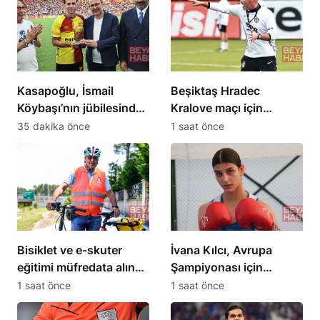
Kasapoğlu, İsmail
Beşiktaş Hradec
Köybaşı’nın jübilesinde
Kralove maçı için
konuştu: Yeni yolun
hazırlıklara başladı
35 dakika önce
1 saat önce
açık olsun
Bisiklet ve e-skuter
İvana Kılcı, Avrupa
eğitimi müfredata alındı,
Şampiyonası için
bisiklet camiası
hazırlıklarını sürdürüyor
1 saat önce
1 saat önce
destekledi