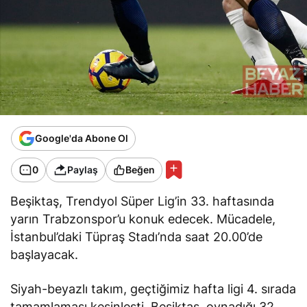
Google'da Abone Ol
0
Paylaş
Beğen
Beşiktaş, Trendyol Süper Lig’in 33. haftasında
yarın Trabzonspor’u konuk edecek. Mücadele,
İstanbul’daki Tüpraş Stadı’nda saat 20.00’de
başlayacak.
Siyah-beyazlı takım, geçtiğimiz hafta ligi 4. sırada
tamamlaması kesinleşti. Beşiktaş, oynadığı 32