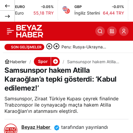
URO
-0.05%
GBP
-0.01%
BIS
Aydın Örs, Hidayet
0
Paylaş
uro
55,18 TRY
İngiliz Sterlini
64,44 TRY
Bis
Türkoğlu’nu Berlin’de
yalnız bırakmadı
Peru: Rusya-Ukrayna
SON GELIŞMELER
Savaşı’nda 11 vatandaş hayatını
Spor
Haberler
Samsunspor hakem Atilla
Karaoğlan’a tepki gösterdi:
Samsunspor hakem Atilla
kaybetti
‘Kabul edilemez!’
Karaoğlan’a tepki gösterdi: ‘Kabul
edilemez!’
Samsunspor, Ziraat Türkiye Kupası çeyrek finalinde
Trabzonspor ile oynayacağı maçta hakem Atilla
Karaoğlan'ın atanmasını eleştirdi.
Beyaz Haber
tarafından yayınlandı