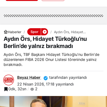
Spor
Haberler
Aydın Örs, Hidayet
Türkoğlu’nu Berlin’de yalnız
Aydın Örs, Hidayet Türkoğlu’nu
bırakmadı
Berlin’de yalnız bırakmadı
Aydın Örs, TBF Başkanı Hidayet Türkoğlu'nu Berlin'de
düzenlenen FIBA 2026 Onur Listesi töreninde yalnız
bırakmadı.
Beyaz Haber
tarafından yayınlandı
22 Nisan 2026, 17:18
yayınlandı
0dk, 32sn
2