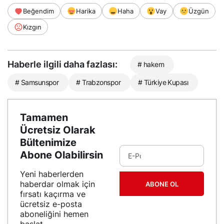
Beğendim
Harika
Haha
Vay
Üzgün
Kızgın
Haberle ilgili daha fazlası:
# hakem
# Samsunspor
# Trabzonspor
# Türkiye Kupası
Tamamen
Ücretsiz Olarak
Bültenimize
Abone Olabilirsin
Yeni haberlerden
haberdar olmak için
ABONE OL
fırsatı kaçırma ve
ücretsiz e-posta
aboneliğini hemen