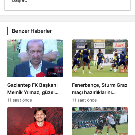
başlat.
Benzer Haberler
Gaziantep FK Başkanı
Fenerbahçe, Sturm Graz
Memik Yılmaz, güzel
maçı hazırlıklarını
futbol hedeflediklerini
sürdürüyor
11 saat önce
11 saat önce
açıkladı