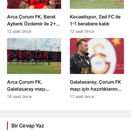
Arca Çorum FK, Berat
Kocaelispor, Zed FC ile
Ayberk Özdemir ile 2+1
1-1 berabere kaldı
yıllık sözleşme imzaladı
12 saat önce
12 saat önce
Arca Çorum FK,
Galatasaray, Çorum FK
Galatasaray maçı
maçı için hazırlıklarını
hazırlıklarına başladı
sürdürüyor
14 saat önce
17 saat önce
Bir Cevap Yaz