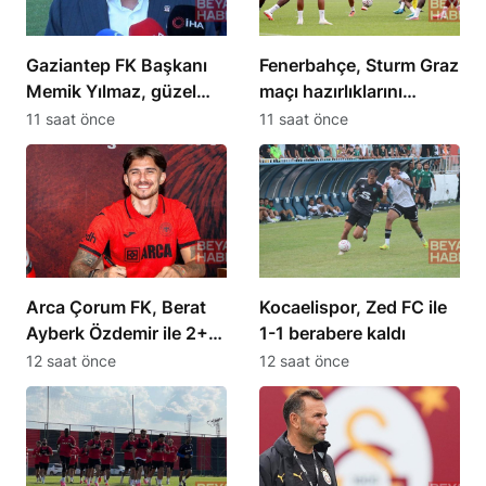
Gaziantep FK Başkanı
Fenerbahçe, Sturm Graz
Memik Yılmaz, güzel
maçı hazırlıklarını
futbol hedeflediklerini
sürdürüyor
11 saat önce
11 saat önce
açıkladı
Arca Çorum FK, Berat
Kocaelispor, Zed FC ile
Ayberk Özdemir ile 2+1
1-1 berabere kaldı
yıllık sözleşme imzaladı
12 saat önce
12 saat önce