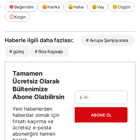
Beğendim
Harika
Haha
Vay
Üzgün
Kızgın
Haberle ilgili daha fazlası:
# Avrupa Şampiyonası
# güreş
# Rıza Kayaalp
Tamamen
Ücretsiz Olarak
Bültenimize
Abone Olabilirsin
Yeni haberlerden
haberdar olmak için
ABONE OL
fırsatı kaçırma ve
ücretsiz e-posta
aboneliğini hemen