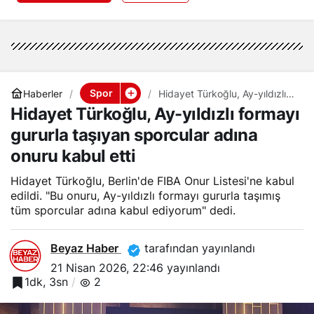
Spor
Haberler
Hidayet Türkoğlu, Ay-yıldızlı
formayı gururla taşıyan
Hidayet Türkoğlu, Ay-yıldızlı formayı
sporcular adına onuru kabul
etti
gururla taşıyan sporcular adına
onuru kabul etti
Hidayet Türkoğlu, Berlin'de FIBA Onur Listesi'ne kabul
edildi. "Bu onuru, Ay-yıldızlı formayı gururla taşımış
tüm sporcular adına kabul ediyorum" dedi.
Beyaz Haber
tarafından yayınlandı
21 Nisan 2026, 22:46
yayınlandı
1dk, 3sn
2