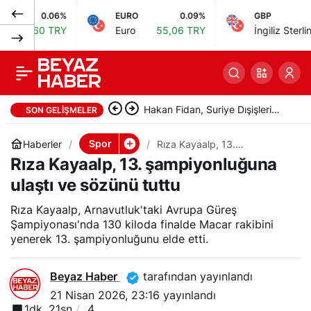
0.06%
EURO
0.09%
GBP
0.
Hidayet Türkoğlu, Ay-
0
Paylaş
0 TRY
Euro
55,06 TRY
İngiliz Sterlini
64,21 
yıldızlı formayı gururla
taşıyan sporcular
Hakan Fidan, Suriye Dışişleri
SON GELIŞMELER
adına onuru kabul etti
Bakanı Şeybani ile görüştü
Spor
Haberler
Rıza Kayaalp, 13.
şampiyonluğuna ulaştı ve
Rıza Kayaalp, 13. şampiyonluğuna
sözünü tuttu
ulaştı ve sözünü tuttu
Rıza Kayaalp, Arnavutluk'taki Avrupa Güreş
Şampiyonası'nda 130 kiloda finalde Macar rakibini
yenerek 13. şampiyonluğunu elde etti.
Beyaz Haber
tarafından yayınlandı
21 Nisan 2026, 23:16
yayınlandı
1dk, 21sn
4