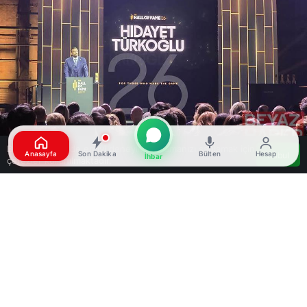
Bu web sitesinde en iyi deneyimi yaşamanızı sağlamak için
Anasayfa
Son Dakika
Bülten
Hesap
Kabul
İhbar
çerezler kullanılmaktadır.
Google'da Abone Ol
0
Paylaş
Beğen
Türkiye Basketbol Federasyonu (TBF) Başkanı
Hidayet Türkoğlu, Berlin’deki Kraftwerk Berlin’de
düzenlenen törenle FIBA’nın 2026 Onur Listesi’ne
(Hall of Fame) seçildi. Türkoğlu, “Basketbol bana