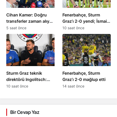
Cihan Kamer: Doğru
Fenerbahçe, Sturm
transferler zaman alıyor,
Graz’ı 2-0 yendi; İsmail
2 günde olmuyor
Kartal kalitesini
5 saat önce
10 saat önce
vurguladı
Sturm Graz teknik
Fenerbahçe, Sturm
direktörü Ingolitsch:
Graz’ı 2-0 mağlup etti
Talisca’yı durdurmak
10 saat önce
14 saat önce
zor
Bir Cevap Yaz