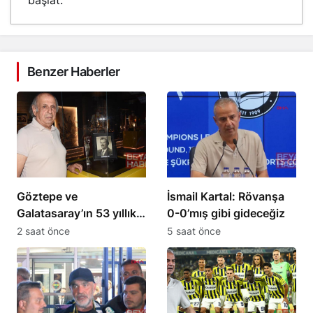
başlat.
Benzer Haberler
Göztepe ve
İsmail Kartal: Rövanşa
Galatasaray’ın 53 yıllık
0-0’mış gibi gideceğiz
yarım kupası paylaşıldı
2 saat önce
5 saat önce