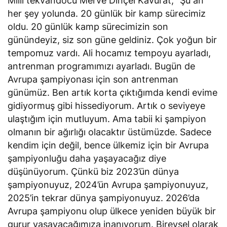
Milli tekvandocu Merve Dinçel Kavurat, “Şu an
her şey yolunda. 20 günlük bir kamp sürecimiz
oldu. 20 günlük kamp sürecimizin son
günündeyiz, siz son güne geldiniz. Çok yoğun bir
tempomuz vardı. Ali hocamız tempoyu ayarladı,
antrenman programımızı ayarladı. Bugün de
Avrupa şampiyonası için son antrenman
günümüz. Ben artık korta çıktığımda kendi evime
gidiyormuş gibi hissediyorum. Artık o seviyeye
ulaştığım için mutluyum. Ama tabii ki şampiyon
olmanın bir ağırlığı olacaktır üstümüzde. Sadece
kendim için değil, bence ülkemiz için bir Avrupa
şampiyonluğu daha yaşayacağız diye
düşünüyorum. Çünkü biz 2023’ün dünya
şampiyonuyuz, 2024’ün Avrupa şampiyonuyuz,
2025’in tekrar dünya şampiyonuyuz. 2026’da
Avrupa şampiyonu olup ülkece yeniden büyük bir
gurur yaşayacağımıza inanıyorum. Bireysel olarak