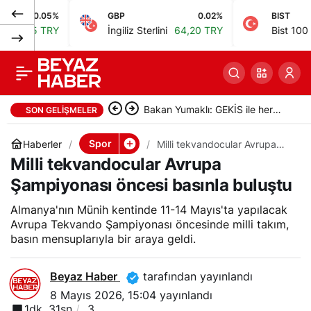
.05%
GBP
0.02%
BIST
Göztepe, Gaziantep
0
Paylaş
 TRY
İngiliz Sterlini
64,20 TRY
Bist 100
13.772,
FK ile son iç saha
maçına çıkıyor
Bakan Yumaklı: GEKİS ile her
SON GELIŞMELER
hayvanın dijital kimliği olacak
Spor
Haberler
Milli tekvandocular Avrupa
Şampiyonası öncesi basınla
Milli tekvandocular Avrupa
buluştu
Şampiyonası öncesi basınla buluştu
Almanya'nın Münih kentinde 11-14 Mayıs'ta yapılacak
Avrupa Tekvando Şampiyonası öncesinde milli takım,
basın mensuplarıyla bir araya geldi.
Beyaz Haber
tarafından yayınlandı
8 Mayıs 2026, 15:04
yayınlandı
1dk, 31sn
3