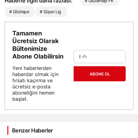
Haberle ilgili daha fazlası:
# Gaziantep FK
# Göztepe
# Süper Lig
Tamamen
Ücretsiz Olarak
Bültenimize
Abone Olabilirsin
Yeni haberlerden
haberdar olmak için
ABONE OL
fırsatı kaçırma ve
ücretsiz e-posta
aboneliğini hemen
başlat.
Benzer Haberler