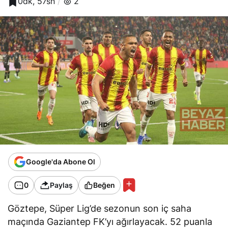
0dk, 57sn
2
Google'da Abone Ol
0
Paylaş
Beğen
Göztepe, Süper Lig’de sezonun son iç saha
maçında Gaziantep FK’yı ağırlayacak. 52 puanla