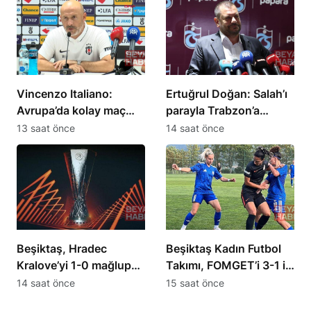
Vincenzo Italiano:
Ertuğrul Doğan: Salah’ı
Avrupa’da kolay maç
parayla Trabzon’a
olmadığını gördük
getiremezsiniz
13 saat önce
14 saat önce
Beşiktaş, Hradec
Beşiktaş Kadın Futbol
Kralove’yi 1-0 mağlup
Takımı, FOMGET’i 3-1 ile
etti
geçti
14 saat önce
15 saat önce