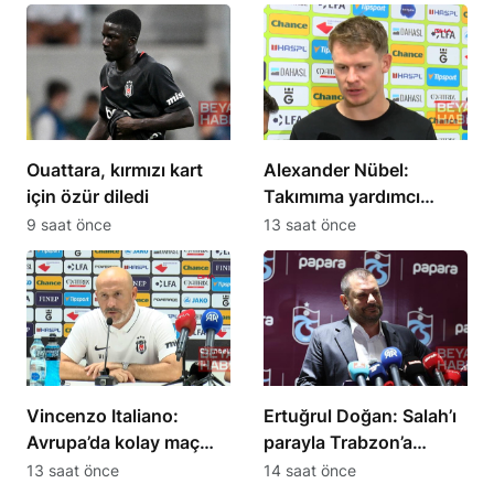
Ouattara, kırmızı kart
Alexander Nübel:
için özür diledi
Takımıma yardımcı
olmak için elimden
9 saat önce
13 saat önce
geleni yapacağım
Vincenzo Italiano:
Ertuğrul Doğan: Salah’ı
Avrupa’da kolay maç
parayla Trabzon’a
olmadığını gördük
getiremezsiniz
13 saat önce
14 saat önce