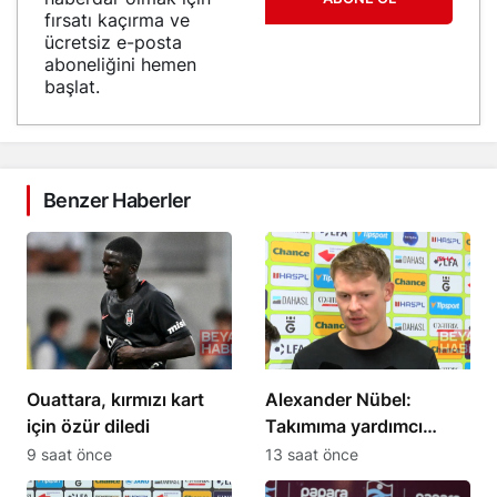
fırsatı kaçırma ve
ücretsiz e-posta
aboneliğini hemen
başlat.
Benzer Haberler
Ouattara, kırmızı kart
Alexander Nübel:
için özür diledi
Takımıma yardımcı
olmak için elimden
9 saat önce
13 saat önce
geleni yapacağım