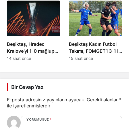
Beşiktaş, Hradec
Beşiktaş Kadın Futbol
Kralove’yi 1-0 mağlup
Takımı, FOMGET’i 3-1 ile
etti
geçti
14 saat önce
15 saat önce
Bir Cevap Yaz
E-posta adresiniz yayınlanmayacak.
Gerekli alanlar
*
ile işaretlenmişlerdir
YORUMUNUZ
*