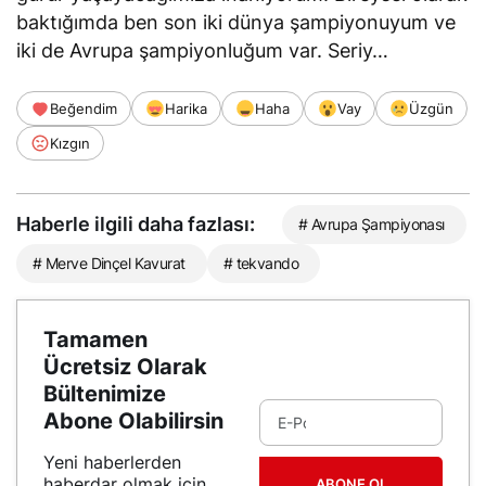
baktığımda ben son iki dünya şampiyonuyum ve
iki de Avrupa şampiyonluğum var. Seriy…
Beğendim
Harika
Haha
Vay
Üzgün
Kızgın
Haberle ilgili daha fazlası:
# Avrupa Şampiyonası
# Merve Dinçel Kavurat
# tekvando
Tamamen
Ücretsiz Olarak
Bültenimize
Abone Olabilirsin
Yeni haberlerden
haberdar olmak için
ABONE OL