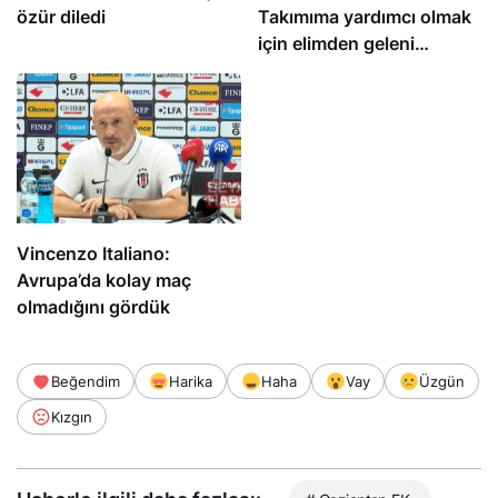
özür diledi
Takımıma yardımcı olmak
için elimden geleni
yapacağım
Vincenzo Italiano:
Avrupa’da kolay maç
olmadığını gördük
Beğendim
Harika
Haha
Vay
Üzgün
Kızgın