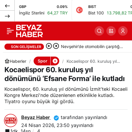
GBP
0.09%
BIST
0%
Bakan Bak: Formula 1
0
Paylaş
İngiliz Sterlini
64,27 TRY
Bist 100
13.798,82 TRY
2027-2031 yıllarında
Türkiye’de olacak
Nevşehir’de otomobilin çarptığı
SON GELIŞMELER
yaya hayatını kaybetti
Spor
Haberler
Kocaelispor 60. kuruluş yıl
dönümünü ‘Efsane Forma’ ile
Kocaelispor 60. kuruluş yıl
kutladı
dönümünü ‘Efsane Forma’ ile kutladı
Kocaelispor, 60. kuruluş yıl dönümünü İzmit'teki Kocaeli
Kongre Merkezi'nde düzenlenen etkinlikle kutladı.
Tiyatro oyunu büyük ilgi gördü.
Beyaz Haber
tarafından yayınlandı
24 Nisan 2026, 23:50
yayınlandı
1dk, 14sn
4