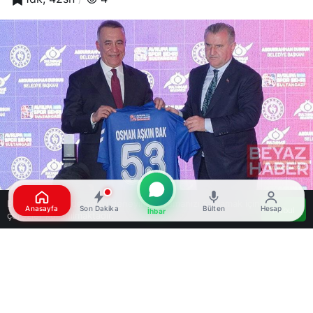
Bu web sitesinde en iyi deneyimi yaşamanızı sağlamak için
Anasayfa
Son Dakika
Bülten
Hesap
Kabul
İhbar
çerezler kullanılmaktadır.
Google'da Abone Ol
0
Paylaş
Beğen
Gençlik ve Spor Bakanı Osman Aşkın Bak,
Formula 1’in artık Türkiye’de olacağını
açıkladı
.