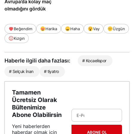
Avrupa’da kolay maç
olmadığını gördük
Beğendim
Harika
Haha
Vay
Üzgün
Kızgın
Haberle ilgili daha fazlası:
# Kocaelispor
# Selçuk İnan
# tiyatro
Tamamen
Ücretsiz Olarak
Bültenimize
Abone Olabilirsin
Yeni haberlerden
haberdar olmak için
ABONE OL