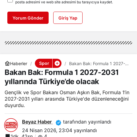
posta adresimi ve web site adresimi bu tarayıcıya kaydet.
Yorum Gönder
Giriş Yap
Spor
Haberler
Bakan Bak: Formula 1 2027-
2031 yıllarında Türkiye’de
Bakan Bak: Formula 1 2027-2031
olacak
yıllarında Türkiye’de olacak
Gençlik ve Spor Bakanı Osman Aşkın Bak, Formula 1’in
2027-2031 yılları arasında Türkiye'de düzenleneceğini
duyurdu.
Beyaz Haber
tarafından yayınlandı
24 Nisan 2026, 23:04
yayınlandı
1dk, 42sn
4