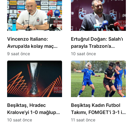
Vincenzo Italiano:
Ertuğrul Doğan: Salah’ı
Avrupa’da kolay maç
parayla Trabzon’a
olmadığını gördük
getiremezsiniz
9 saat önce
10 saat önce
Beşiktaş, Hradec
Beşiktaş Kadın Futbol
Kralove’yi 1-0 mağlup
Takımı, FOMGET’i 3-1 ile
etti
geçti
10 saat önce
11 saat önce