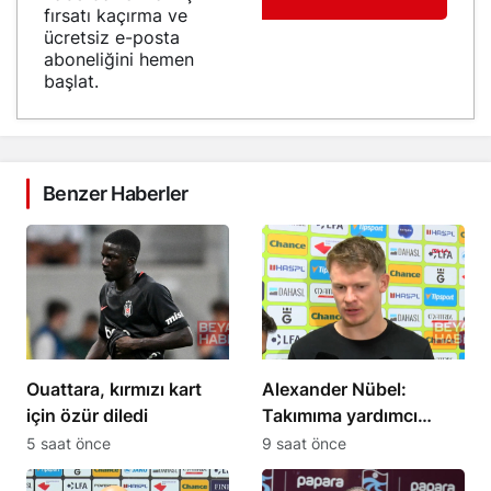
fırsatı kaçırma ve
ücretsiz e-posta
aboneliğini hemen
başlat.
Benzer Haberler
Ouattara, kırmızı kart
Alexander Nübel:
için özür diledi
Takımıma yardımcı
olmak için elimden
5 saat önce
9 saat önce
geleni yapacağım