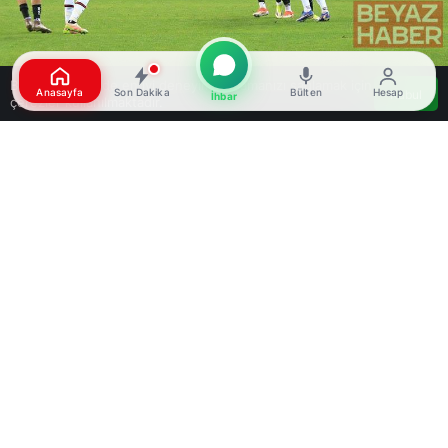
Bu web sitesinde en iyi deneyimi yaşamanızı sağlamak için
Anasayfa
Son Dakika
Bülten
Hesap
Kabul
İhbar
çerezler kullanılmaktadır.
Google'da Abone Ol
0
Paylaş
Beğen
Süper Lig’in 33. haftasında Kocaelispor, evinde
Mısırlı.com.tr Fatih Karagümrük ile karşılaştı ve
maçı 1-0 kaybetti. 09.05.2026 tarihinde
gerçekleşen karşılaşma Turka Araç Muayene
Kocaeli Stadı’nda oynandı.
Hakemler: Adnan Deniz Kayatepe, İbrahim Çağlar
Uyarcan, Ali Can Alp.
Kocaelispor kadrosunda; Serhat Öztaşdelen,
Ahmet Oğuz (Dk.46 Ahmet Oğuz), Dijksteel,