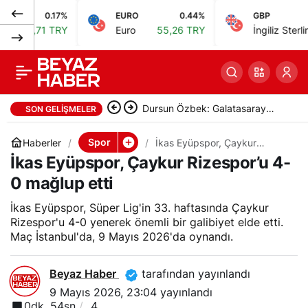
0.17%
EURO
0.44%
GBP
0.
Kocaelispor,
0
Paylaş
1 TRY
Euro
55,26 TRY
İngiliz Sterlini
64,49 
Mısırlı.com.tr Fatih
Karagümrük’e 0-1
Dursun Özbek: Galatasaray
SON GELIŞMELER
mağlup oldu
çocukların sporla buluşması için
Spor
Haberler
İkas Eyüpspor, Çaykur
Rizespor’u 4-0 mağlup etti
İkas Eyüpspor, Çaykur Rizespor’u 4-
çalışıyor
0 mağlup etti
İkas Eyüpspor, Süper Lig'in 33. haftasında Çaykur
Rizespor'u 4-0 yenerek önemli bir galibiyet elde etti.
Maç İstanbul'da, 9 Mayıs 2026'da oynandı.
Beyaz Haber
tarafından yayınlandı
9 Mayıs 2026, 23:04
yayınlandı
0dk, 54sn
4