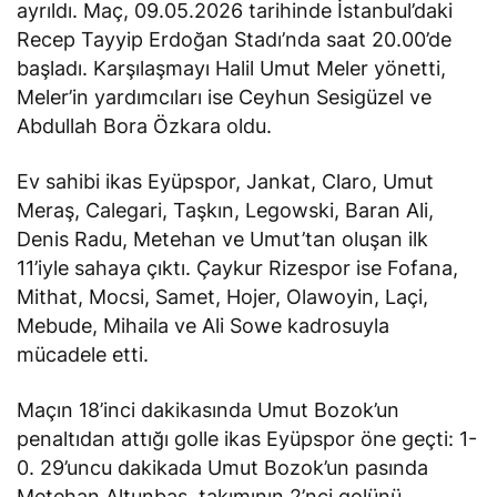
ayrıldı. Maç, 09.05.2026 tarihinde İstanbul’daki
Recep Tayyip Erdoğan Stadı’nda saat 20.00’de
başladı. Karşılaşmayı Halil Umut Meler yönetti,
Meler’in yardımcıları ise Ceyhun Sesigüzel ve
Abdullah Bora Özkara oldu.
Ev sahibi ikas Eyüpspor, Jankat, Claro, Umut
Meraş, Calegari, Taşkın, Legowski, Baran Ali,
Denis Radu, Metehan ve Umut’tan oluşan ilk
11’iyle sahaya çıktı. Çaykur Rizespor ise Fofana,
Mithat, Mocsi, Samet, Hojer, Olawoyin, Laçi,
Mebude, Mihaila ve Ali Sowe kadrosuyla
mücadele etti.
Maçın 18’inci dakikasında Umut Bozok’un
penaltıdan attığı golle ikas Eyüpspor öne geçti: 1-
0. 29’uncu dakikada Umut Bozok’un pasında
Metehan Altunbaş, takımının 2’nci golünü