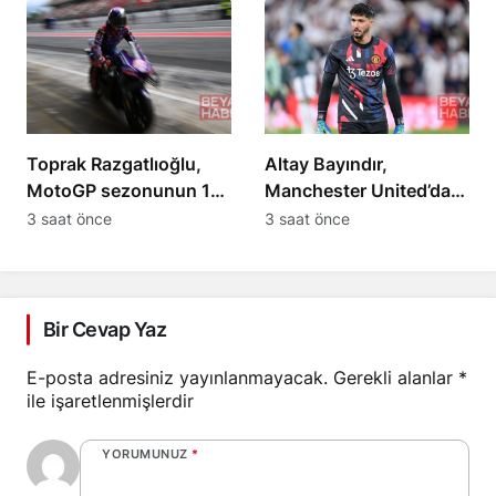
Toprak Razgatlıoğlu,
Altay Bayındır,
MotoGP sezonunun 12.
Manchester United’dan
yarışı için İngiltere’de
Celta Vigo’ya kiralandı
3 saat önce
3 saat önce
Bir Cevap Yaz
E-posta adresiniz yayınlanmayacak.
Gerekli alanlar
*
ile işaretlenmişlerdir
YORUMUNUZ
*