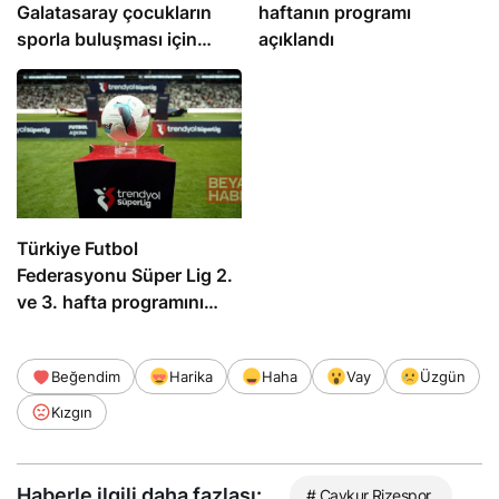
Galatasaray çocukların
haftanın programı
sporla buluşması için
açıklandı
çalışıyor
Türkiye Futbol
Federasyonu Süper Lig 2.
ve 3. hafta programını
açıkladı
Beğendim
Harika
Haha
Vay
Üzgün
Kızgın
Haberle ilgili daha fazlası:
# Çaykur Rizespor