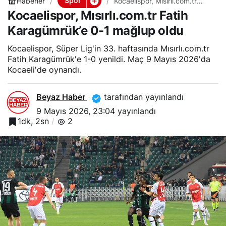
Spor
Haberler
Kocaelispor, Mısırlı.com.tr
Fatih Karagümrük’e 0-1
Kocaelispor, Mısırlı.com.tr Fatih
mağlup oldu
Karagümrük’e 0-1 mağlup oldu
Kocaelispor, Süper Lig'in 33. haftasında Mısırlı.com.tr
Fatih Karagümrük'e 1-0 yenildi. Maç 9 Mayıs 2026'da
Kocaeli'de oynandı.
Beyaz Haber
tarafından yayınlandı
9 Mayıs 2026, 23:04
yayınlandı
1dk, 2sn
2