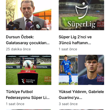
Dursun Özbek:
Süper Lig 2’nci ve
Galatasaray çocukların
3’üncü haftanın
sporla buluşması için
programı açıklandı
25 dakika önce
1 saat önce
çalışıyor
Türkiye Futbol
Yüksel Yıldırım, Gabriele
Federasyonu Süper Lig
Guarino’yu
2. ve 3. hafta
Samsunspor’a
1 saat önce
3 saat önce
programını açıkladı
kazandırdı