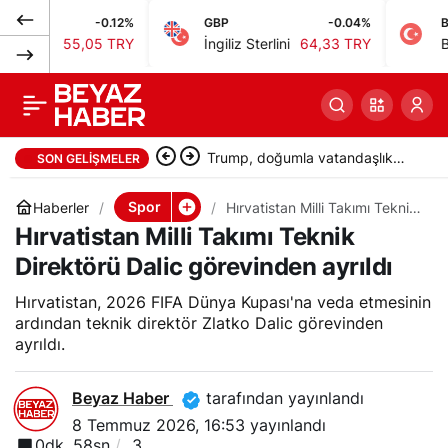
-0.12%
GBP
-0.04%
BIST
Galatasaray, Fatih
0
Paylaş
55,05 TRY
İngiliz Sterlini
64,33 TRY
Bist 100
Terim’in ilk imzasının
52. yılı için mesaj
TBMM’de suça sürüklenen
SON GELIŞMELER
yayımladı
çocuklara yönelik kanun teklifi
Spor
Haberler
Hırvatistan Milli Takımı Teknik
Direktörü Dalic görevinden
Hırvatistan Milli Takımı Teknik
kabul edildi
ayrıldı
Direktörü Dalic görevinden ayrıldı
Hırvatistan, 2026 FIFA Dünya Kupası'na veda etmesinin
ardından teknik direktör Zlatko Dalic görevinden
ayrıldı.
Beyaz Haber
tarafından yayınlandı
8 Temmuz 2026, 16:53
yayınlandı
0dk, 58sn
3