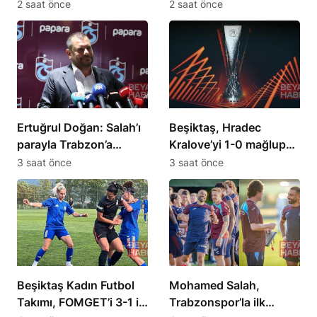
olmak için elimden
olmadığını gördük
2 saat önce
2 saat önce
geleni yapacağım
Ertuğrul Doğan: Salah’ı
Beşiktaş, Hradec
parayla Trabzon’a
Kralove’yi 1-0 mağlup
getiremezsiniz
etti
3 saat önce
3 saat önce
Beşiktaş Kadın Futbol
Mohamed Salah,
Takımı, FOMGET’i 3-1 ile
Trabzonspor’la ilk