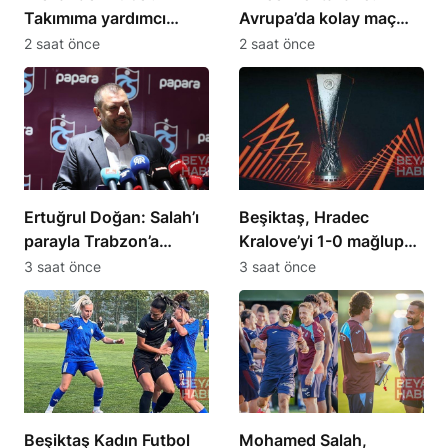
Takımıma yardımcı
Avrupa’da kolay maç
olmak için elimden
olmadığını gördük
2 saat önce
2 saat önce
geleni yapacağım
Ertuğrul Doğan: Salah’ı
Beşiktaş, Hradec
parayla Trabzon’a
Kralove’yi 1-0 mağlup
getiremezsiniz
etti
3 saat önce
3 saat önce
Beşiktaş Kadın Futbol
Mohamed Salah,