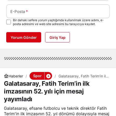
E-Posta
*
Bir dahaki sefere yorum yaptığımda kullanılmak üzere adımı, e-
posta adresimi ve web site adresimi bu tarayıcıya kaydet.
Yorum Gönder
Giriş Yap
Spor
Haberler
Galatasaray, Fatih Terim’in ilk
imzasının 52. yılı için mesaj
Galatasaray, Fatih Terim’in ilk
yayımladı
imzasının 52. yılı için mesaj
yayımladı
Galatasaray, efsane futbolcu ve teknik direktör Fatih
Terim'in ilk imzasının 52. yıl dönümü dolayısıyla mesaj