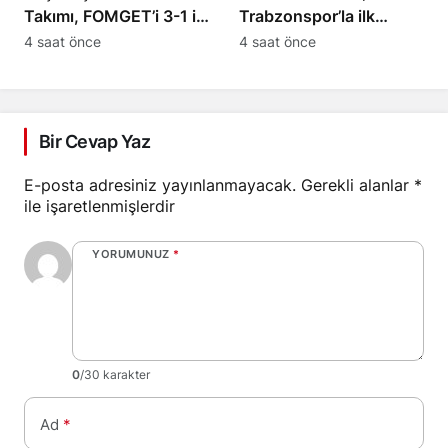
Takımı, FOMGET’i 3-1 ile
Trabzonspor’la ilk
geçti
antrenmanına çıktı
4 saat önce
4 saat önce
Bir Cevap Yaz
E-posta adresiniz yayınlanmayacak.
Gerekli alanlar
*
ile işaretlenmişlerdir
YORUMUNUZ
*
0
/30 karakter
Ad
*