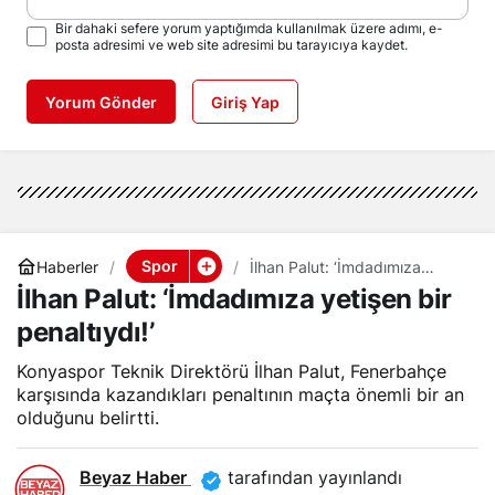
Bir dahaki sefere yorum yaptığımda kullanılmak üzere adımı, e-
posta adresimi ve web site adresimi bu tarayıcıya kaydet.
Yorum Gönder
Giriş Yap
Spor
Haberler
İlhan Palut: ‘İmdadımıza
yetişen bir penaltıydı!’
İlhan Palut: ‘İmdadımıza yetişen bir
penaltıydı!’
Konyaspor Teknik Direktörü İlhan Palut, Fenerbahçe
karşısında kazandıkları penaltının maçta önemli bir an
olduğunu belirtti.
Beyaz Haber
tarafından yayınlandı