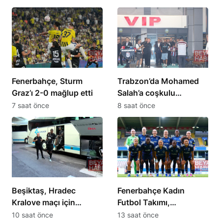
vurguladı
zor
Fenerbahçe, Sturm
Trabzon’da Mohamed
Graz’ı 2-0 mağlup etti
Salah’a coşkulu
karşılama gerçekleşti
7 saat önce
8 saat önce
Beşiktaş, Hradec
Fenerbahçe Kadın
Kralove maçı için
Futbol Takımı,
Çekya’ya gitti
Şampiyonlar Ligi’nde
10 saat önce
13 saat önce