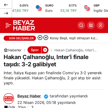
0.05%
EURO
0.17%
GBP
İlhan Palut:
0
Paylaş
7,60 TRY
Euro
55,16 TRY
İngiliz Sterlini
64,
‘İmdadımıza yetişen
bir penaltıydı!’
Koray Beşli, reşit olmayan kız
SON GELIŞMELER
çocuklarını pazarladığı
Spor
Haberler
Hakan Çalhanoğlu, Inter’i
finale taşıdı: 3-2 galibiyet
Hakan Çalhanoğlu, Inter’i finale
iddiasıyla tutuklandı
taşıdı: 3-2 galibiyet
Inter, İtalya Kupası yarı finalinde Como'yu 3-2 yenerek
finale yükseldi. Hakan Çalhanoğlu, 2 gol atıp bir asist
yaptı.
Beyaz Haber
tarafından yayınlandı
22 Nisan 2026, 05:18
yayınlandı
0dk, 31sn
3