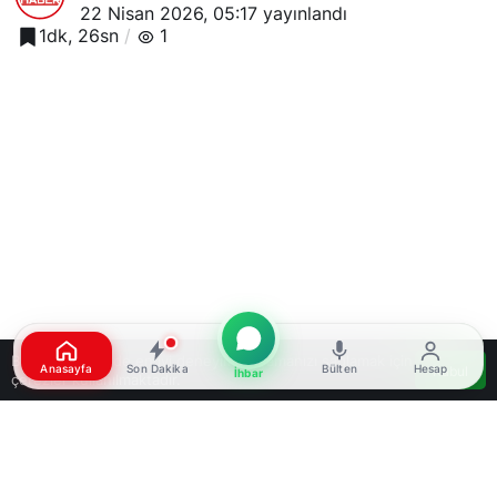
22 Nisan 2026, 05:17
yayınlandı
1dk, 26sn
1
Bu web sitesinde en iyi deneyimi yaşamanızı sağlamak için
Anasayfa
Son Dakika
Bülten
Hesap
Kabul
İhbar
çerezler kullanılmaktadır.
Google'da Abone Ol
0
Paylaş
Beğen
Konyaspor Teknik Direktörü İlhan Palut, Ziraat