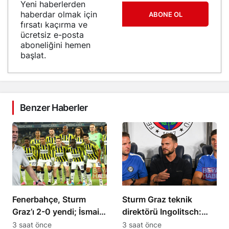
Yeni haberlerden
haberdar olmak için
ABONE OL
fırsatı kaçırma ve
ücretsiz e-posta
aboneliğini hemen
başlat.
Benzer Haberler
Fenerbahçe, Sturm
Sturm Graz teknik
Graz’ı 2-0 yendi; İsmail
direktörü Ingolitsch:
Kartal kalitesini
Talisca’yı durdurmak
3 saat önce
3 saat önce