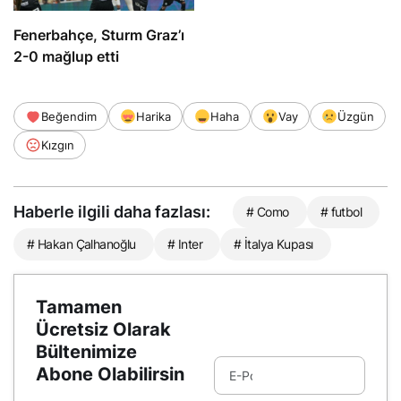
Fenerbahçe, Sturm Graz’ı
2-0 mağlup etti
Beğendim
Harika
Haha
Vay
Üzgün
Kızgın
Haberle ilgili daha fazlası:
# Como
# futbol
# Hakan Çalhanoğlu
# Inter
# İtalya Kupası
Tamamen
Ücretsiz Olarak
Bültenimize
Abone Olabilirsin