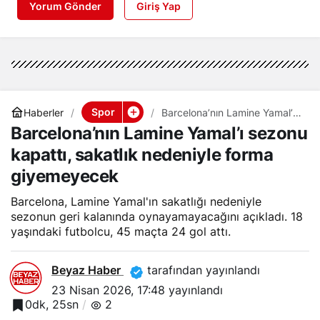
Yorum Gönder
Giriş Yap
Spor
Haberler
Barcelona’nın Lamine Yamal’ı
sezonu kapattı, sakatlık
Barcelona’nın Lamine Yamal’ı sezonu
nedeniyle forma giyemeyecek
kapattı, sakatlık nedeniyle forma
giyemeyecek
Barcelona, Lamine Yamal'ın sakatlığı nedeniyle
sezonun geri kalanında oynayamayacağını açıkladı. 18
yaşındaki futbolcu, 45 maçta 24 gol attı.
Beyaz Haber
tarafından yayınlandı
23 Nisan 2026, 17:48
yayınlandı
0dk, 25sn
2