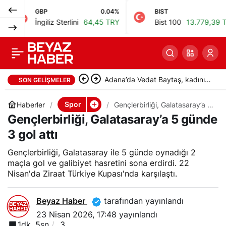
GBP
0.04%
BIST
0%
Barcelona’nın Lamine
0
Paylaş
İngiliz Sterlini
64,45 TRY
Bist 100
13.779,39 TRY
Yamal’ı sezonu
kapattı, sakatlık
Adana’da Vedat Baytaş, kadını
SON GELIŞMELER
nedeniyle forma
hakaret ettiği için dövdüğünü
Spor
Haberler
Gençlerbirliği, Galatasaray’a 5
günde 3 gol attı
Gençlerbirliği, Galatasaray’a 5 günde
iddia etti
giyemeyecek
3 gol attı
Gençlerbirliği, Galatasaray ile 5 günde oynadığı 2
maçla gol ve galibiyet hasretini sona erdirdi. 22
Nisan'da Ziraat Türkiye Kupası'nda karşılaştı.
Beyaz Haber
tarafından yayınlandı
23 Nisan 2026, 17:48
yayınlandı
1dk, 5sn
3