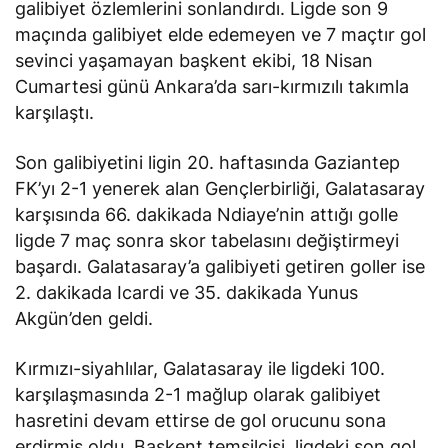
galibiyet özlemlerini sonlandırdı. Ligde son 9
maçında galibiyet elde edemeyen ve 7 maçtır gol
sevinci yaşamayan başkent ekibi, 18 Nisan
Cumartesi günü Ankara’da sarı-kırmızılı takımla
karşılaştı.
Son galibiyetini ligin 20. haftasında Gaziantep
FK’yı 2-1 yenerek alan Gençlerbirliği, Galatasaray
karşısında 66. dakikada Ndiaye’nin attığı golle
ligde 7 maç sonra skor tabelasını değiştirmeyi
başardı. Galatasaray’a galibiyeti getiren goller ise
2. dakikada Icardi ve 35. dakikada Yunus
Akgün’den geldi.
Kırmızı-siyahlılar, Galatasaray ile ligdeki 100.
karşılaşmasında 2-1 mağlup olarak galibiyet
hasretini devam ettirse de gol orucunu sona
erdirmiş oldu. Başkent temsilcisi, ligdeki son gol