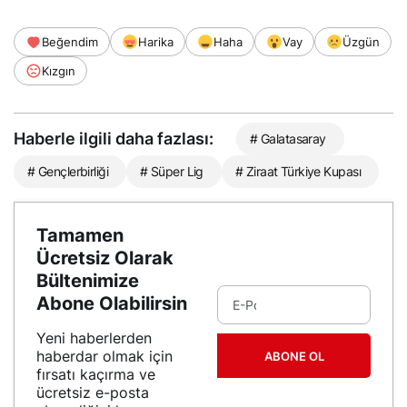
Beğendim
Harika
Haha
Vay
Üzgün
Kızgın
Haberle ilgili daha fazlası:
# Galatasaray
# Gençlerbirliği
# Süper Lig
# Ziraat Türkiye Kupası
Tamamen
Ücretsiz Olarak
Bültenimize
Abone Olabilirsin
Yeni haberlerden
haberdar olmak için
ABONE OL
fırsatı kaçırma ve
ücretsiz e-posta