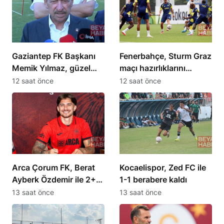
Gaziantep FK Başkanı
Fenerbahçe, Sturm Graz
Memik Yılmaz, güzel
maçı hazırlıklarını
futbol hedeflediklerini
sürdürüyor
12 saat önce
12 saat önce
açıkladı
Arca Çorum FK, Berat
Kocaelispor, Zed FC ile
Ayberk Özdemir ile 2+1
1-1 berabere kaldı
yıllık sözleşme imzaladı
13 saat önce
13 saat önce