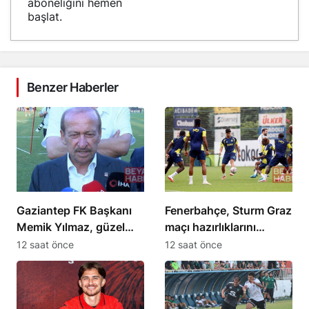
aboneliğini hemen
başlat.
Benzer Haberler
Gaziantep FK Başkanı
Fenerbahçe, Sturm Graz
Memik Yılmaz, güzel
maçı hazırlıklarını
futbol hedeflediklerini
sürdürüyor
12 saat önce
12 saat önce
açıkladı