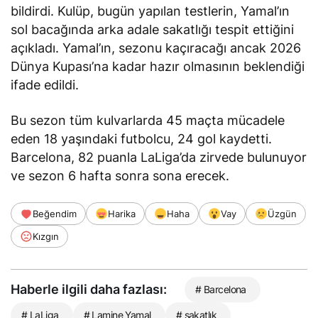
bildirdi. Kulüp, bugün yapılan testlerin, Yamal’ın
sol bacağında arka adale sakatlığı tespit ettiğini
açıkladı
. Yamal’ın, sezonu kaçıracağı ancak 2026
Dünya Kupası’na kadar hazır olmasının beklendiği
ifade edildi.
Bu sezon tüm kulvarlarda 45 maçta mücadele
eden 18 yaşındaki futbolcu, 24 gol kaydetti.
Barcelona, 82 puanla LaLiga’da zirvede bulunuyor
ve sezon 6 hafta sonra sona erecek.
Beğendim
Harika
Haha
Vay
Üzgün
Kızgın
Haberle ilgili daha fazlası:
# Barcelona
# LaLiga
# Lamine Yamal
# sakatlık