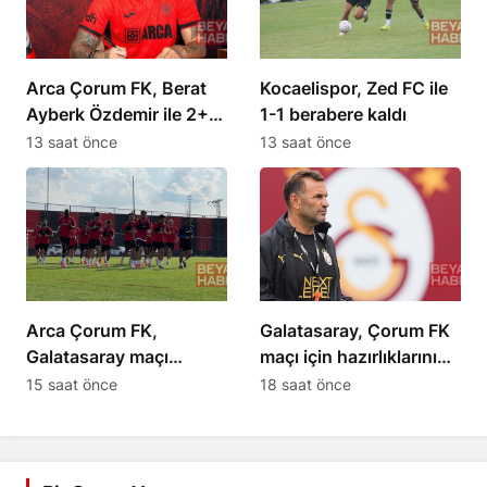
Arca Çorum FK, Berat
Kocaelispor, Zed FC ile
Ayberk Özdemir ile 2+1
1-1 berabere kaldı
yıllık sözleşme imzaladı
13 saat önce
13 saat önce
Arca Çorum FK,
Galatasaray, Çorum FK
Galatasaray maçı
maçı için hazırlıklarını
hazırlıklarına başladı
sürdürüyor
15 saat önce
18 saat önce