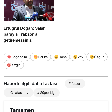
Ertuğrul Doğan: Salah’ı
parayla Trabzon’a
getiremezsiniz
Beğendim
Harika
Haha
Vay
Üzgün
Kızgın
Haberle ilgili daha fazlası:
# futbol
# Galatasaray
# Süper Lig
Tamamen