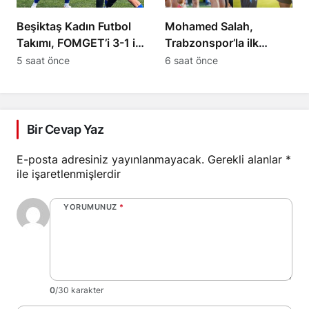
Beşiktaş Kadın Futbol
Mohamed Salah,
Takımı, FOMGET’i 3-1 ile
Trabzonspor’la ilk
geçti
antrenmanına çıktı
5 saat önce
6 saat önce
Bir Cevap Yaz
E-posta adresiniz yayınlanmayacak.
Gerekli alanlar
*
ile işaretlenmişlerdir
YORUMUNUZ
*
0
/30 karakter