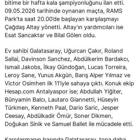
bitime bir hafta kala şampiyonluğunu ilan etti.
09.05.2026 tarihinde oynanan maçta, RAMS
Park’ta saat 20.00’de başlayan karşılaşmayı
Çağdaş Altay yönetti. Altay’ın yardımcıları ise
Esat Sancaktar ve Bilal Gölen oldu.
Ev sahibi Galatasaray, Uğurcan Çakır, Roland
Sallai, Davinson Sanchez, Abdülkerim Bardakcı,
Ismail Jakobs, İlkay Gündoğan, Lucas Torreira,
Leroy Sane, Yunus Akgün, Barış Alper Yılmaz ve
Victor Osimhen ilk 11’iyle sahaya çıktı. Konuk ekip
Hesap.com Antalyaspor ise; Abdullah Yiğiter,
Bünyamin Balcı, Lautaro Giannetti, Hüseyin
Türkmen, Kenneth Paal, Dario Saric, Jesper
Ceesay, Abdülkadir Ömür, Soner Dikmen,
Doğukan Sinik ve Samuel Ballet ile mücadele etti.
Karşılaşmanın başında Galatasaray, topa daha