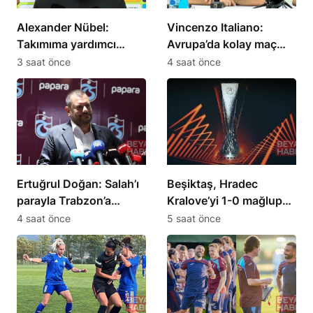
Alexander Nübel:
Vincenzo Italiano:
Takımıma yardımcı
Avrupa’da kolay maç
olmak için elimden
olmadığını gördük
3 saat önce
4 saat önce
geleni yapacağım
Ertuğrul Doğan: Salah’ı
Beşiktaş, Hradec
parayla Trabzon’a
Kralove’yi 1-0 mağlup
getiremezsiniz
etti
4 saat önce
5 saat önce