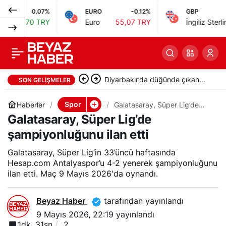
0.07%
EURO
-0.12%
GBP
-0
Çeşme Yarı Maratonu
0
Paylaş
0 TRY
Euro
55,07 TRY
İngiliz Sterlini
64,33 
5K gün batımı
koşusuyla başladı
Diyarbakır’da düğünde çıkan
SON GELIŞMELER
kavgada 5 kişi yaralandı
Spor
Haberler
Galatasaray, Süper Lig’de
şampiyonluğunu ilan etti
Galatasaray, Süper Lig’de
şampiyonluğunu ilan etti
Galatasaray, Süper Lig’in 33’üncü haftasında
Hesap.com Antalyaspor’u 4-2 yenerek şampiyonluğunu
ilan etti. Maç 9 Mayıs 2026'da oynandı.
Beyaz Haber
tarafından yayınlandı
9 Mayıs 2026, 22:19
yayınlandı
1dk, 31sn
2