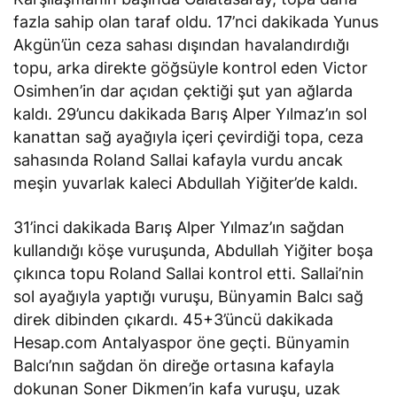
fazla sahip olan taraf oldu. 17’nci dakikada Yunus
Akgün’ün ceza sahası dışından havalandırdığı
topu, arka direkte göğsüyle kontrol eden Victor
Osimhen’in dar açıdan çektiği şut yan ağlarda
kaldı. 29’uncu dakikada Barış Alper Yılmaz’ın sol
kanattan sağ ayağıyla içeri çevirdiği topa, ceza
sahasında Roland Sallai kafayla vurdu ancak
meşin yuvarlak kaleci Abdullah Yiğiter’de kaldı.
31’inci dakikada Barış Alper Yılmaz’ın sağdan
kullandığı köşe vuruşunda, Abdullah Yiğiter boşa
çıkınca topu Roland Sallai kontrol etti. Sallai’nin
sol ayağıyla yaptığı vuruşu, Bünyamin Balcı sağ
direk dibinden çıkardı. 45+3’üncü dakikada
Hesap.com Antalyaspor öne geçti. Bünyamin
Balcı’nın sağdan ön direğe ortasına kafayla
dokunan Soner Dikmen’in kafa vuruşu, uzak