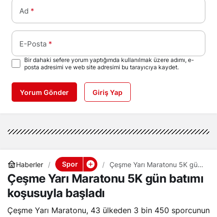
Ad
*
E-Posta
*
Bir dahaki sefere yorum yaptığımda kullanılmak üzere adımı, e-
posta adresimi ve web site adresimi bu tarayıcıya kaydet.
Yorum Gönder
Giriş Yap
Spor
Haberler
Çeşme Yarı Maratonu 5K gün
batımı koşusuyla başladı
Çeşme Yarı Maratonu 5K gün batımı
koşusuyla başladı
Çeşme Yarı Maratonu, 43 ülkeden 3 bin 450 sporcunun