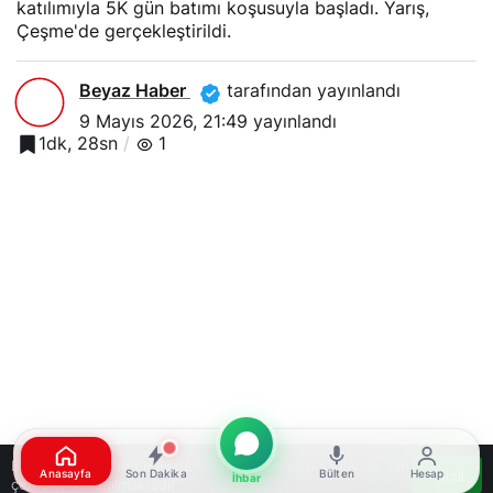
katılımıyla 5K gün batımı koşusuyla başladı. Yarış,
Çeşme'de gerçekleştirildi.
Beyaz Haber
tarafından yayınlandı
9 Mayıs 2026, 21:49
yayınlandı
1dk, 28sn
1
Bu web sitesinde en iyi deneyimi yaşamanızı sağlamak için
Anasayfa
Son Dakika
Bülten
Hesap
Kabul
İhbar
çerezler kullanılmaktadır.
Google'da Abone Ol