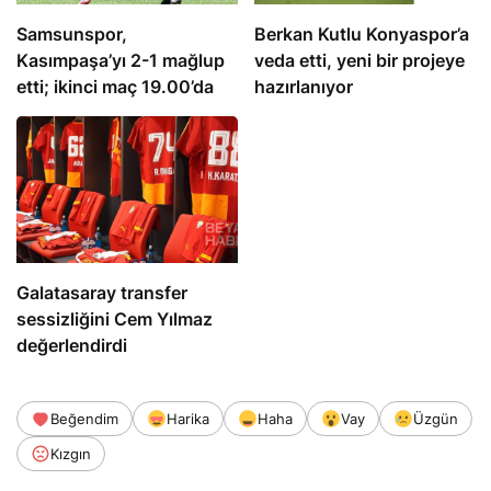
Samsunspor,
Berkan Kutlu Konyaspor’a
Kasımpaşa’yı 2-1 mağlup
veda etti, yeni bir projeye
etti; ikinci maç 19.00’da
hazırlanıyor
Galatasaray transfer
sessizliğini Cem Yılmaz
değerlendirdi
Beğendim
Harika
Haha
Vay
Üzgün
Kızgın