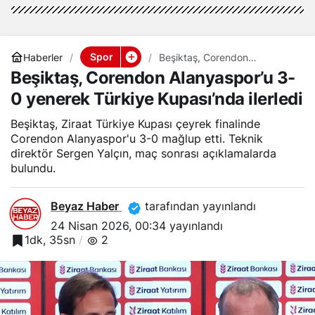
Spor
Haberler
Beşiktaş, Corendon
Alanyaspor’u 3-0 yenerek
Beşiktaş, Corendon Alanyaspor’u 3-
Türkiye Kupası’nda ilerledi
0 yenerek Türkiye Kupası’nda ilerledi
Beşiktaş, Ziraat Türkiye Kupası çeyrek finalinde
Corendon Alanyaspor'u 3-0 mağlup etti. Teknik
direktör Sergen Yalçın, maç sonrası açıklamalarda
bulundu.
Beyaz Haber
tarafından yayınlandı
24 Nisan 2026, 00:34
yayınlandı
1dk, 35sn
2