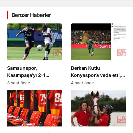
Benzer Haberler
Samsunspor,
Berkan Kutlu
Kasımpaşa’yı 2-1
Konyaspor’a veda etti,
mağlup etti; ikinci maç
yeni bir projeye
3 saat önce
4 saat önce
19.00’da
hazırlanıyor