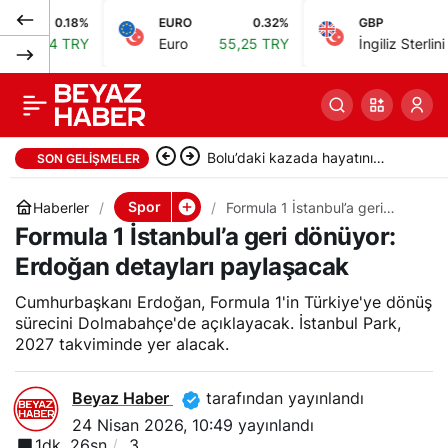
18%
EURO
0.32%
GBP
0.38
Beşiktaş, Corendon
0
Paylaş
TRY
Euro
55,25 TRY
İngiliz Sterlini
64,48 TR
Alanyaspor’u 3-0
yenerek Türkiye
Bolu’daki kazada hayatını
SON GELIŞMELER
Kupası’nda ilerledi
kaybeden Batuhan Kırıkkale’de
Spor
Haberler
Formula 1 İstanbul’a geri
dönüyor: Erdoğan detayları
Formula 1 İstanbul’a geri dönüyor:
defnedildi
paylaşacak
Erdoğan detayları paylaşacak
Cumhurbaşkanı Erdoğan, Formula 1'in Türkiye'ye dönüş
sürecini Dolmabahçe'de açıklayacak. İstanbul Park,
2027 takviminde yer alacak.
Beyaz Haber
tarafından yayınlandı
24 Nisan 2026, 10:49
yayınlandı
1dk, 26sn
3