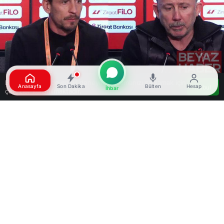
Bu web sitesinde en iyi deneyimi yaşamanızı sağlamak için
Anasayfa
Son Dakika
Bülten
Hesap
Kabul
İhbar
çerezler kullanılmaktadır.
Google'da Abone Ol
0
Paylaş
Beğen
Beşiktaş, Ziraat Türkiye Kupası çeyrek finalinde
sahasında Corendon Alanyaspor’u 3-0 yenerek
bir üst tura yükseldi. Maçın ardından düzenlenen
basın toplantısında Beşiktaş Teknik Direktörü
Sergen Yalçın ve Corendon Alanyaspor Teknik
Direktörü Joao Pereira açıklamalarda bulundu.