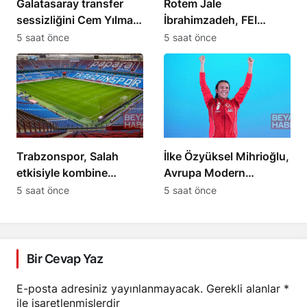
Galatasaray transfer
Rotem Jale
sessizliğini Cem Yılmaz
İbrahimzadeh, FEI
değerlendirdi
Dünya Şampiyonası’nda
5 saat önce
5 saat önce
Türkiye’yi temsil edecek
Trabzonspor, Salah
İlke Özyüksel Mihrioğlu,
etkisiyle kombine
Avrupa Modern
satışında tarihi rekor
Pentatlon Şampiyonu
5 saat önce
5 saat önce
kırdı
oldu
Bir Cevap Yaz
E-posta adresiniz yayınlanmayacak.
Gerekli alanlar
*
ile işaretlenmişlerdir