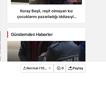
Koray Beşli, reşit olmayan kız
Fe
çocuklarını pazarladığı iddiasıyla
ye
tutuklandı
Gündemden Haberler
Koray Beşli, reşit olmayan kız
Normal (100%)
0
Paylaş
çocuklarını pazarladığı iddiasıyla
tutuklandı
2