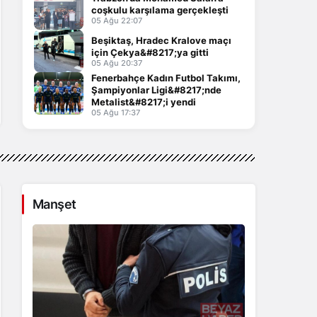
coşkulu karşılama gerçekleşti
05 Ağu 22:07
Beşiktaş, Hradec Kralove maçı
için Çekya&#8217;ya gitti
05 Ağu 20:37
Fenerbahçe Kadın Futbol Takımı,
Şampiyonlar Ligi&#8217;nde
Metalist&#8217;i yendi
05 Ağu 17:37
Manşet