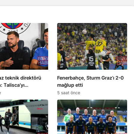
z teknik direktörü
Fenerbahçe, Sturm Graz’ı 2-0
: Talisca’yı
mağlup etti
k zor
e
5 saat önce