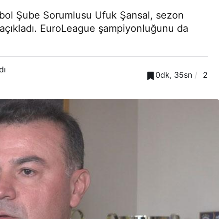
bol Şube Sorumlusu Ufuk Şansal, sezon
 açıkladı. EuroLeague şampiyonluğunu da
dı
0dk, 35sn
2