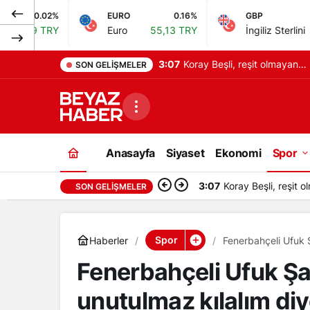
EURO
0.16%
GBP
0.19%
Euro
55,13 TRY
İngiliz Sterlini
64,27 TRY
3:07
Koray Beşli, reşit olmayan
SON GELIŞMELER
kız çocuklarını pazarladığı
iddiasıyla tutuklandı
Anasayfa
Siyaset
Ekonomi
Spor
3:07
Koray Beşli, reşit o
SON GELIŞMELER
Spor
Haberler
Fenerbahçeli Ufuk 
Fenerbahçeli Ufuk Şa
unutulmaz kılalım diy