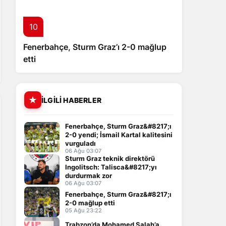
10
Fenerbahçe, Sturm Graz’ı 2-0 mağlup
etti
İLGILI HABERLER
Fenerbahçe, Sturm Graz&#8217;ı
2-0 yendi; İsmail Kartal kalitesini
vurguladı
06 Ağu 03:07
Sturm Graz teknik direktörü
Ingolitsch: Talisca&#8217;yı
durdurmak zor
06 Ağu 03:07
Fenerbahçe, Sturm Graz&#8217;ı
2-0 mağlup etti
05 Ağu 23:22
Trabzon’da Mohamed Salah’a