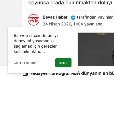
boyunca orada bulunmaktan dolayı şan
Beyaz Haber
tarafından yayınlan
24 Nisan 2026, 11:04
yayınlandı
Bu web sitesinde en iyi
deneyimi yaşamanızı
sağlamak için çerezler
kullanılmaktadır.
Gizlilik Politikası
Kabul
Hidayet Türkoğlu: NBA dünyanın en büyük organizasyonu, 15
yıl orada kaldım