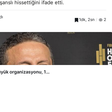
slı hissettiğini ifade etti.
dı
1dk, 2sn
2