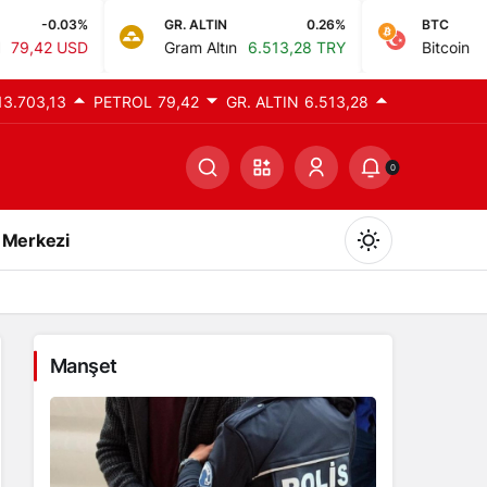
GR. ALTIN
0.26%
BTC
0%
Gram Altın
6.513,28 TRY
Bitcoin
0,00 TRY
13.703,13
PETROL
79,42
GR. ALTIN
6.513,28
0
 Merkezi
Manşet
Gündüz Modu
Gündüz modunu seçin.