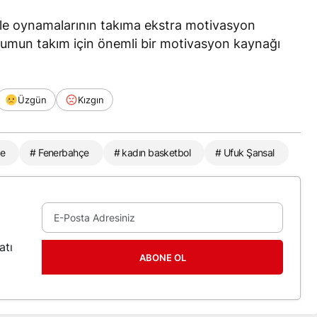
 ile oynamalarının takıma ekstra motivasyon
urumun takım için önemli bir motivasyon kaynağı
Üzgün
Kızgın
ue
# Fenerbahçe
# kadın basketbol
# Ufuk Şansal
atı
ABONE OL