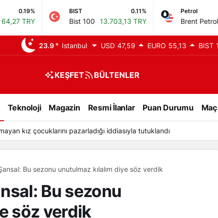
BIST
0.11%
Petrol
-0.03%
Bist 100
13.703,13 TRY
Brent Petrol
79,42 USD
23.9 °
Istanbul
USD
47,59
EURO
55,13
BIST
KEŞFET
BÜLTENLER
Teknoloji
Magazin
Resmi İlanlar
Puan Durumu
Maç
lmayan kız çocuklarını pazarladığı iddiasıyla tutuklandı
Şansal: Bu sezonu unutulmaz kılalım diye söz verdik
nsal: Bu sezonu
e söz verdik