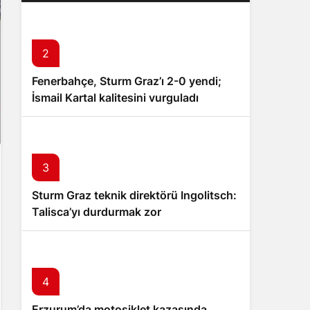
tutuklandı
2
Fenerbahçe, Sturm Graz’ı 2-0 yendi;
İsmail Kartal kalitesini vurguladı
3
Sturm Graz teknik direktörü Ingolitsch:
Talisca’yı durdurmak zor
4
Erzurum’da motosiklet kazasında