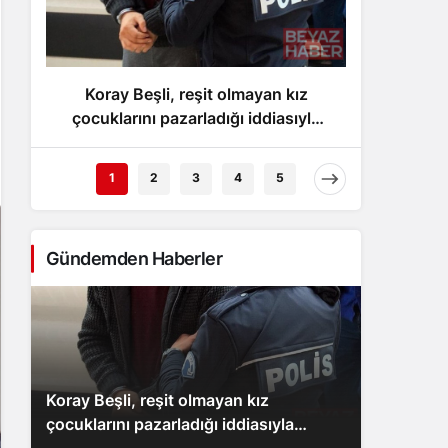
Gece Modu
Gece modunu seçin.
Koray Beşli, reşit olmayan kız
Fene
Sistem Modu
Sistem modunu seçin.
çocuklarını pazarladığı iddiasıyla
yend
tutuklandı
1
2
3
4
5
Gündemden Haberler
Koray Beşli, reşit olmayan kız
çocuklarını pazarladığı iddiasıyla