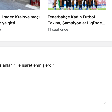
 Hradec Kralove maçı
Fenerbahçe Kadın Futbol
’ya gitti
Takımı, Şampiyonlar Ligi’nde
Metalist’i yendi
e
11 saat önce
 alanlar
*
ile işaretlenmişlerdir