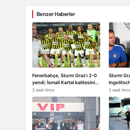
Benzer Haberler
Fenerbahçe, Sturm Graz’ı 2-0
Sturm Gra
yendi; İsmail Kartal kalitesini
Ingolitsch
vurguladı
durdurma
2 saat önce
2 saat önc