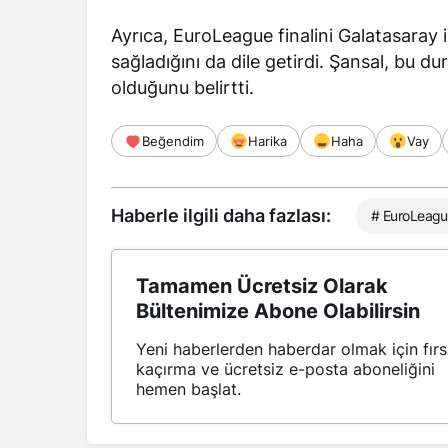
Ayrıca, EuroLeague finalini Galatasaray
sağladığını da
dile getirdi
. Şansal, bu d
olduğunu
belirtti
.
Beğendim
Harika
Haha
Vay
Haberle ilgili daha fazlası:
# EuroLeag
Tamamen Ücretsiz Olarak
Bültenimize Abone Olabilirsin
Yeni haberlerden haberdar olmak için fırs
kaçırma ve ücretsiz e-posta aboneliğini
hemen başlat.